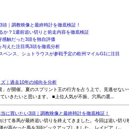
い3頭｜調教映像と最終時計を徹底検証！
きるか？1週前追い切りと前走内容を徹底検証
好感触だった3頭を独自評価
を与えた注目馬3頭を徹底分析
クスペンス、シュトラウスが参戦予定の欧州マイルG1に注目
ッズ｜過去10年の傾向を分析
C賞」が開催。夏のスプリント王の行方を占う上で、見逃せない
ていきたいと思います。 ■上位人気が不振、穴馬の選...
た本当に買いたい3頭｜調教映像と最終時計を徹底検証！
へ向けて各馬が最終追い切りを終えてきました。今回は追い切り
が高かった馬を3頭ピックアップしました。 レイピア（...