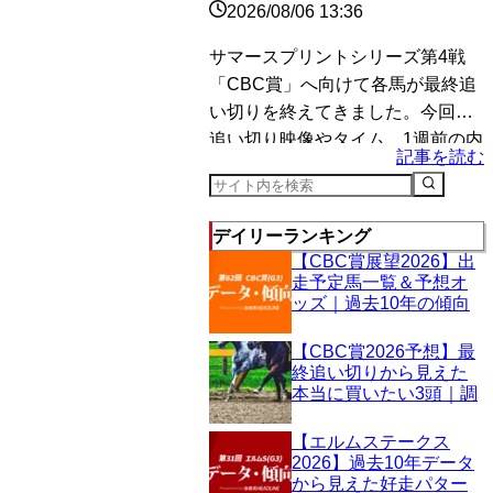
2026/08/06 13:36
サマースプリントシリーズ第4戦
「CBC賞」へ向けて各馬が最終追
い切りを終えてきました。今回は
追い切り映像やタイム、1週前の内
記事を読む
容などから総合的に好調馬を判断
し、とくに評価が高かった馬を3頭
ピックアップしました。 レイピア
デイリーランキング
（...
【CBC賞展望2026】出
走予定馬一覧＆予想オ
ッズ｜過去10年の傾向
を分析
【CBC賞2026予想】最
終追い切りから見えた
本当に買いたい3頭｜調
教映像と最終時計を徹
底検証！
【エルムステークス
2026】過去10年データ
から見えた好走パター