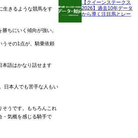
【クイーンステークス
2026】過去10年データ
に生きるような競馬をす
から導く注目馬とレー
ス傾向を探る、出走予
定馬の予想オッズも紹
を勝ちにいく傾向が強い。
介！
いうその1点が、騎乗依頼
日本語はかなり話せます
。日本人でも苦手な人もい
りそうです。もちろんこれ
合・気概を感じる騎手で