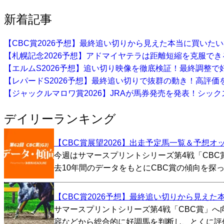
新着記事
【CBC賞2026予想】最終追い切りから見えた本当に買いた
【札幌記念2026予想】アドマイヤテラは距離短縮を克服で
【エルムS2026予想】追い切り映像を徹底検証！最終調整で
【レパードS2026予想】最終追い切りで抜群の動き！高評価
【ジャックルマロワ賞2026】JRAが馬券発売を発表！シッ
デイリーランキング
【CBC賞展望2026】出走予定馬一覧＆予想オ
今週はサマースプリントシリーズ第4戦「CB
去10年間のデータをもとにCBC賞の傾向を探っ
【CBC賞2026予想】最終追い切りから見え
サマースプリントシリーズ第4戦「CBC賞」
容などから総合的に好調馬を判断し、とくに評価