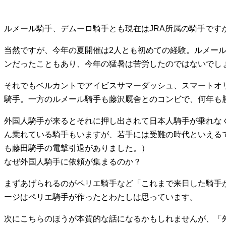
ルメール騎手、デムーロ騎手とも現在はJRA所属の騎手です
当然ですが、今年の夏開催は2人とも初めての経験。ルメー
ンだったこともあり、今年の猛暑は苦労したのではないでし
それでもベルカントでアイビスサマーダッシュ、スマートオ
騎手。一方のルメール騎手も藤沢厩舎とのコンビで、何年も
外国人騎手が来るとそれに押し出されて日本人騎手が乗れな
ん乗れている騎手もいますが、若手には受難の時代といえる
も藤田騎手の電撃引退がありました。）
なぜ外国人騎手に依頼が集まるのか？
まずあげられるのがペリエ騎手など「これまで来日した騎手
ージはペリエ騎手が作ったとわたしは思っています。
次にこちらのほうが本質的な話になるかもしれませんが、「