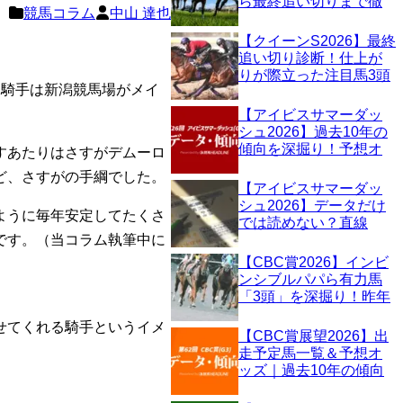
ら最終追い切りまで徹
競馬コラム
中山 達也
底チェック！状態面で
一歩リードする3頭と
【クイーンS2026】最終
。
は？
追い切り診断！仕上が
りが際立った注目馬3頭
ロ騎手は新潟競馬場がメイ
を独自評価
【アイビスサマーダッ
シュ2026】過去10年の
傾向を深掘り！予想オ
すあたりはさすがデムーロ
ッズとデータで有力馬
ど、さすがの手綱でした。
を見極める
【アイビスサマーダッ
シュ2026】データだけ
ように毎年安定してたくさ
では読めない？直線
です。（当コラム執筆中に
1000mで浮上する穴馬
を探る
【CBC賞2026】インビ
ンシブルパパら有力馬
「3頭」を深掘り！昨年
の再現か、新王者誕生
せてくれる騎手というイメ
か？
【CBC賞展望2026】出
走予定馬一覧＆予想オ
ッズ｜過去10年の傾向
を分析