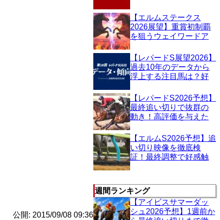
ン！出走予定馬・予想
オッズを分析
【エルムステークス
2026展望】重賞初制覇
を狙うウェイワードア
クトか、それとも実績
馬の反撃か？ハイレベ
【レパードS展望2026】
ルなダート決戦を占う
過去10年のデータから
浮上する注目馬は？好
走データを徹底検証！
【レパードS2026予想】
最終追い切りで抜群の
動き！高評価を与えた
注目馬3頭を徹底分析
【エルムS2026予想】追
い切り映像を徹底検
証！最終調整で好感触
だった3頭を独自評価
週間ランキング
【アイビスサマーダッ
シュ2026予想】1週前か
公開: 2015/09/08 09:36