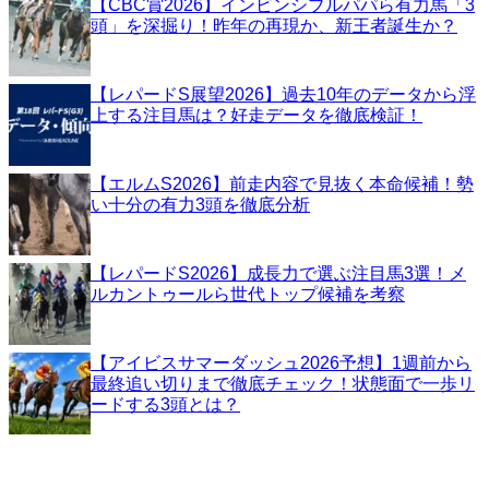
【CBC賞2026】インビンシブルパパら有力馬「3
頭」を深掘り！昨年の再現か、新王者誕生か？
【レパードS展望2026】過去10年のデータから浮
上する注目馬は？好走データを徹底検証！
【エルムS2026】前走内容で見抜く本命候補！勢
い十分の有力3頭を徹底分析
【レパードS2026】成長力で選ぶ注目馬3選！メ
ルカントゥールら世代トップ候補を考察
【アイビスサマーダッシュ2026予想】1週前から
最終追い切りまで徹底チェック！状態面で一歩リ
ードする3頭とは？