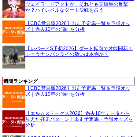
ウェイワードアクトか、それとも実績馬の反撃
か？ハイレベルなダート決戦を占う
【CBC賞展望2026】出走予定馬一覧＆予想オッ
ズ｜過去10年の傾向を分析
【レパードS予想2026】ダート転向で才能開花！
ショウナンバンライの勢いは本物か？
週間ランキング
【CBC賞展望2026】出走予定馬一覧＆予想オッ
ズ｜過去10年の傾向を分析
【エルムステークス2026】過去10年データから
見えた好走パターン！出走予定馬・予想オッズを
分析