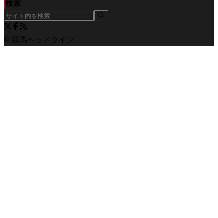
検索
© 競馬ヘッドライン