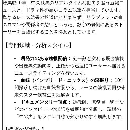
競馬歴10年。中央競馬のリアルタイムな動向を追う速報ニ
ュースと、ドラマ性の高いコラム執筆を担当しています。
単なるレース結果の報道にとどまらず、サラブレッドの血
のロマンや関係者の想いといった、数字の裏側にあるスト
ーリーを言語化することを得意としています。
【専門領域・分析スタイル】
瞬発力のある速報配信
刻一刻と変わる厩舎情報
や出走馬の動向を、正確かつ迅速にユーザーへ届ける
ニュースライティングを行います。
血統（インブリード・ニックス）の深掘り
10年
間探求し続けた血統背景から、レースの波乱要因や未
来のスター候補生を紐解きます。
ドキュメンタリー視点
調教師、厩務員、騎手な
どのインタビューや談話を徹底的に分析し、現場の
「生の声」をファン目線で分かりやすく解説します。
【読者の皆様へ】