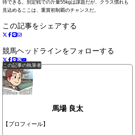
待できる。別定戦での斤量55kgは課題だが、クラス慣れも
見込めるここは、重賞初制覇のチャンスだ。
この記事をシェアする
競馬ヘッドラインをフォローする
この記事の執筆者
馬場 良太
【プロフィール】