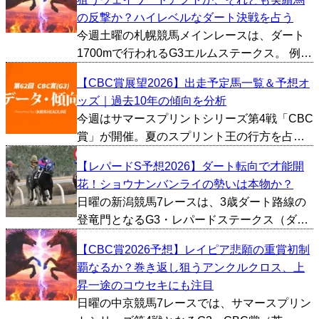
馬を3頭ピックアップしました。 メルカント
の反撃か？ハイレベルなダート決戦を占う
ゥール（牡3、...
今週土曜の札幌競馬メインレースは、ダート
1700mで行われるG3エルムステークス。 例年
も秋のダート重賞戦線を占う重要な一戦だ
【CBC賞展望2026】出走予定馬一覧＆予想オ
が、今年は近年の中でも屈指といえるほどメ
ッズ｜過去10年の傾向を分析
ンバーが充実。勢い十分の上がり馬と実績馬
今週はサマースプリントシリーズ第4戦「CBC
が真正面から激...
賞」が開催。夏のスプリント王の行方を占う
上で、見逃せない一戦となります。今回は過
【レパードS予想2026】ダート転向で才能開
去10年間のデータをもとにCBC賞の傾向を探
花！ショウナンバンライの勢いは本物か？
っていきたいと思います。 ■上位人気が不
日曜の新潟競馬7レースは、3歳ダート路線の
振、穴馬の選...
登竜門となるG3・レパードステークス（ダー
ト1800m）が行われる。 例年のレパードステ
【CBC賞2026予想】レイピア悲願の重賞初制
ークスは、秋のダート重賞やJpn1戦線へ向か
覇なるか？巻き返し狙うアンクルクロス、上
う素質馬が集結する一戦だ。ここを勝った馬
昇一途のコウセキにも注目
が古馬...
日曜の中京競馬7レースでは、サマースプリン