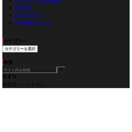
ライター／写真家募集
利用規約
お問い合わせ
広告掲載はコチラ
カテゴリー
カテゴリーを選択
検索
© 競馬ヘッドライン