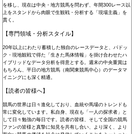
を移し、現在は中央・地方競馬を問わず、年間300レース以
上をスタンドから肉眼で生観戦・分析する「現場主義」を
貫く。
【専門領域・分析スタイル】
20年以上にわたり蓄積した独自のレースデータと、パドッ
ク・現地観戦で得た「生きた馬体情報」を掛け合わせたハ
イブリッドなデータ分析を得意とする。週末の中央重賞は
もちろん、平日の地方競馬（南関東競馬中心）のデータマ
イニングにも深く精通。
【読者の皆様へ】
競馬の世界は日々進化しており、血統や馬場のトレンドも
常に変化しています。私自身、現在も「一人の探求者」と
して日々勉強の毎日です。読者の皆様、そして全国の競馬
ファンの皆様と真摯に知見を共有し合い、より深く、より