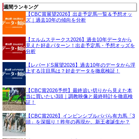
週間ランキング
【CBC賞展望2026】出走予定馬一覧＆予想オッ
ズ｜過去10年の傾向を分析
【エルムステークス2026】過去10年データから
見えた好走パターン！出走予定馬・予想オッズを
分析
【レパードS展望2026】過去10年のデータから浮
上する注目馬は？好走データを徹底検証！
【CBC賞2026予想】最終追い切りから見えた本
当に買いたい3頭｜調教映像と最終時計を徹底検
証！
【CBC賞2026】インビンシブルパパら有力馬「3
頭」を深掘り！昨年の再現か、新王者誕生か？