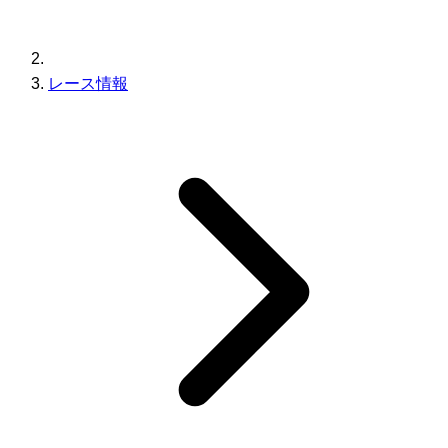
レース情報