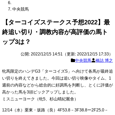
中央競馬
【ターコイズステークス予想2022】最
終追い切り・調教内容が高評価の馬ト
ップ3は？
公開: 2022/12/15 14:51（更新: 2022/12/15 17:33）
中央競馬
橋詰 博之
牝馬限定のハンデG3「ターコイズS」へ向けて各馬が最終追
い切りを終えてきました。今回は追い切り映像やタイム、1
週前の内容などから総合的に好調馬を判断し、とくに評価が
高かった馬を3頭ピックアップしました。
ミスニューヨーク（牝5、杉山晴紀厩舎）
12/14（水）栗東・坂路（良）4F53.8－3F38.8ー2F25.0－