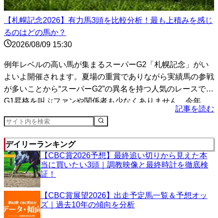
【札幌記念2026】有力馬3頭を比較分析！最も上積みを感じ
るのはどの馬か？
2026/08/09 15:30
例年レベルの高い馬が集まるスーパーG2「札幌記念」がい
よいよ開催されます。夏場の重賞でありながら実績馬の参戦
が多いことから“スーパーG2”の異名を持つ人気のレースで、
G1昇格を叫ぶファンや関係者も少なくありません。今年
記事を読む
は...
デイリーランキング
【CBC賞2026予想】最終追い切りから見えた本
当に買いたい3頭｜調教映像と最終時計を徹底検
証！
【CBC賞展望2026】出走予定馬一覧＆予想オッ
ズ｜過去10年の傾向を分析