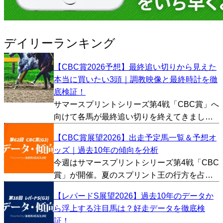
デイリーランキング
【CBC賞2026予想】最終追い切りから見えた
本当に買いたい3頭｜調教映像と最終時計を徹
底検証！
サマースプリントシリーズ第4戦「CBC賞」へ
向けて各馬が最終追い切りを終えてきまし
た。今回は追い切り映像やタイム、1週前の内
【CBC賞展望2026】出走予定馬一覧＆予想オ
容などから総合的に好調馬を判断し、とくに
ッズ｜過去10年の傾向を分析
評価が高かった馬を3頭ピックアップしまし
今週はサマースプリントシリーズ第4戦「CBC
た。 レイピア（...
賞」が開催。夏のスプリント王の行方を占う
上で、見逃せない一戦となります。今回は過
【レパードS展望2026】過去10年のデータか
去10年間のデータをもとにCBC賞の傾向を探
ら浮上する注目馬は？好走データを徹底検
っていきたいと思います。 ■上位人気が不
証！