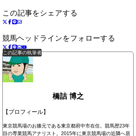
この記事をシェアする
競馬ヘッドラインをフォローする
この記事の執筆者
橋詰 博之
【プロフィール】
東京競馬場のお膝元である東京都府中市在住。競馬歴23年
目の専業競馬アナリスト。2015年に東京競馬場の近隣へ居