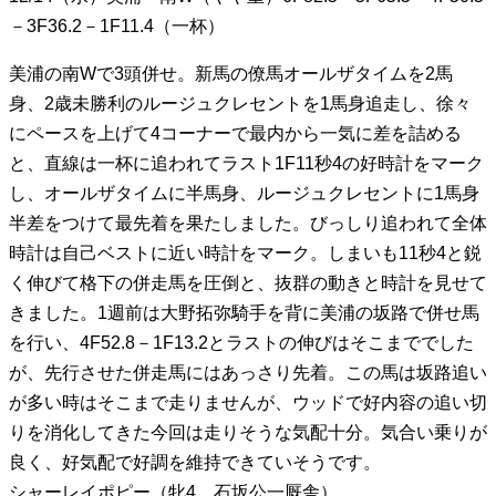
－3F36.2－1F11.4（一杯）
美浦の南Wで3頭併せ。新馬の僚馬オールザタイムを2馬
身、2歳未勝利のルージュクレセントを1馬身追走し、徐々
にペースを上げて4コーナーで最内から一気に差を詰める
と、直線は一杯に追われてラスト1F11秒4の好時計をマーク
し、オールザタイムに半馬身、ルージュクレセントに1馬身
半差をつけて最先着を果たしました。びっしり追われて全体
時計は自己ベストに近い時計をマーク。しまいも11秒4と鋭
く伸びて格下の併走馬を圧倒と、抜群の動きと時計を見せて
きました。1週前は大野拓弥騎手を背に美浦の坂路で併せ馬
を行い、4F52.8－1F13.2とラストの伸びはそこまででした
が、先行させた併走馬にはあっさり先着。この馬は坂路追い
が多い時はそこまで走りませんが、ウッドで好内容の追い切
りを消化してきた今回は走りそうな気配十分。気合い乗りが
良く、好気配で好調を維持できていそうです。
シャーレイポピー（牝4、石坂公一厩舎）