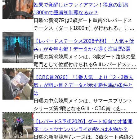
効果で覚醒したファイアマン！得意の新潟
ると、逃げ馬が馬券圏内に入ったケースは9
1800mで重賞初制覇なるか？
回。中...
日曜の新潟7Rは3歳ダート重賞のレパードス
テークス（ダート1800m）が行われる。 この
レースはダート界の登竜門として知られてお
【レパードステークス2026予想】「人気＋伏
り、2年前には後にダート戦線の主役へと成長
兵」が今年も鍵！データから導く注目馬3選
したミッキーファイトが勝利を飾った。今年
日曜の新潟競馬メインは、3歳ダート路線の登
は12頭立...
竜門として位置付けられるGⅢレパードステー
クス（ダート1800m）。今年は12頭立てと例
【CBC賞2026】「1番人気」より「2・3番人
年より落ち着いた頭数となったが、将来のダ
気」が狙い目？データが示す勝ち馬の条件と
ート重賞戦線を担う素質馬が揃い、見応えの
は
ある一戦と...
日曜の中京競馬メインは、サマースプリント
シリーズ第4戦となるGⅢ・CBC賞（芝
1200m）。今年も第7レースに組まれ、フルゲ
【レパードS予想2026】ダート転向で才能開
ートによる激戦が予想される。 ハンデ戦とい
花！ショウナンバンライの勢いは本物か？
う条件から波乱を期待する声も多いが、近年
日曜の新潟競馬7レースは、3歳ダート路線の