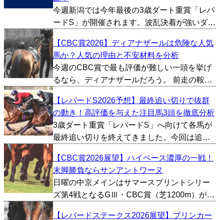
振、穴馬の選...
今週新潟では今年最後の3歳ダート重賞「レパ
ードS」が開催されます。波乱決着が強いダー
ト重賞で、夏競馬らしい難易度の高い一戦で
【CBC賞2026】ディアナザールは危険な人気
す。今回は過去10年間のデータをもとにレパ
馬か？人気の理由と不安材料を分析
ードSの傾向を探っていきたいと思います。 ■
今週のCBC賞で最も評価が難しい一頭を挙げ
上位人気の...
るなら、ディアナザールだろう。 前走の鞍馬
Sでは、初の芝1200m戦ながら3着を確保。し
【レパードS2026予想】最終追い切りで抜群
かも勝ち時計1分6秒4という京都芝1200mのコ
の動き！高評価を与えた注目馬3頭を徹底分析
ースレコード決着に対応したもので、勝ち馬
3歳ダート重賞「レパードS」へ向けて各馬が
フ...
最終追い切りを終えてきました。今回は追い
切り映像やタイム、1週前の内容などから総合
【CBC賞2026展望】ハイペース濃厚の一戦！
的に好調馬を判断し、とくに評価が高かった
末脚勝負ならサンアントワーヌ
馬を3頭ピックアップしました。 メルカント
日曜の中京メインはサマースプリントシリー
ゥール（牡3、...
ズ第4戦となるGⅢ・CBC賞（芝1200m）が行
われる。 過去のCBC賞は前へ行く馬が強いレ
【レパードステークス2026展望】ブリンカー
ースとして知られている。過去10年を振り返