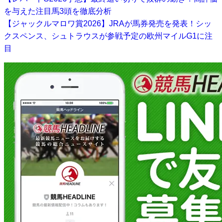
を与えた注目馬3頭を徹底分析
【ジャックルマロワ賞2026】JRAが馬券発売を発表！シッ
クスペンス、シュトラウスが参戦予定の欧州マイルG1に注
目