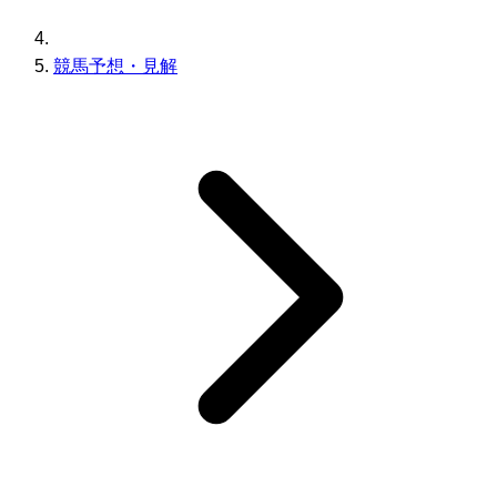
競馬予想・見解