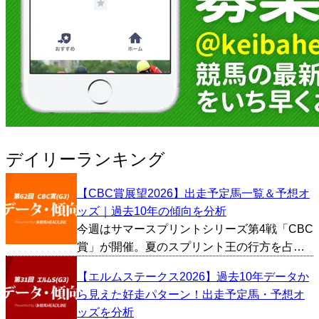
デイリーランキング
【CBC賞展望2026】出走予定馬一覧＆予想オ
ッズ｜過去10年の傾向を分析
今週はサマースプリントシリーズ第4戦「CBC
賞」が開催。夏のスプリント王の行方を占う
上で、見逃せない一戦となります。今回は過
【エルムステークス2026】過去10年データか
去10年間のデータをもとにCBC賞の傾向を探
ら見えた好走パターン！出走予定馬・予想オ
っていきたいと思います。 ■上位人気が不
ッズを分析
振、穴馬の選...