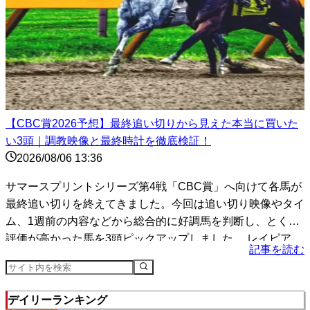
【CBC賞2026予想】最終追い切りから見えた本当に買いた
い3頭｜調教映像と最終時計を徹底検証！
2026/08/06 13:36
サマースプリントシリーズ第4戦「CBC賞」へ向けて各馬が
最終追い切りを終えてきました。今回は追い切り映像やタイ
ム、1週前の内容などから総合的に好調馬を判断し、とくに
評価が高かった馬を3頭ピックアップしました。 レイピア
記事を読む
（...
デイリーランキング