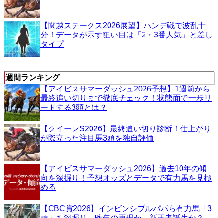
【関越ステークス2026展望】ハンデ戦で波乱十
分！データが示す狙い目は「2・3番人気」と差し
タイプ
週間ランキング
【アイビスサマーダッシュ2026予想】1週前から
最終追い切りまで徹底チェック！状態面で一歩リ
ードする3頭とは？
【クイーンS2026】最終追い切り診断！仕上がり
が際立った注目馬3頭を独自評価
【アイビスサマーダッシュ2026】過去10年の傾
向を深掘り！予想オッズとデータで有力馬を見極
める
【CBC賞2026】インビンシブルパパら有力馬「3
頭」を深掘り！昨年の再現か、新王者誕生か？