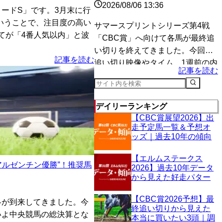
2026/08/06 13:36
ードS」です。3月末に行
いうことで、注目度の高い
サマースプリントシリーズ第4戦
全てが「4番人気以内」と波
「CBC賞」へ向けて各馬が最終追
い切りを終えてきました。今回は
記事を読む
追い切り映像やタイム、1週前の内
記事を読む
容などから総合的に好調馬を判断
し、とくに評価が高かった馬を3頭
ピックアップしました。 レイピア
デイリーランキング
（...
【CBC賞展望2026】出
走予定馬一覧＆予想オ
ッズ｜過去10年の傾向
を分析
【エルムステークス
杯アルゼンチン優勝”！推奨馬
2026】過去10年データ
から見えた好走パター
ン！出走予定馬・予想
オッズを分析
【CBC賞2026予想】最
冬が到来してきました。今
終追い切りから見えた
いよ中央競馬の総決算とな
本当に買いたい3頭｜調