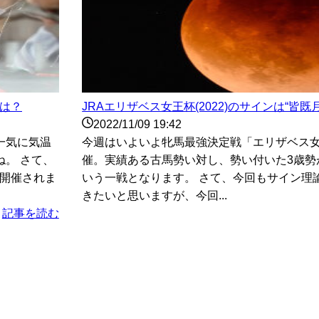
とは？
JRAエリザベス女王杯(2022)のサインは“皆
2022/11/09 19:42
一気に気温
今週はいよいよ牝馬最強決定戦「エリザベス
。 さて、
催。実績ある古馬勢い対し、勢い付いた3歳勢
で開催されま
いう一戦となります。 さて、今回もサイン理
きたいと思いますが、今回...
記事を読む