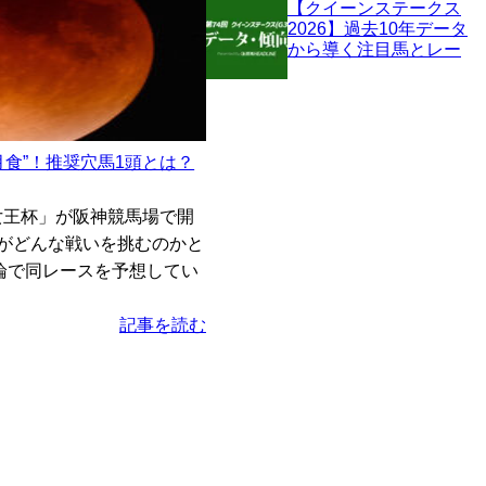
【クイーンステークス
2026】過去10年データ
から導く注目馬とレー
ス傾向を探る、出走予
定馬の予想オッズも紹
介！
既月食”！推奨穴馬1頭とは？
女王杯」が阪神競馬場で開
がどんな戦いを挑むのかと
論で同レースを予想してい
記事を読む