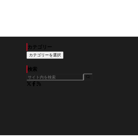
カテゴリー
カテゴリーを選択
検索