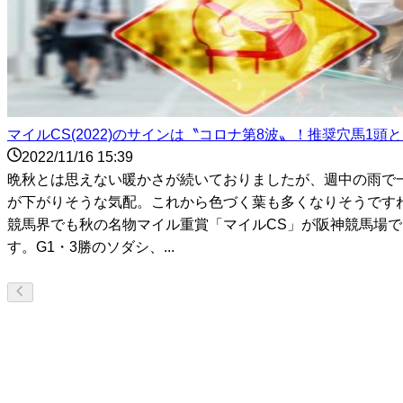
マイルCS(2022)のサインは〝コロナ第8波〟！推奨穴馬1頭
2022/11/16 15:39
晩秋とは思えない暖かさが続いておりましたが、週中の雨で
が下がりそうな気配。これから色づく葉も多くなりそうですね
競馬界でも秋の名物マイル重賞「マイルCS」が阪神競馬場
す。G1・3勝のソダシ、...