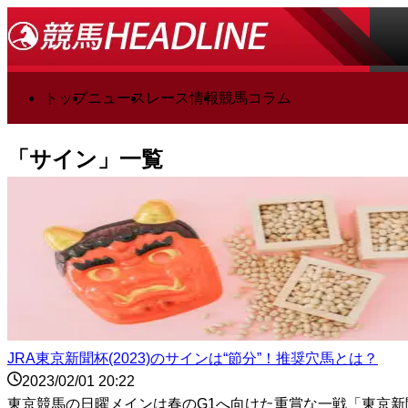
トップ
ニュース
レース情報
競馬コラム
「
サイン
」一覧
JRA東京新聞杯(2023)のサインは“節分”！推奨穴馬とは？
2023/02/01 20:22
東京競馬の日曜メインは春のG1へ向けた重賞な一戦「東京新