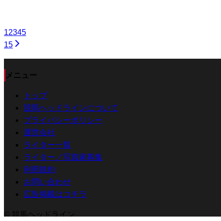
1
2
3
4
5
15
メニュー
トップ
競馬ヘッドラインについて
プライバシーポリシー
運営会社
ライター一覧
ライター／写真家募集
利用規約
お問い合わせ
広告掲載はコチラ
© 競馬ヘッドライン