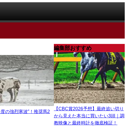
編集部おすすめ
【CBC賞2026予想】最終追い切り
に一度の強烈寒波”！推奨馬2
から見えた本当に買いたい3頭｜調
教映像と最終時計を徹底検証！