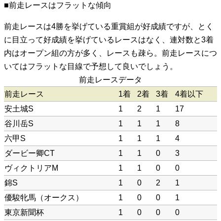
■前走レースはフラットな傾向
前走レースは4勝を挙げている重賞組が好成績ですが、とく
に目立って好成績を挙げているレースはなく、連対数と3着
内はオープン組の方が多く、レースも疎ら。前走レースにつ
いてはフラットな目線で予想して良いでしょう。
前走レースデータ
前走レース
1着
2着
3着
4着以下
安土城S
1
2
1
17
谷川岳S
1
1
1
8
六甲S
1
1
1
4
ダービー卿CT
1
1
0
3
ヴィクトリアM
1
1
0
0
錦S
1
0
2
1
優駿牝馬（オークス）
1
0
0
1
東京新聞杯
1
0
0
0