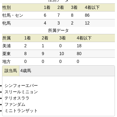
性別
1着
2着
3着
4着以下
牡馬・セン
6
7
8
86
牝馬
4
3
2
12
所属データ
所属
1着
2着
3着
4着以下
美浦
2
1
0
18
栗東
8
9
10
80
地方
0
0
0
0
該当馬
4歳馬
シンフォーエバー
スリールミニョン
テリオスララ
ファンダム
ミニトランザット