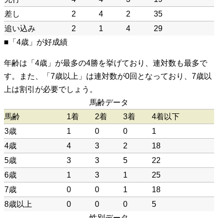
差し
2
4
2
35
追い込み
2
1
4
29
■「4歳」が好成績
年齢は「4歳」が最多の4勝を挙げており、連対数も最多で
す。また、「7歳以上」は連対数が0回となっており、7歳以
上は割引が必要でしょう。
馬齢データ
馬齢
1着
2着
3着
4着以下
3歳
1
0
0
1
4歳
4
3
2
18
5歳
3
3
5
22
6歳
1
3
1
25
7歳
0
0
1
18
8歳以上
0
0
0
5
性別データ