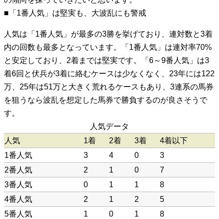
■「1番人気」は堅実も、大波乱にも警戒
人気は「1番人気」が最多の3勝を挙げており、連対数と3着
内の回数も最多となっています。「1番人気」は連対率70%
と安定しており、2着までは堅実です。「6～9番人気」は3
着6回と伏兵が3着に絡むケースは少なくなく、23年には122
万、25年は51万と大きく荒れるケースもあり、3連系の馬券
を狙うなら波乱を想定した馬券で勝負するのが良さそうで
す。
人気データ
人気
1着
2着
3着
4着以下
1番人気
3
4
0
3
2番人気
2
1
0
7
3番人気
0
1
1
8
4番人気
2
1
2
5
5番人気
1
0
1
8