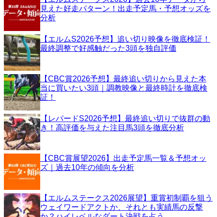
見えた好走パターン！出走予定馬・予想オッズを
分析
【エルムS2026予想】追い切り映像を徹底検証！
最終調整で好感触だった3頭を独自評価
【CBC賞2026予想】最終追い切りから見えた本
当に買いたい3頭｜調教映像と最終時計を徹底検
証！
【レパードS2026予想】最終追い切りで抜群の動
き！高評価を与えた注目馬3頭を徹底分析
【CBC賞展望2026】出走予定馬一覧＆予想オッ
ズ｜過去10年の傾向を分析
【エルムステークス2026展望】重賞初制覇を狙う
ウェイワードアクトか、それとも実績馬の反撃
か？ハイレベルなダート決戦を占う