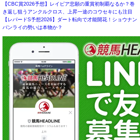
【CBC賞2026予想】レイピア悲願の重賞初制覇なるか？巻
き返し狙うアンクルクロス、上昇一途のコウセキにも注目
【レパードS予想2026】ダート転向で才能開花！ショウナン
バンライの勢いは本物か？