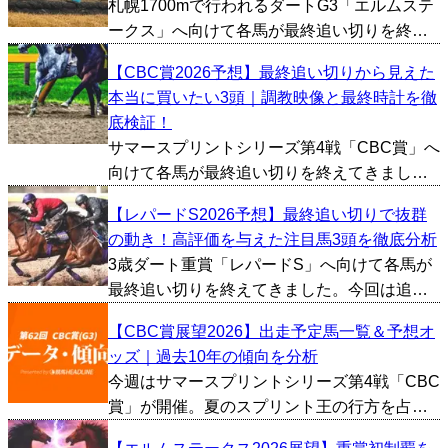
札幌1700mで行われるダートG3「エルムステ
今回は過去10年間...
ークス」へ向けて各馬が最終追い切りを終え
てきました。今回は追い切り映像やタイム、1
【CBC賞2026予想】最終追い切りから見えた
週前の内容などから総合的に好調馬を判断
本当に買いたい3頭｜調教映像と最終時計を徹
し、とくに評価が高かった馬を3頭ピックアッ
底検証！
プしました。...
サマースプリントシリーズ第4戦「CBC賞」へ
向けて各馬が最終追い切りを終えてきまし
た。今回は追い切り映像やタイム、1週前の内
【レパードS2026予想】最終追い切りで抜群
容などから総合的に好調馬を判断し、とくに
の動き！高評価を与えた注目馬3頭を徹底分析
評価が高かった馬を3頭ピックアップしまし
3歳ダート重賞「レパードS」へ向けて各馬が
た。 レイピア（...
最終追い切りを終えてきました。今回は追い
切り映像やタイム、1週前の内容などから総合
【CBC賞展望2026】出走予定馬一覧＆予想オ
的に好調馬を判断し、とくに評価が高かった
ッズ｜過去10年の傾向を分析
馬を3頭ピックアップしました。 メルカント
今週はサマースプリントシリーズ第4戦「CBC
ゥール（牡3、...
賞」が開催。夏のスプリント王の行方を占う
上で、見逃せない一戦となります。今回は過