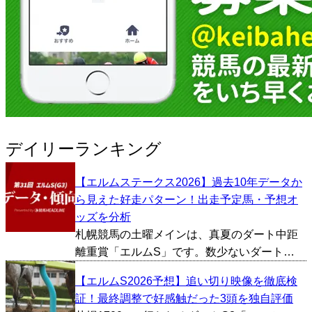
デイリーランキング
【エルムステークス2026】過去10年データか
ら見えた好走パターン！出走予定馬・予想オ
ッズを分析
札幌競馬の土曜メインは、真夏のダート中距
離重賞「エルムS」です。数少ないダート
1700mという距離で行われる重賞ということ
【エルムS2026予想】追い切り映像を徹底検
もあり、コース適性や、距離適性を絡めた予
証！最終調整で好感触だった3頭を独自評価
想をする必要がありそうです。ということで