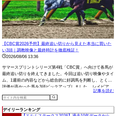
【CBC賞2026予想】最終追い切りから見えた本当に買いた
い3頭｜調教映像と最終時計を徹底検証！
2026/08/06 13:36
サマースプリントシリーズ第4戦「CBC賞」へ向けて各馬が
最終追い切りを終えてきました。今回は追い切り映像やタイ
ム、1週前の内容などから総合的に好調馬を判断し、とくに
評価が高かった馬を3頭ピックアップしました。 レイピア
記事を読む
（...
デイリーランキング
【エルムステークス2026】過去10年データから