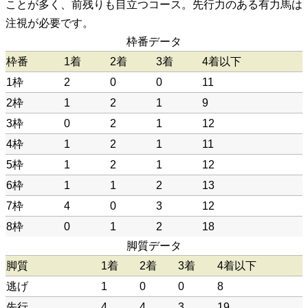
ことが多く、前残りも目立つコース。先行力のある有力馬は
注視が必要です。
枠番データ
枠番
1着
2着
3着
4着以下
1枠
2
0
0
11
2枠
1
2
1
9
3枠
0
2
1
12
4枠
1
2
1
11
5枠
1
2
1
12
6枠
1
1
2
13
7枠
4
0
3
12
8枠
0
1
2
18
脚質データ
脚質
1着
2着
3着
4着以下
逃げ
1
0
0
8
先行
4
4
3
19