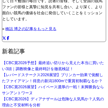
して日々勉強の毎日です。読者の皆様、そして全国の競馬
ファンの皆様と真摯に知見を共有し合い、より深く、より
面白い競馬の価値を社会に発信していくことをミッション
としています。
»
橋詰 博之の記事をもっと見る
新着記事
【CBC賞2026予想】最終追い切りから見えた本当に買いた
い3頭｜調教映像と最終時計を徹底検証！
【レパードステークス2026展望】ブリンカー効果で覚醒し
たファイアマン！得意の新潟1800mで重賞初制覇なるか？
【CBC賞2026展望】ハイペース濃厚の一戦！末脚勝負なら
サンアントワーヌ
【CBC賞2026】ディアナザールは危険な人気馬か？人気の
理由と不安材料を分析