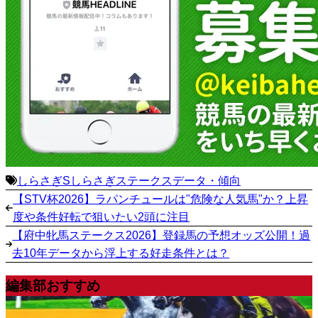
しらさぎS
しらさぎステークス
データ・傾向
【STV杯2026】ラパンチュールは"危険な人気馬"か？上昇
度や条件好転で狙いたい2頭に注目
【府中牝馬ステークス2026】登録馬の予想オッズ公開！過
去10年データから浮上する好走条件とは？
編集部おすすめ