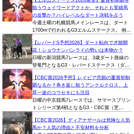
【エルムステークス2026展望】重賞初制覇を
去10年間のデータをもとにCBC賞の傾向を探
狙うウェイワードアクトか、それとも実績馬
っていきたいと思います。 ■上位人気が不
の反撃か？ハイレベルなダート決戦を占う
振、穴馬の選...
今週土曜の札幌競馬メインレースは、ダート
1700mで行われるG3エルムステークス。 例年
も秋のダート重賞戦線を占う重要な一戦だ
【レパードS予想2026】ダート転向で才能開
が、今年は近年の中でも屈指といえるほどメ
花！ショウナンバンライの勢いは本物か？
ンバーが充実。勢い十分の上がり馬と実績馬
日曜の新潟競馬7レースは、3歳ダート路線の
が真正面から激...
登竜門となるG3・レパードステークス（ダー
ト1800m）が行われる。 例年のレパードステ
【CBC賞2026予想】レイピア悲願の重賞初制
ークスは、秋のダート重賞やJpn1戦線へ向か
覇なるか？巻き返し狙うアンクルクロス、上
う素質馬が集結する一戦だ。ここを勝った馬
昇一途のコウセキにも注目
が古馬...
日曜の中京競馬7レースでは、サマースプリン
トシリーズ第4戦となるG3・CBC賞（芝
1200m）が行われる。 中京芝1200mはスター
【CBC賞2026】ディアナザールは危険な人気
ト直後からペースが流れやすく、最後の急坂
馬か？人気の理由と不安材料を分析
も待ち受けるタフなコース。単なるスピード