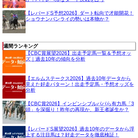
【レパードS予想2026】ダート転向で才能開花！
ショウナンバンライの勢いは本物か？
週間ランキング
【CBC賞展望2026】出走予定馬一覧＆予想オッ
ズ｜過去10年の傾向を分析
【エルムステークス2026】過去10年データから
見えた好走パターン！出走予定馬・予想オッズを
分析
【CBC賞2026】インビンシブルパパら有力馬「3
頭」を深掘り！昨年の再現か、新王者誕生か？
【レパードS展望2026】過去10年のデータから浮
上する注目馬は？好走データを徹底検証！