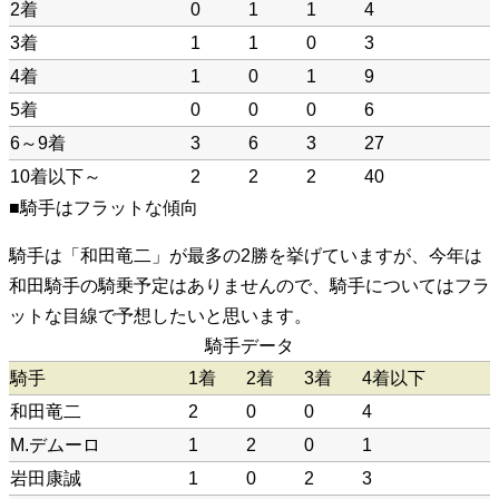
2着
0
1
1
4
3着
1
1
0
3
4着
1
0
1
9
5着
0
0
0
6
6～9着
3
6
3
27
10着以下～
2
2
2
40
■騎手はフラットな傾向
騎手は「和田竜二」が最多の2勝を挙げていますが、今年は
和田騎手の騎乗予定はありませんので、騎手についてはフラ
ットな目線で予想したいと思います。
騎手データ
騎手
1着
2着
3着
4着以下
和田竜二
2
0
0
4
M.デムーロ
1
2
0
1
岩田康誠
1
0
2
3