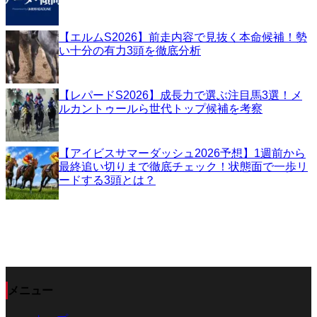
【エルムS2026】前走内容で見抜く本命候補！勢
い十分の有力3頭を徹底分析
【レパードS2026】成長力で選ぶ注目馬3選！メ
ルカントゥールら世代トップ候補を考察
【アイビスサマーダッシュ2026予想】1週前から
最終追い切りまで徹底チェック！状態面で一歩リ
ードする3頭とは？
メニュー