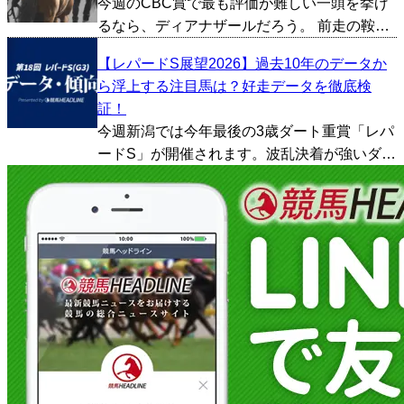
今週のCBC賞で最も評価が難しい一頭を挙げ
比べでは...
るなら、ディアナザールだろう。 前走の鞍馬
Sでは、初の芝1200m戦ながら3着を確保。し
【レパードS展望2026】過去10年のデータか
かも勝ち時計1分6秒4という京都芝1200mのコ
ら浮上する注目馬は？好走データを徹底検
ースレコード決着に対応したもので、勝ち馬
証！
フ...
今週新潟では今年最後の3歳ダート重賞「レパ
ードS」が開催されます。波乱決着が強いダー
ト重賞で、夏競馬らしい難易度の高い一戦で
す。今回は過去10年間のデータをもとにレパ
ードSの傾向を探っていきたいと思います。 ■
上位人気の...