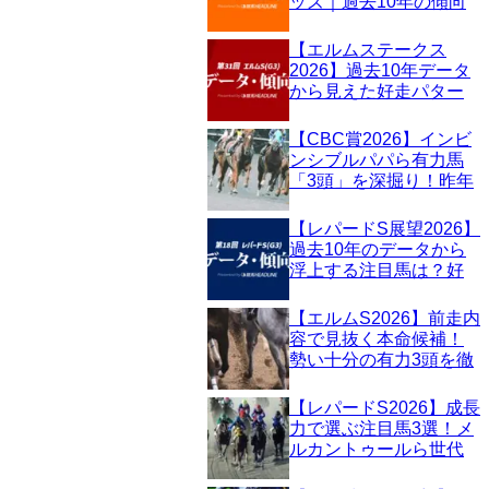
ッズ｜過去10年の傾向
を分析
【エルムステークス
2026】過去10年データ
から見えた好走パター
ン！出走予定馬・予想
オッズを分析
【CBC賞2026】インビ
ンシブルパパら有力馬
「3頭」を深掘り！昨年
の再現か、新王者誕生
か？
【レパードS展望2026】
過去10年のデータから
浮上する注目馬は？好
走データを徹底検証！
【エルムS2026】前走内
容で見抜く本命候補！
勢い十分の有力3頭を徹
底分析
【レパードS2026】成長
力で選ぶ注目馬3選！メ
ルカントゥールら世代
トップ候補を考察