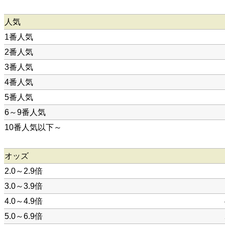
人気
1番人気
2番人気
3番人気
4番人気
5番人気
6～9番人気
10番人気以下～
オッズ
2.0～2.9倍
3.0～3.9倍
4.0～4.9倍
5.0～6.9倍