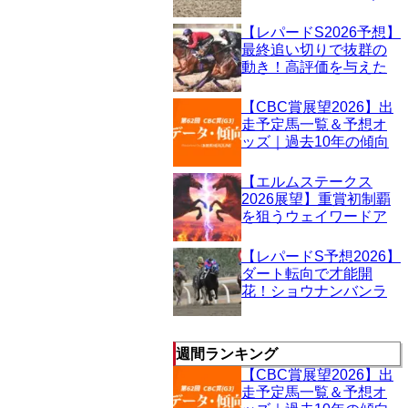
教映像と最終時計を徹
底検証！
【レパードS2026予想】
最終追い切りで抜群の
動き！高評価を与えた
注目馬3頭を徹底分析
【CBC賞展望2026】出
走予定馬一覧＆予想オ
ッズ｜過去10年の傾向
を分析
【エルムステークス
2026展望】重賞初制覇
を狙うウェイワードア
クトか、それとも実績
馬の反撃か？ハイレベ
【レパードS予想2026】
ルなダート決戦を占う
ダート転向で才能開
花！ショウナンバンラ
イの勢いは本物か？
週間ランキング
【CBC賞展望2026】出
走予定馬一覧＆予想オ