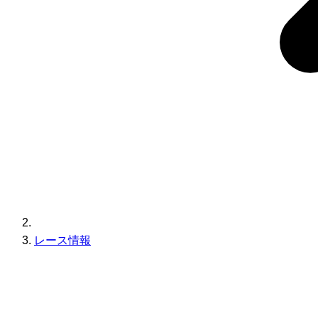
レース情報