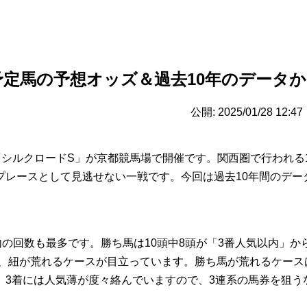
予定馬の予想オッズ＆過去10年のデータ
公開: 2025/01/28 12:4
「シルクロードS」が京都競馬場で開催です。関西圏で行われる1
プレースとして見逃せない一戦です。今回は過去10年間のデー
内の回数も最多です。勝ち馬は10頭中8頭が「3番人気以内」か
り、紐が荒れるケースが目立っています。勝ち馬が荒れるケース
、3着には人気薄が度々絡んでいますので、3連系の馬券を狙う