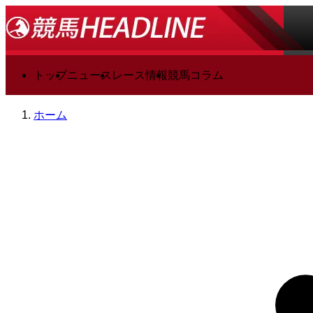
トップ
ニュース
レース情報
競馬コラム
ホーム