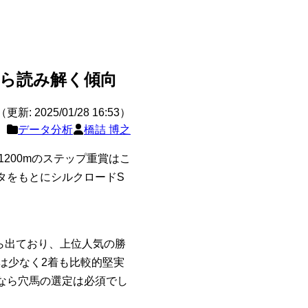
から読み解く傾向
7（更新: 2025/01/28 16:53）
データ分析
橋詰 博之
200mのステップ重賞はこ
タをもとにシルクロードS
ら出ており、上位人気の勝
は少なく2着も比較的堅実
なら穴馬の選定は必須でし