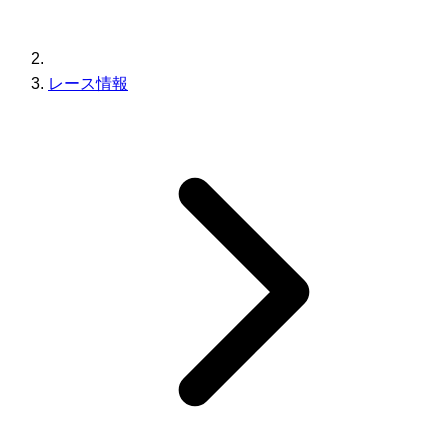
レース情報