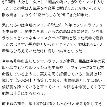
が13着に大敗し、久々に「粗品の呪い」がXでトレンド入り
した。この秋は人気馬を本命馬に挙げることが多かったが、
惨敗続き。ようやく“逆神らしさ”が出てきた印象だ。
気になるのは今週のマイルCSだが、昨年はソウルラッシュ
を本命視し、的中こそ逃したものの馬は2着に好走。ソウル
ラッシュとシュネルマイスターの2頭軸と絞った馬券で勝負
したのはさすが馬券師といったところだが、妙味ある1・3
着馬もひろえていただけに悔しい結果となった。
今年も昨年出走したソウルラッシュが参戦。粗品は今年の安
田記念でもソウルラッシュを本命視し、マイラーズSでも本
命視しているように、実力を高く評価している。重賞は12
戦して【3-3-2-4】と安定しており、実際軸馬としては高い
信頼度を誇っていると言っていい。今回も本命視してくる可
能性は十分にあるだろう。
前哨戦の前走、富士Sでは2着としっかりと結果を出してき