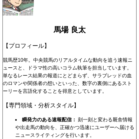
馬場 良太
【プロフィール】
競馬歴10年。中央競馬のリアルタイムな動向を追う速報ニ
ュースと、ドラマ性の高いコラム執筆を担当しています。
単なるレース結果の報道にとどまらず、サラブレッドの血
のロマンや関係者の想いといった、数字の裏側にあるスト
ーリーを言語化することを得意としています。
【専門領域・分析スタイル】
瞬発力のある速報配信
刻一刻と変わる厩舎情報
や出走馬の動向を、正確かつ迅速にユーザーへ届ける
ニュースライティングを行います。