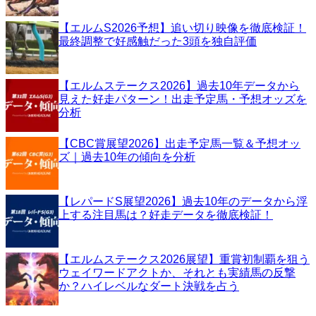
【エルムS2026予想】追い切り映像を徹底検証！
最終調整で好感触だった3頭を独自評価
【エルムステークス2026】過去10年データから
見えた好走パターン！出走予定馬・予想オッズを
分析
【CBC賞展望2026】出走予定馬一覧＆予想オッ
ズ｜過去10年の傾向を分析
【レパードS展望2026】過去10年のデータから浮
上する注目馬は？好走データを徹底検証！
【エルムステークス2026展望】重賞初制覇を狙う
ウェイワードアクトか、それとも実績馬の反撃
か？ハイレベルなダート決戦を占う