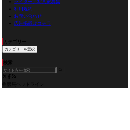
ライター／写真家募集
利用規約
お問い合わせ
広告掲載はコチラ
カテゴリー
カテゴリーを選択
検索
© 競馬ヘッドライン