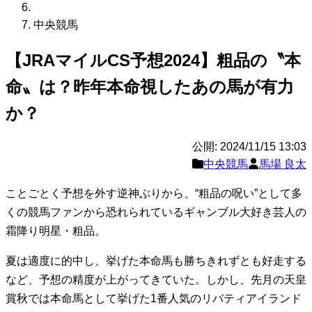
中央競馬
【JRAマイルCS予想2024】粗品の〝本
命〟は？昨年本命視したあの馬が有力
か？
公開: 2024/11/15 13:03
中央競馬
馬場 良太
ことごとく予想を外す逆神ぶりから、“粗品の呪い”として多
くの競馬ファンから恐れられているギャンブル大好き芸人の
霜降り明星・粗品。
夏は適度に的中し、挙げた本命馬も勝ちきれずとも好走する
など、予想の精度が上がってきていた。しかし、先月の天皇
賞秋では本命馬として挙げた1番人気のリバティアイランド