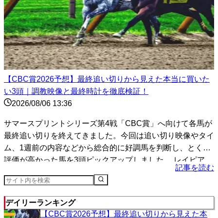
【CBC賞2026予想】最終追い切りから見えた本当に買いた
い3頭｜調教映像と最終時計を徹底検証！
2026/08/06 13:36
サマースプリントシリーズ第4戦「CBC賞」へ向けて各馬が
最終追い切りを終えてきました。今回は追い切り映像やタイ
ム、1週前の内容などから総合的に好調馬を判断し、とくに
評価が高かった馬を3頭ピックアップしました。 レイピア
記事を読む
（...
デイリーランキング
【CBC賞2026予想】最終追い切りから見えた本