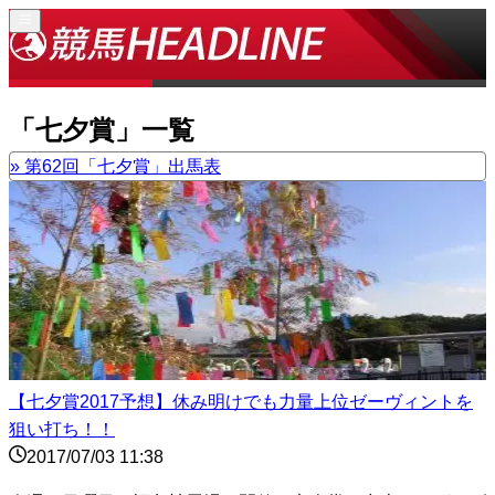
「
七夕賞
」一覧
»
第62回「七夕賞」出馬表
【七夕賞2017予想】休み明けでも力量上位ゼーヴィントを
狙い打ち！！
2017/07/03 11:38