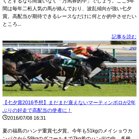
くとするなら間違いなく「万馬券的中」でしょう。ここ5年
間は毎年二桁人気の馬が絡んでおり、波乱傾向が強い七夕
賞。高配当が期待できるレースなだけに何とか的中させたい
ところ...
記事を読む
【七夕賞2016予想】まだまだ衰えないマーティンボロが2年
ぶりの好走で高配当の使者に！
2016/07/08 16:31
夏の福島のハンデ重賞七夕賞。今年も51kgのメイショウカ
ンパクから58kgのダコールまで7kg差のハンデの中、多種