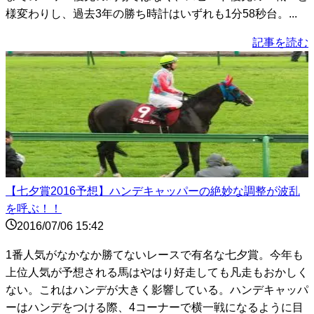
様変わりし、過去3年の勝ち時計はいずれも1分58秒台。...
記事を読む
【七夕賞2016予想】ハンデキャッパーの絶妙な調整が波乱
を呼ぶ！！
2016/07/06 15:42
1番人気がなかなか勝てないレースで有名な七夕賞。今年も
上位人気が予想される馬はやはり好走しても凡走もおかしく
ない。これはハンデが大きく影響している。ハンデキャッパ
ーはハンデをつける際、4コーナーで横一戦になるように目