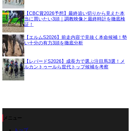
【CBC賞2026予想】最終追い切りから見えた本
当に買いたい3頭｜調教映像と最終時計を徹底検
証！
【エルムS2026】前走内容で見抜く本命候補！勢
い十分の有力3頭を徹底分析
【レパードS2026】成長力で選ぶ注目馬3選！メ
ルカントゥールら世代トップ候補を考察
メニュー
トップ