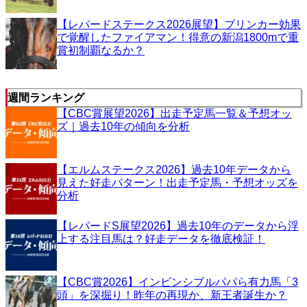
【レパードステークス2026展望】ブリンカー効果
で覚醒したファイアマン！得意の新潟1800mで重
賞初制覇なるか？
週間ランキング
【CBC賞展望2026】出走予定馬一覧＆予想オッ
ズ｜過去10年の傾向を分析
【エルムステークス2026】過去10年データから
見えた好走パターン！出走予定馬・予想オッズを
分析
【レパードS展望2026】過去10年のデータから浮
上する注目馬は？好走データを徹底検証！
【CBC賞2026】インビンシブルパパら有力馬「3
頭」を深掘り！昨年の再現か、新王者誕生か？