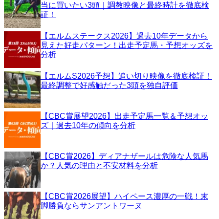
当に買いたい3頭｜調教映像と最終時計を徹底検
証！
【エルムステークス2026】過去10年データから
見えた好走パターン！出走予定馬・予想オッズを
分析
【エルムS2026予想】追い切り映像を徹底検証！
最終調整で好感触だった3頭を独自評価
【CBC賞展望2026】出走予定馬一覧＆予想オッ
ズ｜過去10年の傾向を分析
【CBC賞2026】ディアナザールは危険な人気馬
か？人気の理由と不安材料を分析
【CBC賞2026展望】ハイペース濃厚の一戦！末
脚勝負ならサンアントワーヌ