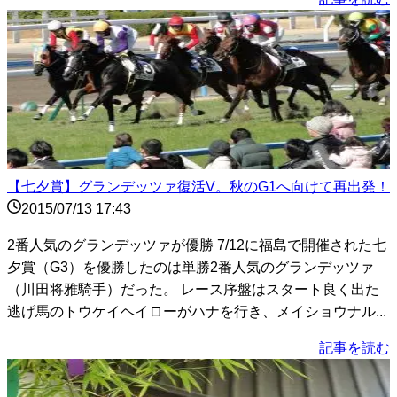
【七夕賞】グランデッツァ復活V。秋のG1へ向けて再出発！
2015/07/13 17:43
2番人気のグランデッツァが優勝 7/12に福島で開催された七
夕賞（G3）を優勝したのは単勝2番人気のグランデッツァ
（川田将雅騎手）だった。 レース序盤はスタート良く出た
逃げ馬のトウケイヘイローがハナを行き、メイショウナル...
記事を読む