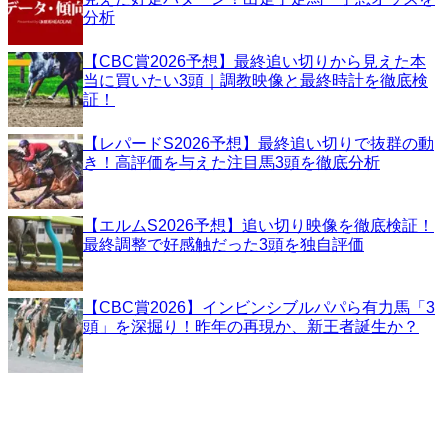
分析
【CBC賞2026予想】最終追い切りから見えた本
当に買いたい3頭｜調教映像と最終時計を徹底検
証！
【レパードS2026予想】最終追い切りで抜群の動
き！高評価を与えた注目馬3頭を徹底分析
【エルムS2026予想】追い切り映像を徹底検証！
最終調整で好感触だった3頭を独自評価
【CBC賞2026】インビンシブルパパら有力馬「3
頭」を深掘り！昨年の再現か、新王者誕生か？