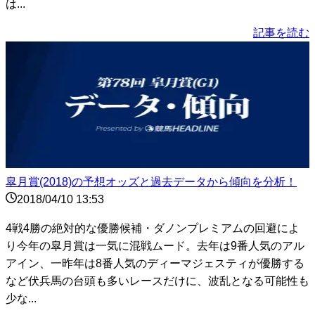
は...
記事を読む
皐月賞(2018)の予想オッズと過去データから傾向を分析！
2018/04/10 13:53
4戦4勝の絶対的な優勝候補・ダノンプレミアムの回避によ
り今年の皐月賞は一気に混戦ムード。去年は9番人気のアル
アイン、一昨年は8番人気のディーマジェスティが優勝する
など伏兵馬の台頭も多いレースだけに、波乱となる可能性も
少な...