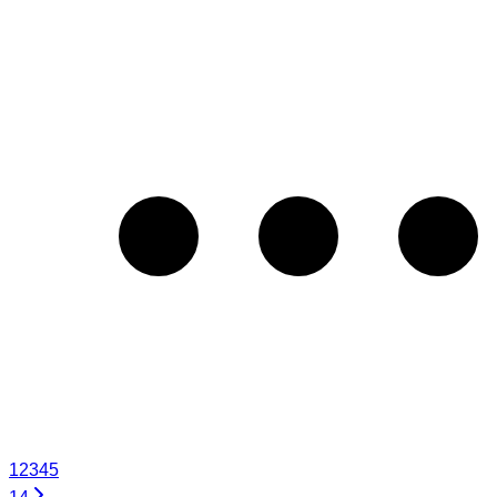
1
2
3
4
5