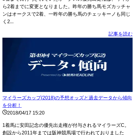
ら2着までに変更となりました。昨年の勝ち馬モズカッチャ
ンはオークスで2着、一昨年の勝ち馬のチェッキーノも同じ
く2...
記事を読む
マイラーズカップ(2018)の予想オッズと過去データから傾向
を分析！
2018/04/17 15:20
1着馬に安田記念の優先出走権が付与されるマイラーズC。
創設から2011年までは阪神競馬場で行われておりました