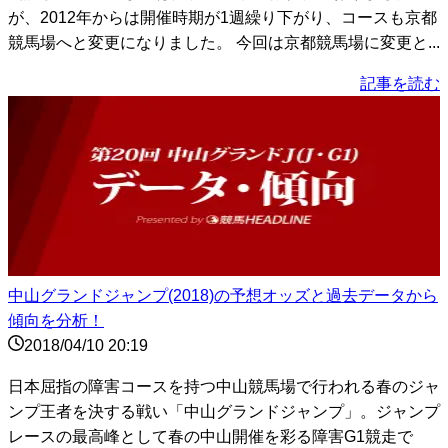
が、2012年からは開催時期が1週繰り下がり、コースも京都
競馬場へと変更になりました。 今回は京都競馬場に変更と...
記事を読む
中山グランドジャンプ(2018)の予想オッズと過去データから
傾向を分析！
2018/04/10 20:19
日本屈指の障害コースを持つ中山競馬場で行われる春のジャ
ンプ王者を決する戦い「中山グランドジャンプ」。ジャンプ
レースの最高峰として春の中山開催を彩る障害G1競走で