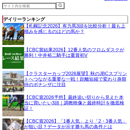
は...
デイリーランキング
【札幌記念2026】有力馬3頭を比較分析！最も上
積みを感じるのはどの馬か？
【CBC賞結果2026】12番人気のフロムダスクが
勝利！中井裕二騎手は重賞初V
【クラスターカップ2026展望】秋のJBCスプリン
トへつながる重要な一戦！距離短縮で変わり身期
待のボナンザに注目
【CBC賞2026予想】最終追い切りから見えた本
当に買いたい3頭｜調教映像と最終時計を徹底検
証！
【CBC賞2026】「1番人気」より「2・3番人気」
が狙い目？データが示す勝ち馬の条件とは