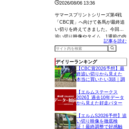
2026/08/06 13:36
サマースプリントシリーズ第4戦
「CBC賞」へ向けて各馬が最終追
い切りを終えてきました。今回は
追い切り映像やタイム、1週前の内
記事を読む
容などから総合的に好調馬を判断
し、とくに評価が高かった馬を3頭
ピックアップしました。 レイピア
デイリーランキング
（...
【CBC賞2026予想】最
終追い切りから見えた
本当に買いたい3頭｜調
教映像と最終時計を徹
底検証！
【エルムステークス
2026】過去10年データ
から見えた好走パター
ン！出走予定馬・予想
オッズを分析
【エルムS2026予想】追
い切り映像を徹底検
証！最終調整で好感触