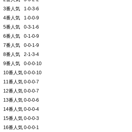
3番人気
1-0-3-6
4番人気
1-0-0-9
5番人気
0-3-1-6
6番人気
0-1-0-9
7番人気
0-0-1-9
8番人気
2-1-3-4
9番人気
0-0-0-10
10番人気
0-0-0-10
11番人気
0-0-0-7
12番人気
0-0-0-7
13番人気
0-0-0-6
14番人気
0-0-0-4
15番人気
0-0-0-3
16番人気
0-0-0-1