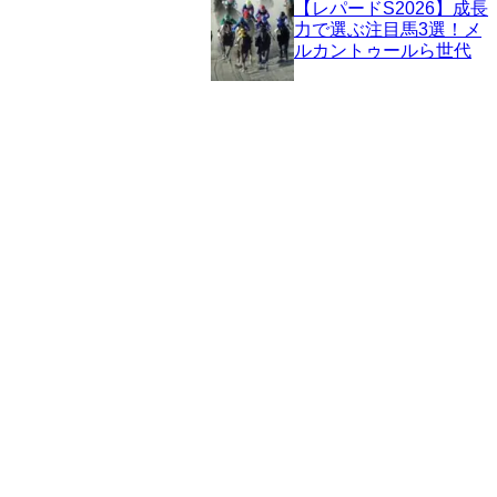
【レパードS2026】成長
力で選ぶ注目馬3選！メ
ルカントゥールら世代
トップ候補を考察