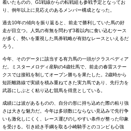
着いたものの、G1戦線からの転戦組も参戦予定となってお
り、例年以上に見応えのあるメンバー構成となった。
過去10年の傾向を振り返ると、前走で勝利していた馬の好
走が目立つ。人気の有無を問わず3着以内に食い込むケース
が多く、勢いを重視した馬券戦略が有効なレースといえるだ
ろう。
今年、そのデータに該当する有力馬の一頭がクラスペディア
だ。ミスターメロディ産駒の4歳牡馬で、前走の春雷ステー
クスでは接戦を制してオープン勝ちを果たした。2歳時から
短距離路線で実績を積み重ねてきた実力馬であり、先行力を
武器にしぶとく粘り込む競馬を得意としている。
成績には波があるものの、自分の形に持ち込めた際の粘り強
さは大きな魅力だ。今年は多頭数にならない見込みで先行争
いも激化しにくく、レース運びのしやすい条件が整った印象
を受ける。引き続き手綱を取る小崎騎手とのコンビも心強