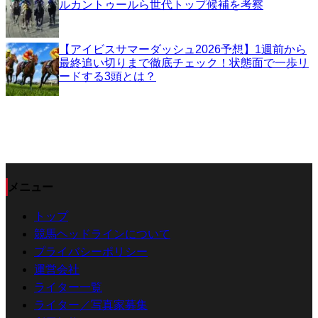
ルカントゥールら世代トップ候補を考察
【アイビスサマーダッシュ2026予想】1週前から
最終追い切りまで徹底チェック！状態面で一歩リ
ードする3頭とは？
メニュー
トップ
競馬ヘッドラインについて
プライバシーポリシー
運営会社
ライター一覧
ライター／写真家募集