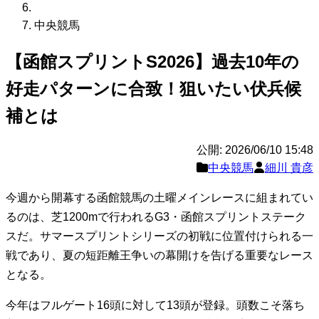
中央競馬
【函館スプリントS2026】過去10年の
好走パターンに合致！狙いたい伏兵候
補とは
公開: 2026/06/10 15:48
中央競馬
細川 貴彦
今週から開幕する函館競馬の土曜メインレースに組まれてい
るのは、芝1200mで行われるG3・函館スプリントステーク
スだ。サマースプリントシリーズの初戦に位置付けられる一
戦であり、夏の短距離王争いの幕開けを告げる重要なレース
となる。
今年はフルゲート16頭に対して13頭が登録。頭数こそ落ち