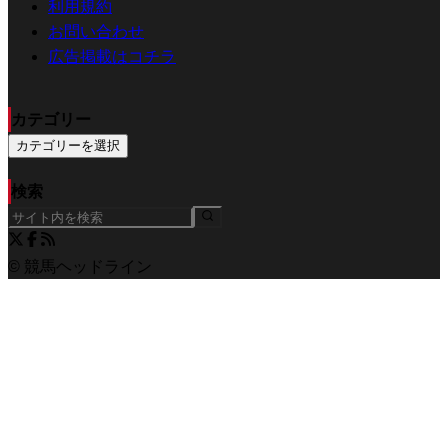
利用規約
お問い合わせ
広告掲載はコチラ
カテゴリー
カテゴリーを選択
検索
© 競馬ヘッドライン