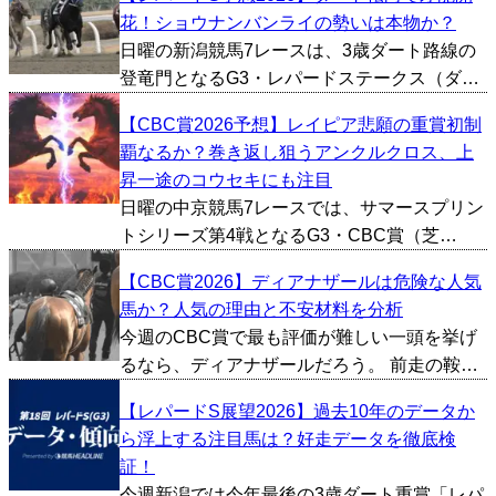
去10年間のデータをもとにCBC賞の傾向を探
花！ショウナンバンライの勢いは本物か？
っていきたいと思います。 ■上位人気が不
日曜の新潟競馬7レースは、3歳ダート路線の
振、穴馬の選...
登竜門となるG3・レパードステークス（ダー
ト1800m）が行われる。 例年のレパードステ
【CBC賞2026予想】レイピア悲願の重賞初制
ークスは、秋のダート重賞やJpn1戦線へ向か
覇なるか？巻き返し狙うアンクルクロス、上
う素質馬が集結する一戦だ。ここを勝った馬
昇一途のコウセキにも注目
が古馬...
日曜の中京競馬7レースでは、サマースプリン
トシリーズ第4戦となるG3・CBC賞（芝
1200m）が行われる。 中京芝1200mはスター
【CBC賞2026】ディアナザールは危険な人気
ト直後からペースが流れやすく、最後の急坂
馬か？人気の理由と不安材料を分析
も待ち受けるタフなコース。単なるスピード
今週のCBC賞で最も評価が難しい一頭を挙げ
比べでは...
るなら、ディアナザールだろう。 前走の鞍馬
Sでは、初の芝1200m戦ながら3着を確保。し
【レパードS展望2026】過去10年のデータか
かも勝ち時計1分6秒4という京都芝1200mのコ
ら浮上する注目馬は？好走データを徹底検
ースレコード決着に対応したもので、勝ち馬
証！
フ...
今週新潟では今年最後の3歳ダート重賞「レパ