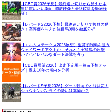
【CBC賞2026予想】最終追い切りから見えた本
当に買いたい3頭｜調教映像と最終時計を徹底検
証！
【レパードS2026予想】最終追い切りで抜群の動
き！高評価を与えた注目馬3頭を徹底分析
【エルムステークス2026展望】重賞初制覇を狙う
ウェイワードアクトか、それとも実績馬の反撃
か？ハイレベルなダート決戦を占う
【CBC賞展望2026】出走予定馬一覧＆予想オッ
ズ｜過去10年の傾向を分析
【レパードS予想2026】ダート転向で才能開花！
ショウナンバンライの勢いは本物か？