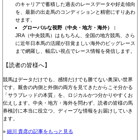
のキャリアで蓄積した過去のレースデータや好走傾向
を、最新の出走馬のコンディションと精密にすりあわ
せます。
グローバルな視野（中央・地方・海外）
JRA（中央競馬）はもちろん、全国の地方競馬、さら
に近年日本馬の活躍が目覚ましい海外のビッグレース
まで網羅し、幅広い視点でレース情報を発信します。
【読者の皆様へ】
競馬はデータだけでも、感情だけでも勝てない奥深い世界
です。厩舎の内側と外側の両方を見てきたからこそ分かる
「サラブレッドの本質」を、ロジカルかつ分かりやすくお
伝えします。中央・地方・海外を問わず、読者の皆様の馬
券検討に本当に役立つ、ディープな情報をお届けしていき
ます。
»
細川 貴彦の記事をもっと見る