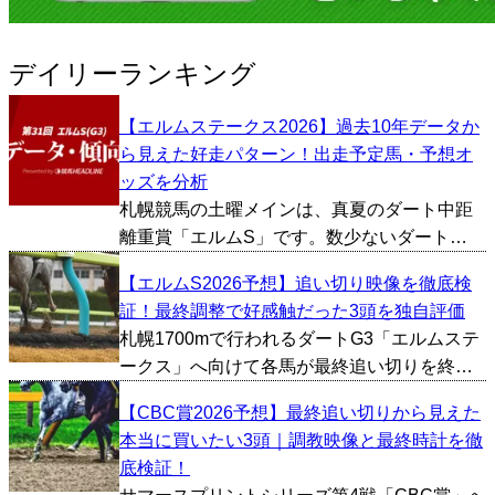
デイリーランキング
【エルムステークス2026】過去10年データか
ら見えた好走パターン！出走予定馬・予想オ
ッズを分析
札幌競馬の土曜メインは、真夏のダート中距
離重賞「エルムS」です。数少ないダート
1700mという距離で行われる重賞ということ
【エルムS2026予想】追い切り映像を徹底検
もあり、コース適性や、距離適性を絡めた予
証！最終調整で好感触だった3頭を独自評価
想をする必要がありそうです。ということで
札幌1700mで行われるダートG3「エルムステ
今回は過去10年間...
ークス」へ向けて各馬が最終追い切りを終え
てきました。今回は追い切り映像やタイム、1
【CBC賞2026予想】最終追い切りから見えた
週前の内容などから総合的に好調馬を判断
本当に買いたい3頭｜調教映像と最終時計を徹
し、とくに評価が高かった馬を3頭ピックアッ
底検証！
プしました。...