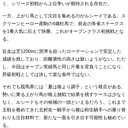
く、シリーズ初戦から上位争いが期待される存在だ。
一方、上がり馬として注目を集めるのがルシードである。ス
クリーンヒーロー産駒の4歳牡馬で、前走の朱雀ステークス
を1番人気に応えて快勝。これがオープンクラス初挑戦とな
る。
近走は芝1200mに照準を絞ったローテーションで安定した
成績を残しており、距離適性の高さは疑いようがない。ただ
し、今回はオープン実績馬と同じ斤量を背負うことになり、
昇級初戦としては決して楽な条件ではない。
それでも競馬界には「夏は格より調子」という格言がある。
勢いに乗る上がり馬が格上挑戦で結果を残すケースは少なく
なく、ルシードもその候補の一頭といえるだろう。これまで
主戦を務めてきた北村友一騎手から横山和生騎手への乗り替
わりも注目材料で、新たな一面を引き出す可能性も秘めてい
る。