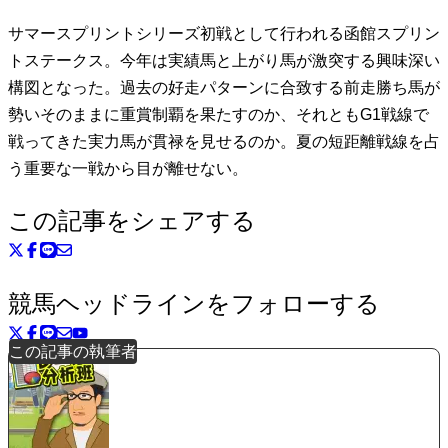
サマースプリントシリーズ初戦として行われる函館スプリン
トステークス。今年は実績馬と上がり馬が激突する興味深い
構図となった。過去の好走パターンに合致する前走勝ち馬が
勢いそのままに重賞制覇を果たすのか、それともG1戦線で
戦ってきた実力馬が貫禄を見せるのか。夏の短距離戦線を占
う重要な一戦から目が離せない。
この記事をシェアする
競馬ヘッドラインをフォローする
この記事の執筆者