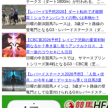
テークス（ダート1800m）が行われる。 この
レースはダート界の登竜門として知られてお
【レパードS予想2026】ダート転向で才能開
り、2年前には後にダート戦線の主役へと成長
花！ショウナンバンライの勢いは本物か？
したミッキーファイトが勝利を飾った。今年
日曜の新潟競馬7レースは、3歳ダート路線の
は12頭立...
登竜門となるG3・レパードステークス（ダー
ト1800m）が行われる。 例年のレパードステ
【CBC賞2026予想】レイピア悲願の重賞初制
ークスは、秋のダート重賞やJpn1戦線へ向か
覇なるか？巻き返し狙うアンクルクロス、上
う素質馬が集結する一戦だ。ここを勝った馬
昇一途のコウセキにも注目
が古馬...
日曜の中京競馬7レースでは、サマースプリン
トシリーズ第4戦となるG3・CBC賞（芝
1200m）が行われる。 中京芝1200mはスター
【レパードステークス2026予想】「人気＋伏
ト直後からペースが流れやすく、最後の急坂
兵」が今年も鍵！データから導く注目馬3選
も待ち受けるタフなコース。単なるスピード
日曜の新潟競馬メインは、3歳ダート路線の登
比べでは...
竜門として位置付けられるGⅢレパードステー
クス（ダート1800m）。今年は12頭立てと例
年より落ち着いた頭数となったが、将来のダ