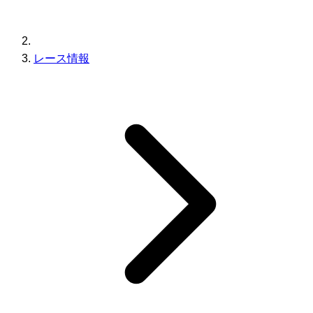
レース情報