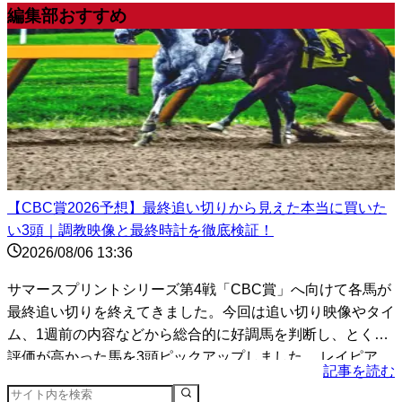
編集部おすすめ
【CBC賞2026予想】最終追い切りから見えた本当に買いた
い3頭｜調教映像と最終時計を徹底検証！
2026/08/06 13:36
サマースプリントシリーズ第4戦「CBC賞」へ向けて各馬が
最終追い切りを終えてきました。今回は追い切り映像やタイ
ム、1週前の内容などから総合的に好調馬を判断し、とくに
評価が高かった馬を3頭ピックアップしました。 レイピア
記事を読む
（...