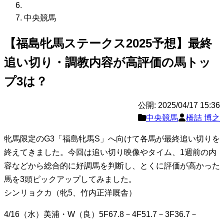
中央競馬
【福島牝馬ステークス2025予想】最終
追い切り・調教内容が高評価の馬トッ
プ3は？
公開: 2025/04/17 15:36
中央競馬
橋詰 博之
牝馬限定のG3「福島牝馬S」へ向けて各馬が最終追い切りを
終えてきました。今回は追い切り映像やタイム、1週前の内
容などから総合的に好調馬を判断し、とくに評価が高かった
馬を3頭ピックアップしてみました。
シンリョクカ（牝5、竹内正洋厩舎）
4/16（水）美浦・W（良）5F67.8－4F51.7－3F36.7－