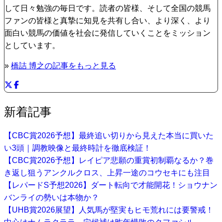
して日々勉強の毎日です。読者の皆様、そして全国の競馬
ファンの皆様と真摯に知見を共有し合い、より深く、より
面白い競馬の価値を社会に発信していくことをミッション
としています。
»
橋詰 博之の記事をもっと見る
新着記事
【CBC賞2026予想】最終追い切りから見えた本当に買いた
い3頭｜調教映像と最終時計を徹底検証！
【CBC賞2026予想】レイピア悲願の重賞初制覇なるか？巻
き返し狙うアンクルクロス、上昇一途のコウセキにも注目
【レパードS予想2026】ダート転向で才能開花！ショウナン
バンライの勢いは本物か？
【UHB賞2026展望】人気馬が堅実もヒモ荒れには要警戒！