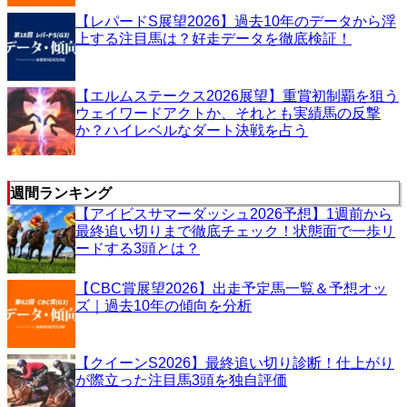
【レパードS展望2026】過去10年のデータから浮
上する注目馬は？好走データを徹底検証！
【エルムステークス2026展望】重賞初制覇を狙う
ウェイワードアクトか、それとも実績馬の反撃
か？ハイレベルなダート決戦を占う
週間ランキング
【アイビスサマーダッシュ2026予想】1週前から
最終追い切りまで徹底チェック！状態面で一歩リ
ードする3頭とは？
【CBC賞展望2026】出走予定馬一覧＆予想オッ
ズ｜過去10年の傾向を分析
【クイーンS2026】最終追い切り診断！仕上がり
が際立った注目馬3頭を独自評価