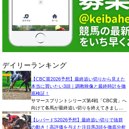
デイリーランキング
【CBC賞2026予想】最終追い切りから見えた
本当に買いたい3頭｜調教映像と最終時計を徹
底検証！
サマースプリントシリーズ第4戦「CBC賞」へ
向けて各馬が最終追い切りを終えてきまし
た。今回は追い切り映像やタイム、1週前の内
【レパードS2026予想】最終追い切りで抜群
容などから総合的に好調馬を判断し、とくに
の動き！高評価を与えた注目馬3頭を徹底分析