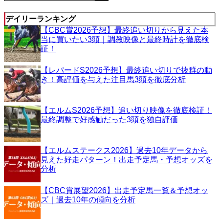
デイリーランキング
【CBC賞2026予想】最終追い切りから見えた本
当に買いたい3頭｜調教映像と最終時計を徹底検
証！
【レパードS2026予想】最終追い切りで抜群の動
き！高評価を与えた注目馬3頭を徹底分析
【エルムS2026予想】追い切り映像を徹底検証！
最終調整で好感触だった3頭を独自評価
【エルムステークス2026】過去10年データから
見えた好走パターン！出走予定馬・予想オッズを
分析
【CBC賞展望2026】出走予定馬一覧＆予想オッ
ズ｜過去10年の傾向を分析