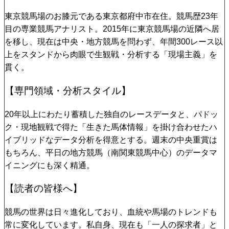
東京競馬場のお膝元である東京都府中市在住。競馬歴23年
目の専業競馬アナリスト。2015年に東京競馬場の近隣へ居
を移し、現在は中央・地方競馬を問わず、年間300レース以
上をスタンドから肉眼で生観戦・分析する「現場主義」を
貫く。
【専門領域・分析スタイル】
20年以上にわたり蓄積した独自のレースデータと、パドッ
ク・現地観戦で得た「生きた馬体情報」を掛け合わせたハ
イブリッドなデータ分析を得意とする。週末の中央重賞は
もちろん、平日の地方競馬（南関東競馬中心）のデータマ
イニングにも深く精通。
【読者の皆様へ】
競馬の世界は日々進化しており、血統や馬場のトレンドも
常に変化しています。私自身、現在も「一人の探求者」と