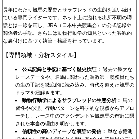
長年にわたり競馬の歴史とサラブレッドの生態を追い続け
ている専門ライターです。ネット上に溢れる出所不明の噂
話とは一線を画し、JRA（日本中央競馬会）の公式記録や
関係者の手記、さらには動物行動学の知見といった客観的
な裏付けに基づく執筆・検証を行っています。
【専門領域・分析スタイル】
公式記録と手記に基づく歴史検証
過去の膨大な
レースデータや、名馬に関わった調教師・厩務員たち
の生の手記を徹底的に読み込み、時代を超えた競馬の
ドラマを紐解きます。
動物行動学によるサラブレッドの生態分析
馬の
習性や心理、行動パターンを科学的な視点からアプロ
ーチし、レース中のアクシデントや競走馬の奇癖に隠
された本当の理由を明かします。
信頼性の高いディープな裏話の発信
単なる憶測