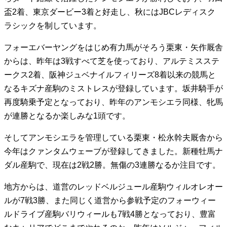
盃2着、東京ダービー3着と好走し、秋にはJBCレディスク
ラシックを制しています。
フォーエバーヤングをはじめ有力馬がそろう栗東・矢作厩舎
からは、昨年は3戦すべて芝を使っており、アルテミスステ
ークス2着、阪神ジュベナイルフィリーズ8着以来の競馬と
なるキズナ産駒のミストレスが登録しています。坂井騎手が
再度騎乗予定となっており、昨年のアンモシエラ同様、牝馬
が連勝となるか楽しみな1頭です。
そしてアンモシエラを管理している栗東・松永幹夫厩舎から
今年はクァンタムウェーブが登録してきました。新種牡馬ナ
ダル産駒で、現在は2戦2勝。無傷の3連勝なるか注目です。
地方からは、道営のレッドベルジュール産駒ウィルオレオー
ルが7戦3勝、また同じく道営から参戦予定のフォーウィー
ルドライブ産駒バリウィールも7戦4勝となっており、豊富