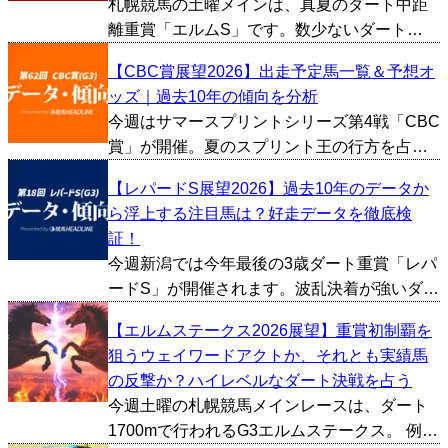
札幌競馬の土曜メインは、真夏のダート中距
離重賞「エルムS」です。数少ないダート
1700mという距離で行われる重賞ということ
【CBC賞展望2026】出走予定馬一覧＆予想オ
もあり、コース適性や、距離適性を絡めた予
ッズ｜過去10年の傾向を分析
想をする必要がありそうです。ということで
今週はサマースプリントシリーズ第4戦「CBC
今回は過去10年間...
賞」が開催。夏のスプリント王の行方を占う
上で、見逃せない一戦となります。今回は過
【レパードS展望2026】過去10年のデータか
去10年間のデータをもとにCBC賞の傾向を探
ら浮上する注目馬は？好走データを徹底検
っていきたいと思います。 ■上位人気が不
証！
振、穴馬の選...
今週新潟では今年最後の3歳ダート重賞「レパ
ードS」が開催されます。波乱決着が強いダー
ト重賞で、夏競馬らしい難易度の高い一戦で
【エルムステークス2026展望】重賞初制覇を
す。今回は過去10年間のデータをもとにレパ
狙うウェイワードアクトか、それとも実績馬
ードSの傾向を探っていきたいと思います。 ■
の反撃か？ハイレベルなダート決戦を占う
上位人気の...
今週土曜の札幌競馬メインレースは、ダート
1700mで行われるG3エルムステークス。 例年