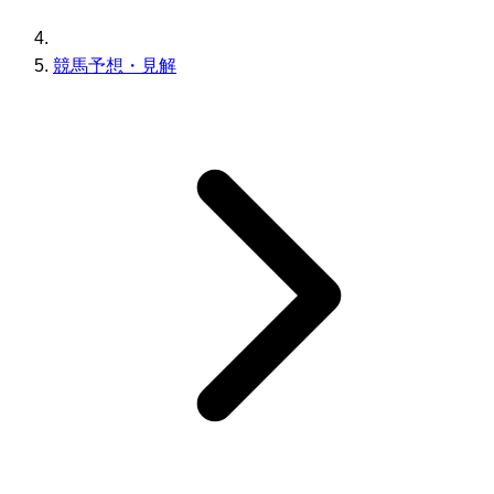
競馬予想・見解