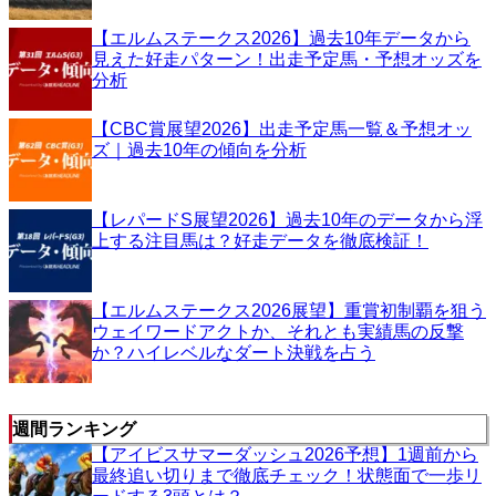
【エルムステークス2026】過去10年データから
見えた好走パターン！出走予定馬・予想オッズを
分析
【CBC賞展望2026】出走予定馬一覧＆予想オッ
ズ｜過去10年の傾向を分析
【レパードS展望2026】過去10年のデータから浮
上する注目馬は？好走データを徹底検証！
【エルムステークス2026展望】重賞初制覇を狙う
ウェイワードアクトか、それとも実績馬の反撃
か？ハイレベルなダート決戦を占う
週間ランキング
【アイビスサマーダッシュ2026予想】1週前から
最終追い切りまで徹底チェック！状態面で一歩リ