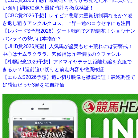
【CBC賞2026予想】最終追い切りから見えた本当に買いた
い3頭｜調教映像と最終時計を徹底検証！
【CBC賞2026予想】レイピア悲願の重賞初制覇なるか？巻
き返し狙うアンクルクロス、上昇一途のコウセキにも注目
【レパードS予想2026】ダート転向で才能開花！ショウナン
バンライの勢いは本物か？
【UHB賞2026展望】人気馬が堅実もヒモ荒れには要警戒！
中心はナムラクララ、穴候補は昨年惜敗のクファシル
【札幌記念2026予想】アドマイヤテラは距離短縮を克服で
きるか？1週前追い切りと前走内容を徹底検証
【エルムS2026予想】追い切り映像を徹底検証！最終調整で
好感触だった3頭を独自評価