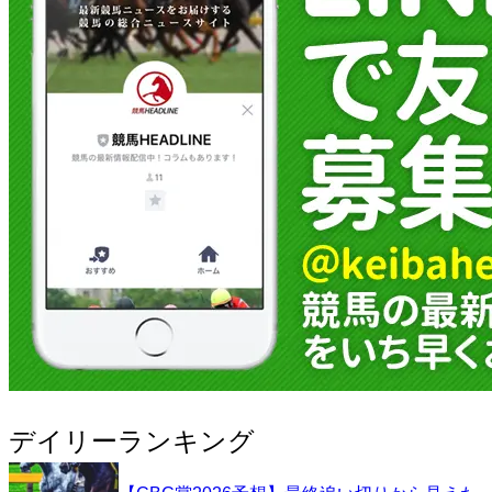
デイリーランキング