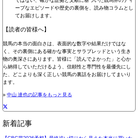
ではない、確かな証拠と文献に基づいた競馬界のディ
ープなエピソードや歴史の裏側を、読み物コラムとし
てお届けします。
【読者の皆様へ】
競馬の本当の面白さは、表面的な数字や結果だけではな
く、その裏側にある確かな事実とサラブレッドという生き
物の奥深さにあります。皆様に「読んでよかった」と心か
ら納得していただけるよう、信頼性と専門性を最優先にし
た、どこよりも深く正しい競馬の裏話をお届けしてまいり
ます。
»
中山 達也の記事をもっと見る
新着記事