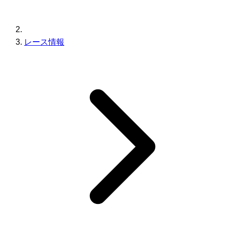
レース情報