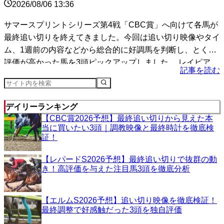
2026/08/06 13:36
サマースプリントシリーズ第4戦「CBC賞」へ向けて各馬が
最終追い切りを終えてきました。今回は追い切り映像やタイ
ム、1週前の内容などから総合的に好調馬を判断し、とくに
評価が高かった馬を3頭ピックアップしました。 レイピア
記事を読む
（...
デイリーランキング
【CBC賞2026予想】最終追い切りから見えた本
当に買いたい3頭｜調教映像と最終時計を徹底検
証！
【レパードS2026予想】最終追い切りで抜群の動
き！高評価を与えた注目馬3頭を徹底分析
【エルムS2026予想】追い切り映像を徹底検証！
最終調整で好感触だった3頭を独自評価