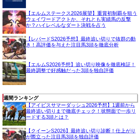
【エルムステークス2026展望】重賞初制覇を狙う
ウェイワードアクトか、それとも実績馬の反撃
か？ハイレベルなダート決戦を占う
【レパードS2026予想】最終追い切りで抜群の動
き！高評価を与えた注目馬3頭を徹底分析
【エルムS2026予想】追い切り映像を徹底検証！
最終調整で好感触だった3頭を独自評価
週間ランキング
【アイビスサマーダッシュ2026予想】1週前から
最終追い切りまで徹底チェック！状態面で一歩リ
ードする3頭とは？
【クイーンS2026】最終追い切り診断！仕上がり
が際立った注目馬3頭を独自評価