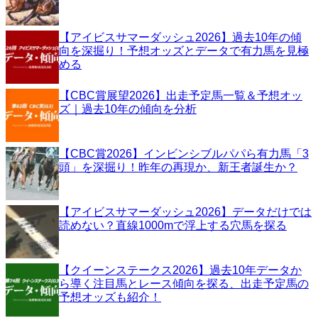
【アイビスサマーダッシュ2026】過去10年の傾
向を深掘り！予想オッズとデータで有力馬を見極
める
【CBC賞展望2026】出走予定馬一覧＆予想オッ
ズ｜過去10年の傾向を分析
【CBC賞2026】インビンシブルパパら有力馬「3
頭」を深掘り！昨年の再現か、新王者誕生か？
【アイビスサマーダッシュ2026】データだけでは
読めない？直線1000mで浮上する穴馬を探る
【クイーンステークス2026】過去10年データか
ら導く注目馬とレース傾向を探る、出走予定馬の
予想オッズも紹介！