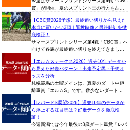
今週はサマースプリントシリーズ第4戦「CBC
賞」が開催。夏のスプリント王の行方を占う
上で、見逃せない一戦となります。今回は過
【CBC賞2026予想】最終追い切りから見えた
去10年間のデータをもとにCBC賞の傾向を探
本当に買いたい3頭｜調教映像と最終時計を徹
っていきたいと思います。 ■上位人気が不
底検証！
振、穴馬の選...
サマースプリントシリーズ第4戦「CBC賞」へ
向けて各馬が最終追い切りを終えてきまし
た。今回は追い切り映像やタイム、1週前の内
【エルムステークス2026】過去10年データか
容などから総合的に好調馬を判断し、とくに
ら見えた好走パターン！出走予定馬・予想オ
評価が高かった馬を3頭ピックアップしまし
ッズを分析
た。 レイピア（...
札幌競馬の土曜メインは、真夏のダート中距
離重賞「エルムS」です。数少ないダート
1700mという距離で行われる重賞ということ
【レパードS展望2026】過去10年のデータか
もあり、コース適性や、距離適性を絡めた予
ら浮上する注目馬は？好走データを徹底検
想をする必要がありそうです。ということで
証！
今回は過去10年間...
今週新潟では今年最後の3歳ダート重賞「レパ