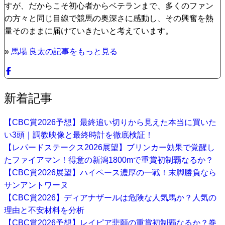
すが、だからこそ初心者からベテランまで、多くのファン
の方々と同じ目線で競馬の奥深さに感動し、その興奮を熱
量そのままに届けていきたいと考えています。
»
馬場 良太の記事をもっと見る
新着記事
【CBC賞2026予想】最終追い切りから見えた本当に買いた
い3頭｜調教映像と最終時計を徹底検証！
【レパードステークス2026展望】ブリンカー効果で覚醒し
たファイアマン！得意の新潟1800mで重賞初制覇なるか？
【CBC賞2026展望】ハイペース濃厚の一戦！末脚勝負なら
サンアントワーヌ
【CBC賞2026】ディアナザールは危険な人気馬か？人気の
理由と不安材料を分析
【CBC賞2026予想】レイピア悲願の重賞初制覇なるか？巻