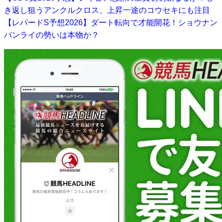
き返し狙うアンクルクロス、上昇一途のコウセキにも注目
【レパードS予想2026】ダート転向で才能開花！ショウナン
バンライの勢いは本物か？