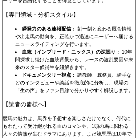
ーリーを言語化することを得意としています。
【専門領域・分析スタイル】
瞬発力のある速報配信
刻一刻と変わる厩舎情報
や出走馬の動向を、正確かつ迅速にユーザーへ届ける
ニュースライティングを行います。
血統（インブリード・ニックス）の深掘り
10年
間探求し続けた血統背景から、レースの波乱要因や未
来のスター候補生を紐解きます。
ドキュメンタリー視点
調教師、厩務員、騎手な
どのインタビューや談話を徹底的に分析し、現場の
「生の声」をファン目線で分かりやすく解説します。
【読者の皆様へ】
競馬の魅力は、馬券を予想する楽しさだけでなく、何代に
もわたって受け継がれる血のロマンや、1頭の馬に関わる
人々の情熱が生むドラマにあります。まだ競馬歴は10年で