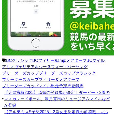
BCクラシック
BCフィリー&amp;メアターフ
BCマイル
アリスヴェリテ
アルジーヌ
フォーエバーヤング
ブリーダーズカップ
ブリーダーズカップクラシック
ブリーダーズカップフィリー＆メアターフ
ブリーダーズカップマイル
出走予定馬
登録馬
【天皇賞秋2025】15頭の登録馬が決定！ダービー・2着の
マスカレードボール、皐月賞馬のミュージアムマイルなど
が登録
【アルテミスS予想2025】2歳女王決定戦の前哨戦！マル