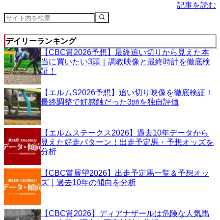
記事を読む
（...
デイリーランキング
【CBC賞2026予想】最終追い切りから見えた本
当に買いたい3頭｜調教映像と最終時計を徹底検
証！
【エルムS2026予想】追い切り映像を徹底検証！
最終調整で好感触だった3頭を独自評価
【エルムステークス2026】過去10年データから
見えた好走パターン！出走予定馬・予想オッズを
分析
【CBC賞展望2026】出走予定馬一覧＆予想オッ
ズ｜過去10年の傾向を分析
【CBC賞2026】ディアナザールは危険な人気馬