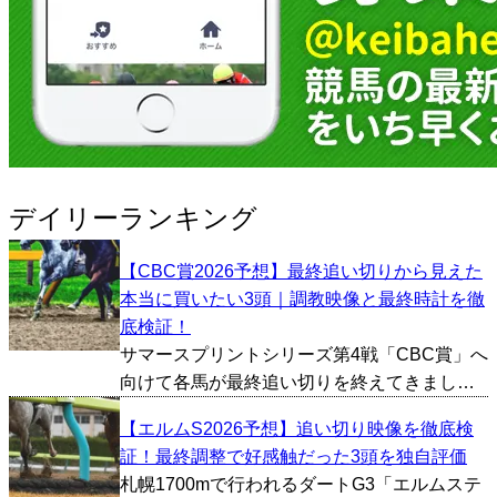
デイリーランキング
【CBC賞2026予想】最終追い切りから見えた
本当に買いたい3頭｜調教映像と最終時計を徹
底検証！
サマースプリントシリーズ第4戦「CBC賞」へ
向けて各馬が最終追い切りを終えてきまし
た。今回は追い切り映像やタイム、1週前の内
【エルムS2026予想】追い切り映像を徹底検
容などから総合的に好調馬を判断し、とくに
証！最終調整で好感触だった3頭を独自評価
評価が高かった馬を3頭ピックアップしまし
札幌1700mで行われるダートG3「エルムステ
た。 レイピア（...