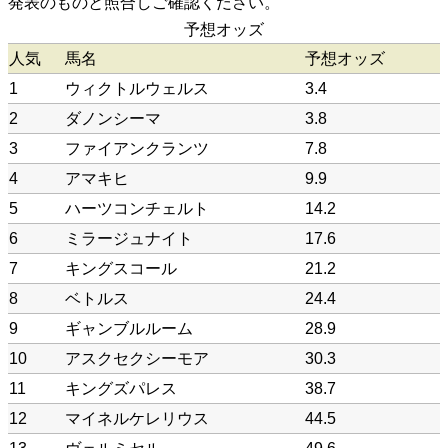
発表のものと照合しご確認ください。
予想オッズ
人気
馬名
予想オッズ
1
ウィクトルウェルス
3.4
2
ダノンシーマ
3.8
3
ファイアンクランツ
7.8
4
アマキヒ
9.9
5
ハーツコンチェルト
14.2
6
ミラージュナイト
17.6
7
キングスコール
21.2
8
ベトルス
24.4
9
ギャンブルルーム
28.9
10
アスクセクシーモア
30.3
11
キングズパレス
38.7
12
マイネルケレリウス
44.5