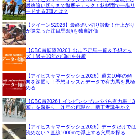
最終追い切りまで徹底チェック！状態面で一歩リ
ードする3頭とは？
【クイーンS2026】最終追い切り診断！仕上がり
が際立った注目馬3頭を独自評価
【CBC賞展望2026】出走予定馬一覧＆予想オッ
ズ｜過去10年の傾向を分析
【アイビスサマーダッシュ2026】過去10年の傾
向を深掘り！予想オッズとデータで有力馬を見極
める
【CBC賞2026】インビンシブルパパら有力馬「3
頭」を深掘り！昨年の再現か、新王者誕生か？
【アイビスサマーダッシュ2026】データだけでは
読めない？直線1000mで浮上する穴馬を探る