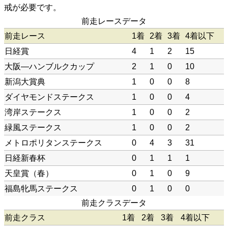
戒が必要です。
前走レースデータ
前走レース
1着
2着
3着
4着以下
日経賞
4
1
2
15
大阪―ハンブルクカップ
2
1
0
10
新潟大賞典
1
0
0
8
ダイヤモンドステークス
1
0
0
4
湾岸ステークス
1
0
0
2
緑風ステークス
1
0
0
2
メトロポリタンステークス
0
4
3
31
日経新春杯
0
1
1
1
天皇賞（春）
0
1
0
9
福島牝馬ステークス
0
1
0
0
前走クラスデータ
前走クラス
1着
2着
3着
4着以下