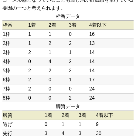
要因の一つと考えられます。
枠番データ
枠番
1着
2着
3着
4着以下
1枠
1
1
0
16
2枠
1
2
2
13
3枠
2
1
1
14
4枠
0
4
2
14
5枠
2
2
2
14
6枠
2
0
1
17
7枠
2
0
0
24
8枠
0
0
2
24
脚質データ
脚質
1着
2着
3着
4着以下
逃げ
0
1
1
9
先行
3
4
3
30