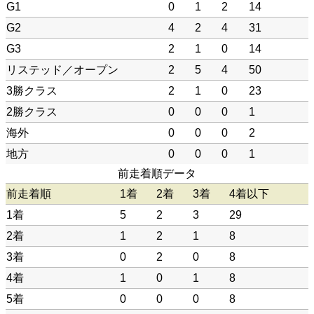
G1
0
1
2
14
G2
4
2
4
31
G3
2
1
0
14
リステッド／オープン
2
5
4
50
3勝クラス
2
1
0
23
2勝クラス
0
0
0
1
海外
0
0
0
2
地方
0
0
0
1
前走着順データ
前走着順
1着
2着
3着
4着以下
1着
5
2
3
29
2着
1
2
1
8
3着
0
2
0
8
4着
1
0
1
8
5着
0
0
0
8