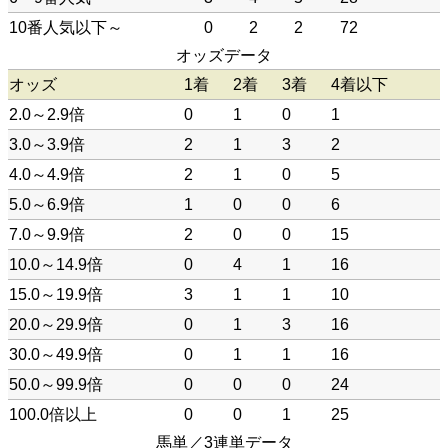
10番人気以下～
0
2
2
72
オッズデータ
オッズ
1着
2着
3着
4着以下
2.0～2.9倍
0
1
0
1
3.0～3.9倍
2
1
3
2
4.0～4.9倍
2
1
0
5
5.0～6.9倍
1
0
0
6
7.0～9.9倍
2
0
0
15
10.0～14.9倍
0
4
1
16
15.0～19.9倍
3
1
1
10
20.0～29.9倍
0
1
3
16
30.0～49.9倍
0
1
1
16
50.0～99.9倍
0
0
0
24
100.0倍以上
0
0
1
25
馬単／3連単データ