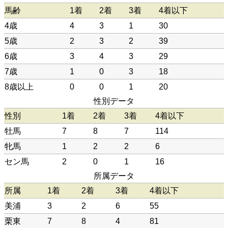
馬齢
1着
2着
3着
4着以下
4歳
4
3
1
30
5歳
2
3
2
39
6歳
3
4
3
29
7歳
1
0
3
18
8歳以上
0
0
1
20
性別データ
性別
1着
2着
3着
4着以下
牡馬
7
8
7
114
牝馬
1
2
2
6
セン馬
2
0
1
16
所属データ
所属
1着
2着
3着
4着以下
美浦
3
2
6
55
栗東
7
8
4
81