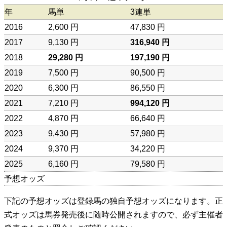
年
馬単
3連単
2016
2,600 円
47,830 円
2017
9,130 円
316,940 円
2018
29,280 円
197,190 円
2019
7,500 円
90,500 円
2020
6,300 円
86,550 円
2021
7,210 円
994,120 円
2022
4,870 円
66,640 円
2023
9,430 円
57,980 円
2024
9,370 円
34,220 円
2025
6,160 円
79,580 円
予想オッズ
下記の予想オッズは登録馬の独自予想オッズになります。正
式オッズは馬券発売後に随時公開されますので、必ず主催者