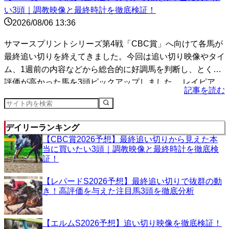
い3頭｜調教映像と最終時計を徹底検証！
2026/08/06 13:36
サマースプリントシリーズ第4戦「CBC賞」へ向けて各馬が
最終追い切りを終えてきました。今回は追い切り映像やタイ
ム、1週前の内容などから総合的に好調馬を判断し、とくに
評価が高かった馬を3頭ピックアップしました。 レイピア
記事を読む
（...
デイリーランキング
【CBC賞2026予想】最終追い切りから見えた本
当に買いたい3頭｜調教映像と最終時計を徹底検
証！
【レパードS2026予想】最終追い切りで抜群の動
き！高評価を与えた注目馬3頭を徹底分析
【エルムS2026予想】追い切り映像を徹底検証！