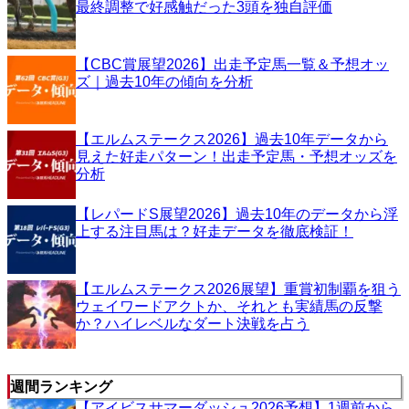
最終調整で好感触だった3頭を独自評価
【CBC賞展望2026】出走予定馬一覧＆予想オッ
ズ｜過去10年の傾向を分析
【エルムステークス2026】過去10年データから
見えた好走パターン！出走予定馬・予想オッズを
分析
【レパードS展望2026】過去10年のデータから浮
上する注目馬は？好走データを徹底検証！
【エルムステークス2026展望】重賞初制覇を狙う
ウェイワードアクトか、それとも実績馬の反撃
か？ハイレベルなダート決戦を占う
週間ランキング
【アイビスサマーダッシュ2026予想】1週前から