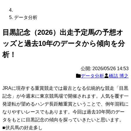
データ分析
目黒記念（2026）出走予定馬の予想オ
ッズと過去10年のデータから傾向を分
析！
公開: 2026/05/26 14:53
データ分析
橋詰 博之
JRAに現存する重賞競走では最古となる伝統的な競走「目黒
記念」が今週末に東京競馬場で開催されます。人気を覆す一
発逆転が望めるハンデ長距離重賞ということで、例年混戦に
なりやすいレースでもあります。今回は過去10年間のデー
タをもとに目黒記念の傾向を探っていきたいと思います。
■伏兵馬の好走多し