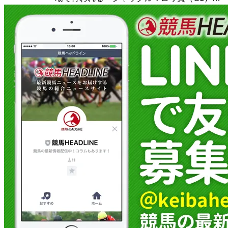
の馬券を国内で発売すると発表した。 欧州屈
指のマイルG1として知られる一戦で、日本か
らはシックスペンス（美浦・田中博康厩舎）
とシュト...