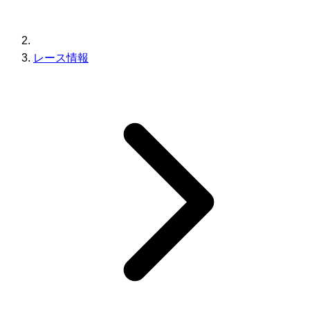
レース情報