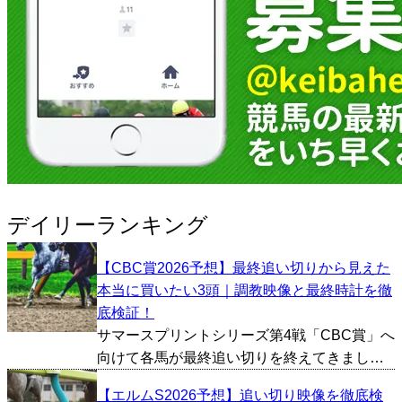
デイリーランキング
【CBC賞2026予想】最終追い切りから見えた
本当に買いたい3頭｜調教映像と最終時計を徹
底検証！
サマースプリントシリーズ第4戦「CBC賞」へ
向けて各馬が最終追い切りを終えてきまし
た。今回は追い切り映像やタイム、1週前の内
【エルムS2026予想】追い切り映像を徹底検