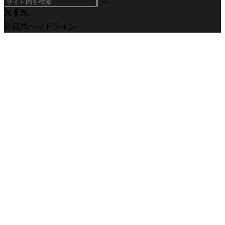
© 競馬ヘッドライン