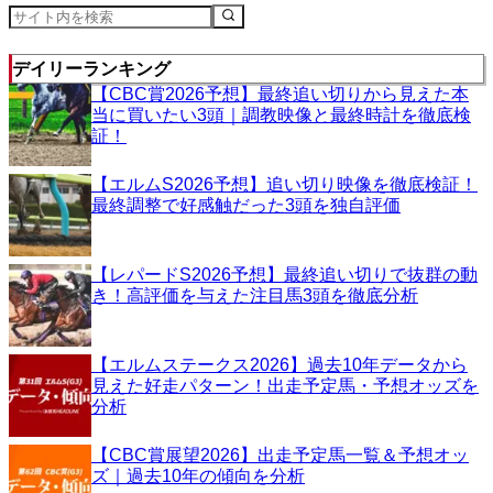
デイリーランキング
【CBC賞2026予想】最終追い切りから見えた本
当に買いたい3頭｜調教映像と最終時計を徹底検
証！
【エルムS2026予想】追い切り映像を徹底検証！
最終調整で好感触だった3頭を独自評価
【レパードS2026予想】最終追い切りで抜群の動
き！高評価を与えた注目馬3頭を徹底分析
【エルムステークス2026】過去10年データから
見えた好走パターン！出走予定馬・予想オッズを
分析
【CBC賞展望2026】出走予定馬一覧＆予想オッ
ズ｜過去10年の傾向を分析