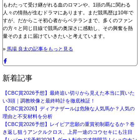
もわたって受け継がれる血のロマンや、1頭の馬に関わる
人々の情熱が生むドラマにあります。まだ競馬歴は10年で
すが、だからこそ初心者からベテランまで、多くのファン
の方々と同じ目線で競馬の奥深さに感動し、その興奮を熱
量そのままに届けていきたいと考えています。
»
馬場 良太の記事をもっと見る
新着記事
【CBC賞2026予想】最終追い切りから見えた本当に買いた
い3頭｜調教映像と最終時計を徹底検証！
【CBC賞2026】ディアナザールは危険な人気馬か？人気の
理由と不安材料を分析
【CBC賞2026予想】レイピア悲願の重賞初制覇なるか？巻
き返し狙うアンクルクロス、上昇一途のコウセキにも注目
【レパードS予想2026】ダート転向で才能開花！ショウナン