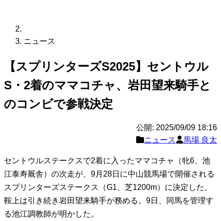
ニュース
【スプリンターズS2025】セントウル
S・2着のママコチャ、岩田望来騎手と
のコンビで参戦決定
公開: 2025/09/09 18:16
ニュース
馬場 良太
セントウルステークスで2着に入ったママコチャ（牝6、池
江泰寿厩舎）の次走が、9月28日に中山競馬場で開催される
スプリンターズステークス（G1、芝1200m）に決定した。
鞍上は引き続き岩田望来騎手が務める。9日、同馬を管理す
る池江調教師が明かした。