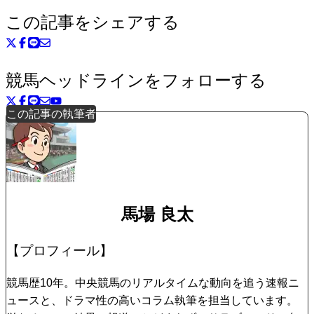
この記事をシェアする
競馬ヘッドラインをフォローする
この記事の執筆者
馬場 良太
【プロフィール】
競馬歴10年。中央競馬のリアルタイムな動向を追う速報ニ
ュースと、ドラマ性の高いコラム執筆を担当しています。