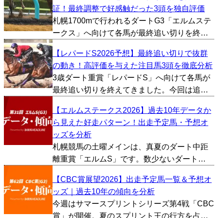
容などから総合的に好調馬を判断し、とくに
証！最終調整で好感触だった3頭を独自評価
評価が高かった馬を3頭ピックアップしまし
札幌1700mで行われるダートG3「エルムステ
た。 レイピア（...
ークス」へ向けて各馬が最終追い切りを終え
てきました。今回は追い切り映像やタイム、1
【レパードS2026予想】最終追い切りで抜群
週前の内容などから総合的に好調馬を判断
の動き！高評価を与えた注目馬3頭を徹底分析
し、とくに評価が高かった馬を3頭ピックアッ
3歳ダート重賞「レパードS」へ向けて各馬が
プしました。...
最終追い切りを終えてきました。今回は追い
切り映像やタイム、1週前の内容などから総合
【エルムステークス2026】過去10年データか
的に好調馬を判断し、とくに評価が高かった
ら見えた好走パターン！出走予定馬・予想オ
馬を3頭ピックアップしました。 メルカント
ッズを分析
ゥール（牡3、...
札幌競馬の土曜メインは、真夏のダート中距
離重賞「エルムS」です。数少ないダート
1700mという距離で行われる重賞ということ
【CBC賞展望2026】出走予定馬一覧＆予想オ
もあり、コース適性や、距離適性を絡めた予
ッズ｜過去10年の傾向を分析
想をする必要がありそうです。ということで
今週はサマースプリントシリーズ第4戦「CBC
今回は過去10年間...
賞」が開催。夏のスプリント王の行方を占う