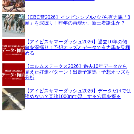
【CBC賞2026】インビンシブルパパら有力馬「3
頭」を深掘り！昨年の再現か、新王者誕生か？
【アイビスサマーダッシュ2026】過去10年の傾
向を深掘り！予想オッズとデータで有力馬を見極
める
【エルムステークス2026】過去10年データから
見えた好走パターン！出走予定馬・予想オッズを
分析
【アイビスサマーダッシュ2026】データだけでは
読めない？直線1000mで浮上する穴馬を探る