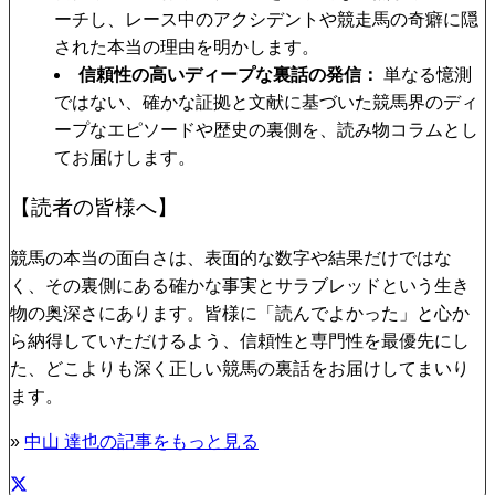
ーチし、レース中のアクシデントや競走馬の奇癖に隠
された本当の理由を明かします。
信頼性の高いディープな裏話の発信
単なる憶測
ではない、確かな証拠と文献に基づいた競馬界のディ
ープなエピソードや歴史の裏側を、読み物コラムとし
てお届けします。
【読者の皆様へ】
競馬の本当の面白さは、表面的な数字や結果だけではな
く、その裏側にある確かな事実とサラブレッドという生き
物の奥深さにあります。皆様に「読んでよかった」と心か
ら納得していただけるよう、信頼性と専門性を最優先にし
た、どこよりも深く正しい競馬の裏話をお届けしてまいり
ます。
»
中山 達也の記事をもっと見る