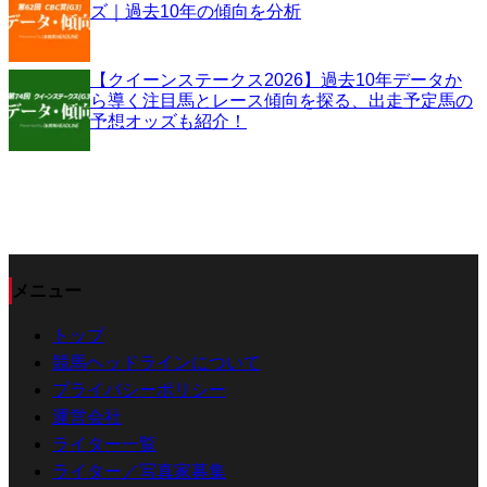
ズ｜過去10年の傾向を分析
【クイーンステークス2026】過去10年データか
ら導く注目馬とレース傾向を探る、出走予定馬の
予想オッズも紹介！
メニュー
トップ
競馬ヘッドラインについて
プライバシーポリシー
運営会社
ライター一覧
ライター／写真家募集