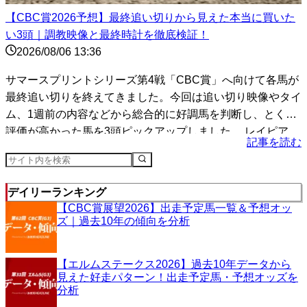
【CBC賞2026予想】最終追い切りから見えた本当に買いた
い3頭｜調教映像と最終時計を徹底検証！
2026/08/06 13:36
サマースプリントシリーズ第4戦「CBC賞」へ向けて各馬が
最終追い切りを終えてきました。今回は追い切り映像やタイ
ム、1週前の内容などから総合的に好調馬を判断し、とくに
評価が高かった馬を3頭ピックアップしました。 レイピア
記事を読む
（...
デイリーランキング
【CBC賞展望2026】出走予定馬一覧＆予想オッ
ズ｜過去10年の傾向を分析
【エルムステークス2026】過去10年データから
見えた好走パターン！出走予定馬・予想オッズを
分析