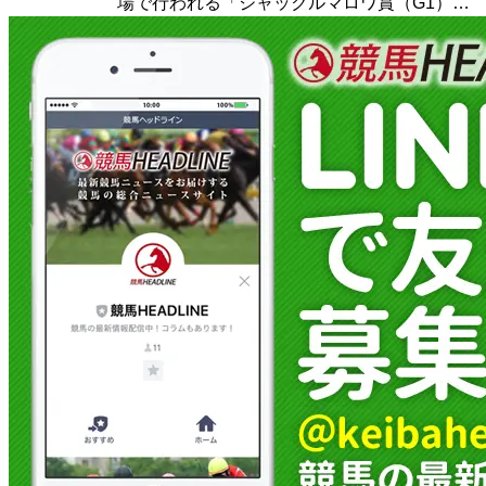
場で行われる「ジャックルマロワ賞（G1）」
の馬券を国内で発売すると発表した。 欧州屈
指のマイルG1として知られる一戦で、日本か
らはシックスペンス（美浦・田中博康厩舎）
とシュト...