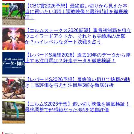
【CBC賞2026予想】最終追い切りから見えた本
当に買いたい3頭｜調教映像と最終時計を徹底検
証！
【エルムステークス2026展望】重賞初制覇を狙う
ウェイワードアクトか、それとも実績馬の反撃
か？ハイレベルなダート決戦を占う
【レパードS展望2026】過去10年のデータから浮
上する注目馬は？好走データを徹底検証！
【レパードS2026予想】最終追い切りで抜群の動
き！高評価を与えた注目馬3頭を徹底分析
【エルムS2026予想】追い切り映像を徹底検証！
最終調整で好感触だった3頭を独自評価