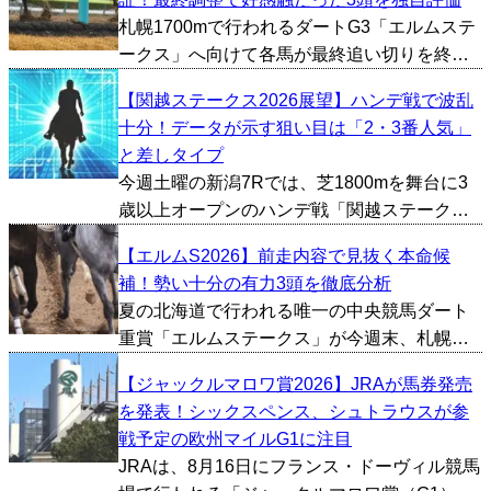
馬を3頭ピックアップしました。 メルカント
札幌1700mで行われるダートG3「エルムステ
ゥール（牡3、...
ークス」へ向けて各馬が最終追い切りを終え
てきました。今回は追い切り映像やタイム、1
【関越ステークス2026展望】ハンデ戦で波乱
週前の内容などから総合的に好調馬を判断
十分！データが示す狙い目は「2・3番人気」
し、とくに評価が高かった馬を3頭ピックアッ
と差しタイプ
プしました。...
今週土曜の新潟7Rでは、芝1800mを舞台に3
歳以上オープンのハンデ戦「関越ステーク
ス」が行われる。 サマーシリーズ後半へ向け
【エルムS2026】前走内容で見抜く本命候
た実力馬が顔を揃えた一戦だが、ハンデ戦ら
補！勢い十分の有力3頭を徹底分析
しく実績だけでは勝ち切れないケースも少な
夏の北海道で行われる唯一の中央競馬ダート
くない。過去の...
重賞「エルムステークス」が今週末、札幌競
馬場で開催されます。夏の貴重なダート重要
【ジャックルマロワ賞2026】JRAが馬券発売
ということで例年、重賞実績のある骨っぽい
を発表！シックスペンス、シュトラウスが参
メンバーが揃います。今回は出走予定馬の中
戦予定の欧州マイルG1に注目
でも上位人気となりそ...
JRAは、8月16日にフランス・ドーヴィル競馬