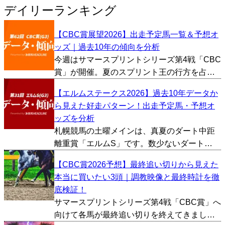
デイリーランキング
【CBC賞展望2026】出走予定馬一覧＆予想オ
ッズ｜過去10年の傾向を分析
今週はサマースプリントシリーズ第4戦「CBC
賞」が開催。夏のスプリント王の行方を占う
上で、見逃せない一戦となります。今回は過
【エルムステークス2026】過去10年データか
去10年間のデータをもとにCBC賞の傾向を探
ら見えた好走パターン！出走予定馬・予想オ
っていきたいと思います。 ■上位人気が不
ッズを分析
振、穴馬の選...
札幌競馬の土曜メインは、真夏のダート中距
離重賞「エルムS」です。数少ないダート
1700mという距離で行われる重賞ということ
【CBC賞2026予想】最終追い切りから見えた
もあり、コース適性や、距離適性を絡めた予
本当に買いたい3頭｜調教映像と最終時計を徹
想をする必要がありそうです。ということで
底検証！
今回は過去10年間...
サマースプリントシリーズ第4戦「CBC賞」へ
向けて各馬が最終追い切りを終えてきまし