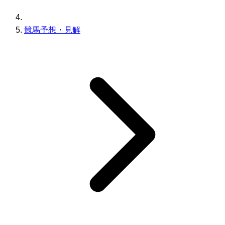
競馬予想・見解