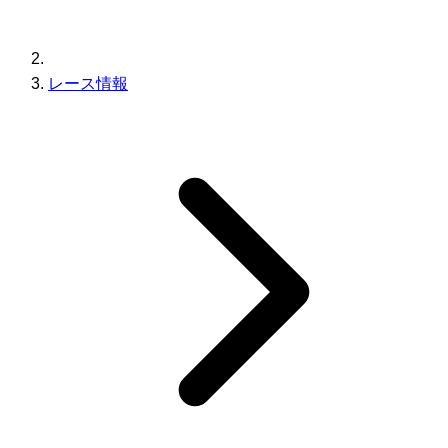
レース情報