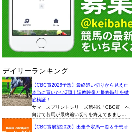
デイリーランキング
【CBC賞2026予想】最終追い切りから見えた
本当に買いたい3頭｜調教映像と最終時計を徹
底検証！
サマースプリントシリーズ第4戦「CBC賞」へ
向けて各馬が最終追い切りを終えてきまし
た。今回は追い切り映像やタイム、1週前の内
【CBC賞展望2026】出走予定馬一覧＆予想オ
容などから総合的に好調馬を判断し、とくに