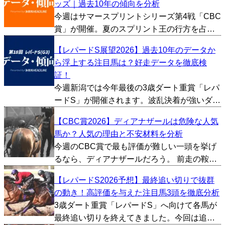
ッズ｜過去10年の傾向を分析
評価が高かった馬を3頭ピックアップしまし
今週はサマースプリントシリーズ第4戦「CBC
た。 レイピア（...
賞」が開催。夏のスプリント王の行方を占う
上で、見逃せない一戦となります。今回は過
【レパードS展望2026】過去10年のデータか
去10年間のデータをもとにCBC賞の傾向を探
ら浮上する注目馬は？好走データを徹底検
っていきたいと思います。 ■上位人気が不
証！
振、穴馬の選...
今週新潟では今年最後の3歳ダート重賞「レパ
ードS」が開催されます。波乱決着が強いダー
ト重賞で、夏競馬らしい難易度の高い一戦で
【CBC賞2026】ディアナザールは危険な人気
す。今回は過去10年間のデータをもとにレパ
馬か？人気の理由と不安材料を分析
ードSの傾向を探っていきたいと思います。 ■
今週のCBC賞で最も評価が難しい一頭を挙げ
上位人気の...
るなら、ディアナザールだろう。 前走の鞍馬
Sでは、初の芝1200m戦ながら3着を確保。し
【レパードS2026予想】最終追い切りで抜群
かも勝ち時計1分6秒4という京都芝1200mのコ
の動き！高評価を与えた注目馬3頭を徹底分析
ースレコード決着に対応したもので、勝ち馬
3歳ダート重賞「レパードS」へ向けて各馬が
フ...
最終追い切りを終えてきました。今回は追い