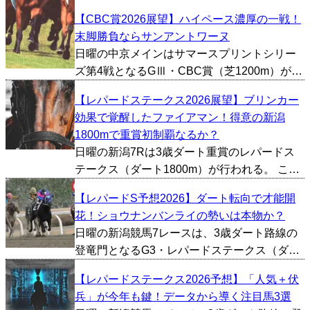
切り映像やタイム、1週前の内容などから総合
【CBC賞2026展望】ハイペース濃厚の一戦！
的に好調馬を判断し、とくに評価が高かった
末脚勝負ならサンアントワーヌ
馬を3頭ピックアップしました。 メルカント
日曜の中京メインはサマースプリントシリー
ゥール（牡3、...
ズ第4戦となるGⅢ・CBC賞（芝1200m）が行
われる。 過去のCBC賞は前へ行く馬が強いレ
【レパードステークス2026展望】ブリンカー
ースとして知られている。過去10年を振り返
効果で覚醒したファイアマン！得意の新潟
ると、逃げ馬が馬券圏内に入ったケースは9
1800mで重賞初制覇なるか？
回。中...
日曜の新潟7Rは3歳ダート重賞のレパードス
テークス（ダート1800m）が行われる。 この
レースはダート界の登竜門として知られてお
【レパードS予想2026】ダート転向で才能開
り、2年前には後にダート戦線の主役へと成長
花！ショウナンバンライの勢いは本物か？
したミッキーファイトが勝利を飾った。今年
日曜の新潟競馬7レースは、3歳ダート路線の
は12頭立...
登竜門となるG3・レパードステークス（ダー
ト1800m）が行われる。 例年のレパードステ
【レパードステークス2026予想】「人気＋伏
ークスは、秋のダート重賞やJpn1戦線へ向か
兵」が今年も鍵！データから導く注目馬3選
う素質馬が集結する一戦だ。ここを勝った馬