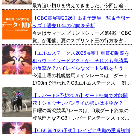
今回は過去10年間...
最終追い切りを終えてきました。今回は追い
切り映像やタイム、1週前の内容などから総合
【CBC賞展望2026】出走予定馬一覧＆予想オ
的に好調馬を判断し、とくに評価が高かった
ッズ｜過去10年の傾向を分析
馬を3頭ピックアップしました。 メルカント
今週はサマースプリントシリーズ第4戦「CBC
ゥール（牡3、...
賞」が開催。夏のスプリント王の行方を占う
上で、見逃せない一戦となります。今回は過
【エルムステークス2026展望】重賞初制覇を
去10年間のデータをもとにCBC賞の傾向を探
狙うウェイワードアクトか、それとも実績馬
っていきたいと思います。 ■上位人気が不
の反撃か？ハイレベルなダート決戦を占う
振、穴馬の選...
今週土曜の札幌競馬メインレースは、ダート
1700mで行われるG3エルムステークス。 例年
も秋のダート重賞戦線を占う重要な一戦だ
【レパードS予想2026】ダート転向で才能開
が、今年は近年の中でも屈指といえるほどメ
花！ショウナンバンライの勢いは本物か？
ンバーが充実。勢い十分の上がり馬と実績馬
日曜の新潟競馬7レースは、3歳ダート路線の
が真正面から激...
登竜門となるG3・レパードステークス（ダー
ト1800m）が行われる。 例年のレパードステ
【CBC賞2026予想】レイピア悲願の重賞初制
ークスは、秋のダート重賞やJpn1戦線へ向か