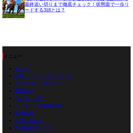
最終追い切りまで徹底チェック！状態面で一歩リ
ードする3頭とは？
メニュー
トップ
競馬ヘッドラインについて
プライバシーポリシー
運営会社
ライター一覧
ライター／写真家募集
利用規約
お問い合わせ
広告掲載はコチラ