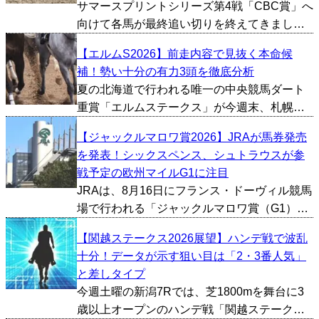
サマースプリントシリーズ第4戦「CBC賞」へ
向けて各馬が最終追い切りを終えてきまし
た。今回は追い切り映像やタイム、1週前の内
【エルムS2026】前走内容で見抜く本命候
容などから総合的に好調馬を判断し、とくに
補！勢い十分の有力3頭を徹底分析
評価が高かった馬を3頭ピックアップしまし
夏の北海道で行われる唯一の中央競馬ダート
た。 レイピア（...
重賞「エルムステークス」が今週末、札幌競
馬場で開催されます。夏の貴重なダート重要
【ジャックルマロワ賞2026】JRAが馬券発売
ということで例年、重賞実績のある骨っぽい
を発表！シックスペンス、シュトラウスが参
メンバーが揃います。今回は出走予定馬の中
戦予定の欧州マイルG1に注目
でも上位人気となりそ...
JRAは、8月16日にフランス・ドーヴィル競馬
場で行われる「ジャックルマロワ賞（G1）」
の馬券を国内で発売すると発表した。 欧州屈
【関越ステークス2026展望】ハンデ戦で波乱
指のマイルG1として知られる一戦で、日本か
十分！データが示す狙い目は「2・3番人気」
らはシックスペンス（美浦・田中博康厩舎）
と差しタイプ
とシュト...
今週土曜の新潟7Rでは、芝1800mを舞台に3
歳以上オープンのハンデ戦「関越ステーク