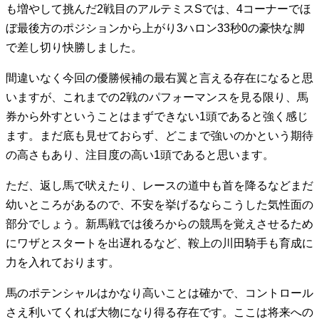
も増やして挑んだ2戦目のアルテミスSでは、4コーナーでほ
ぼ最後方のポジションから上がり3ハロン33秒0の豪快な脚
で差し切り快勝しました。
間違いなく今回の優勝候補の最右翼と言える存在になると思
いますが、これまでの2戦のパフォーマンスを見る限り、馬
券から外すということはまずできない1頭であると強く感じ
ます。まだ底も見せておらず、どこまで強いのかという期待
の高さもあり、注目度の高い1頭であると思います。
ただ、返し馬で吠えたり、レースの道中も首を降るなどまだ
幼いところがあるので、不安を挙げるならこうした気性面の
部分でしょう。新馬戦では後ろからの競馬を覚えさせるため
にワザとスタートを出遅れるなど、鞍上の川田騎手も育成に
力を入れております。
馬のポテンシャルはかなり高いことは確かで、コントロール
さえ利いてくれば大物になり得る存在です。ここは将来への