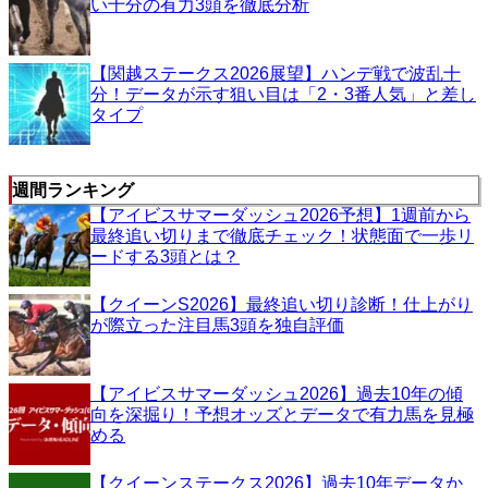
い十分の有力3頭を徹底分析
【関越ステークス2026展望】ハンデ戦で波乱十
分！データが示す狙い目は「2・3番人気」と差し
タイプ
週間ランキング
【アイビスサマーダッシュ2026予想】1週前から
最終追い切りまで徹底チェック！状態面で一歩リ
ードする3頭とは？
【クイーンS2026】最終追い切り診断！仕上がり
が際立った注目馬3頭を独自評価
【アイビスサマーダッシュ2026】過去10年の傾
向を深掘り！予想オッズとデータで有力馬を見極
める
【クイーンステークス2026】過去10年データか