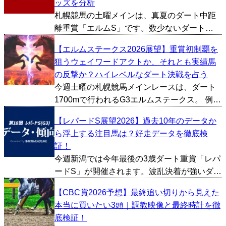
ッズを分析
振、穴馬の選...
札幌競馬の土曜メインは、真夏のダート中距
離重賞「エルムS」です。数少ないダート
1700mという距離で行われる重賞ということ
【エルムステークス2026展望】重賞初制覇を
もあり、コース適性や、距離適性を絡めた予
狙うウェイワードアクトか、それとも実績馬
想をする必要がありそうです。ということで
の反撃か？ハイレベルなダート決戦を占う
今回は過去10年間...
今週土曜の札幌競馬メインレースは、ダート
1700mで行われるG3エルムステークス。 例年
も秋のダート重賞戦線を占う重要な一戦だ
【レパードS展望2026】過去10年のデータか
が、今年は近年の中でも屈指といえるほどメ
ら浮上する注目馬は？好走データを徹底検
ンバーが充実。勢い十分の上がり馬と実績馬
証！
が真正面から激...
今週新潟では今年最後の3歳ダート重賞「レパ
ードS」が開催されます。波乱決着が強いダー
ト重賞で、夏競馬らしい難易度の高い一戦で
【CBC賞2026予想】最終追い切りから見えた
す。今回は過去10年間のデータをもとにレパ
本当に買いたい3頭｜調教映像と最終時計を徹
ードSの傾向を探っていきたいと思います。 ■
底検証！
上位人気の...