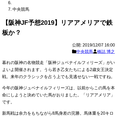
中央競馬
【阪神JF予想2019】リアアメリアで鉄
板か？
公開: 2019/12/07 16:00
中央競馬
橋詰 博之
暮れの阪神の名物競走「阪神ジュベナイルフィリーズ」がい
よいよ開催されます。うら若き乙女たちによる2歳女王決定
戦。来年のクラシックを占う上でも見逃せない一戦ですね。
今年の阪神ジュベナイルフィリーズは、以前からこの馬を本
命にしようと決めていた馬がおりました。「リアアメリア」
です。
新馬戦は余力をもちながら8馬身差の完勝。馬体重を20キロ