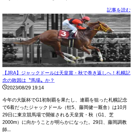
記事を読む
【JRA】ジャックドールは天皇賞・秋で巻き返しへ！札幌記
念の敗因は〝馬場〟か？
2023/08/29 19:14
今年の大阪杯でG1初制覇を果たし、連覇を狙った札幌記念
で6着だったジャックドール（牡5、藤岡健一厩舎）は10月
29日に東京競馬場で開催される天皇賞・秋（G1、芝
2000m）に向かうことが明らかになった。29日、藤岡調教
師...