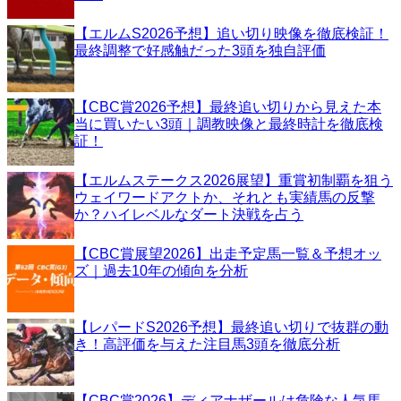
【エルムS2026予想】追い切り映像を徹底検証！
最終調整で好感触だった3頭を独自評価
【CBC賞2026予想】最終追い切りから見えた本
当に買いたい3頭｜調教映像と最終時計を徹底検
証！
【エルムステークス2026展望】重賞初制覇を狙う
ウェイワードアクトか、それとも実績馬の反撃
か？ハイレベルなダート決戦を占う
【CBC賞展望2026】出走予定馬一覧＆予想オッ
ズ｜過去10年の傾向を分析
【レパードS2026予想】最終追い切りで抜群の動
き！高評価を与えた注目馬3頭を徹底分析
【CBC賞2026】ディアナザールは危険な人気馬