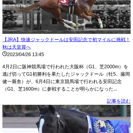
【JRA】快速ジャックドールは安田記念で初マイルに挑戦！
秋は天皇賞へ
2023/04/26 13:45
4月2日に阪神競馬場で行われた大阪杯（G1、芝2000m）を
逃げ切ってG1初勝利を果たしたジャックドール（牡5、藤岡
健一厩舎）が、6月4日に東京競馬場で行われる安田記念
（G1、芝1600m）に参戦することが明らかになった...
記事を読む