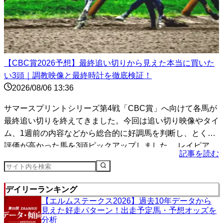
【CBC賞2026予想】最終追い切りから見えた本当に買いた
い3頭｜調教映像と最終時計を徹底検証！
2026/08/06 13:36
サマースプリントシリーズ第4戦「CBC賞」へ向けて各馬が
最終追い切りを終えてきました。今回は追い切り映像やタイ
ム、1週前の内容などから総合的に好調馬を判断し、とくに
評価が高かった馬を3頭ピックアップしました。 レイピア
記事を読む
（...
デイリーランキング
【エルムステークス2026】過去10年データから
見えた好走パターン！出走予定馬・予想オッズを
分析