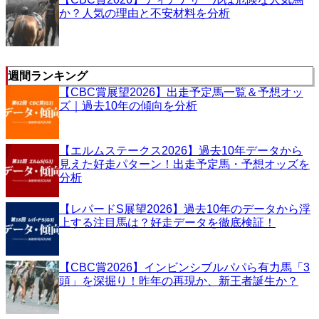
か？人気の理由と不安材料を分析
週間ランキング
【CBC賞展望2026】出走予定馬一覧＆予想オッ
ズ｜過去10年の傾向を分析
【エルムステークス2026】過去10年データから
見えた好走パターン！出走予定馬・予想オッズを
分析
【レパードS展望2026】過去10年のデータから浮
上する注目馬は？好走データを徹底検証！
【CBC賞2026】インビンシブルパパら有力馬「3
頭」を深掘り！昨年の再現か、新王者誕生か？