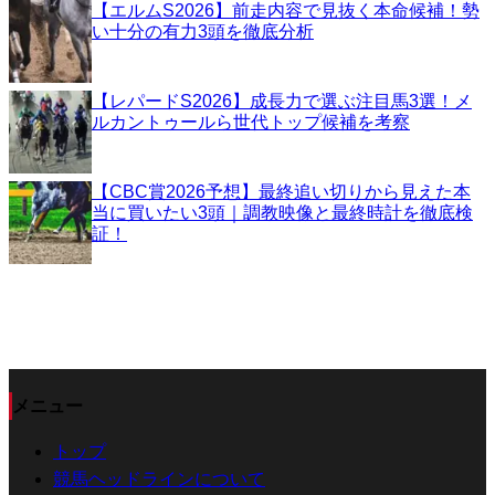
【エルムS2026】前走内容で見抜く本命候補！勢
い十分の有力3頭を徹底分析
【レパードS2026】成長力で選ぶ注目馬3選！メ
ルカントゥールら世代トップ候補を考察
【CBC賞2026予想】最終追い切りから見えた本
当に買いたい3頭｜調教映像と最終時計を徹底検
証！
メニュー
トップ
競馬ヘッドラインについて