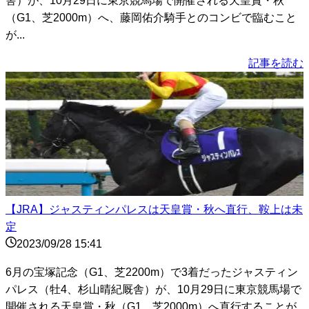
舎）が、10月29日に東京競馬場で開催される天皇賞・秋
（G1、芝2000m）へ、藤岡佑介騎手とのコンビで臨むこと
が...
記事を読む
【JRA】ジャスティンパレスは天皇賞・秋へ直行、鞍上は未
定
2023/09/28 15:41
6月の宝塚記念（G1、芝2200m）で3着だったジャスティン
パレス（牡4、杉山晴紀厩舎）が、10月29日に東京競馬場で
開催される天皇賞・秋（G1、芝2000m）へ直行することが