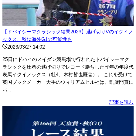
【ドバイシーマクラシック結果2023】逃げ切りVのイクイノ
ックス、秋は海外G1の可能性も
2023/03/27 14:02
25日にドバイのメイダン競馬場で行われたドバイシーマク
ラシックを圧巻の逃げ切りでレコード勝ちした昨年の年度代
表馬イクイノックス（牡4、木村哲也厩舎）。 これを受けて
英国ブックメーカー大手のウィリアムヒル社は、凱旋門賞に
お...
記事を読む