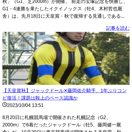
秋」（G1、芝2000m）が開催。 前走の宝塚記念を快勝し、
G1・4連勝を果たしたイクイノックス（牡4、木村哲也厩
舎）は、先月18日に天皇賞・秋で復帰する見通しである...
記事を読む
【天皇賞秋】ジャックドール✕藤岡佑介騎手、1年ぶりコン
ビ復活！課題は鞍上のペース認識か
2023/10/04 13:51
8月20日に札幌競馬場で開催された札幌記念（G2、
2000m）で6着だったジャックドール（牡5、藤岡健一厩