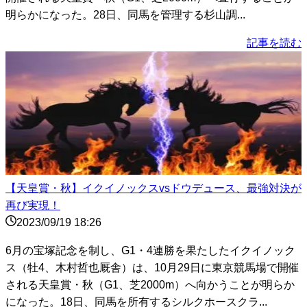
明らかになった。28日、同馬を管理する杉山調...
記事を読む
【天皇賞・秋】イクイノックスvsドウデュース、最強対決が
再び実現！
2023/09/19 18:26
6月の宝塚記念を制し、G1・4連勝を果たしたイクイノック
ス（牡4、木村哲也厩舎）は、10月29日に東京競馬場で開催
される天皇賞・秋（G1、芝2000m）へ向かうことが明らか
になった。18日、同馬を所有するシルクホースクラ...