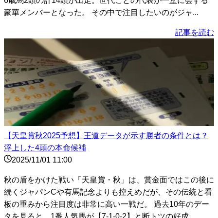
6歳馬2頭の計14頭が出走。世代ごとの代表が一堂に会する
豪華メンバーとなった。 その中で注目したいのがジャ...
記事を読む
【天皇賞秋2025予想】王道データが示す勝者の条件とは？
浮上した4頭の本命候補
2025/11/01 11:00
秋の盾をかけた戦い「天皇賞・秋」は、賞金面ではこの後に
続くジャパンCや有馬記念よりも控えめだが、その伝統と看
板の重みから注目度は非常に高い一戦だ。 過去10年のデー
タを見ると、1番人気馬が【7-1-0-2】と断トツの好成...