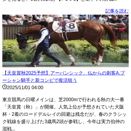
記事を読む
【天皇賞秋2025予想】アーバンシック、仏からの刺客A.プ
ーシャン騎手と新コンビで復活狙う
2025/11/01 04:00
東京競馬の日曜メインは、芝2000mで行われる秋の大一番
「天皇賞（秋）」が開催。人気上位が予想されていた大阪
杯・2着のロードデルレイの回避は残念だが、春のクラシッ
ク戦線を盛り上げた3歳馬2頭が参戦し、今年は実力伯仲の
混戦...