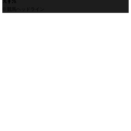
© 競馬ヘッドライン