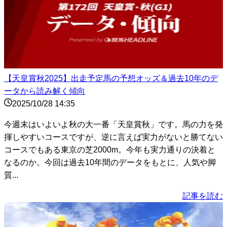
【天皇賞秋2025】出走予定馬の予想オッズ＆過去10年のデ
ータから読み解く傾向
2025/10/28 14:35
今週末はいよいよ秋の大一番「天皇賞秋」です。馬の力を発
揮しやすいコースですが、逆に言えば実力がないと勝てない
コースでもある東京の芝2000m。今年も実力通りの決着と
なるのか。今回は過去10年間のデータをもとに、人気や脚
質...
記事を読む