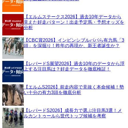
【エルムステークス2026】過去10年データから
見えた好走パターン！出走予定馬・予想オッズを
分析
【CBC賞2026】インビンシブルパパら有力馬「3
頭」を深掘り！昨年の再現か、新王者誕生か？
【レパードS展望2026】過去10年のデータから浮
上する注目馬は？好走データを徹底検証！
【エルムS2026】前走内容で見抜く本命候補！勢
い十分の有力3頭を徹底分析
【レパードS2026】成長力で選ぶ注目馬3選！メ
ルカントゥールら世代トップ候補を考察