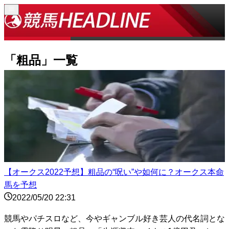
「
粗品
」一覧
【オークス2022予想】粗品の“呪い”や如何に？オークス本命
馬を予想
2022/05/20 22:31
競馬やパチスロなど、今やギャンブル好き芸人の代名詞とな