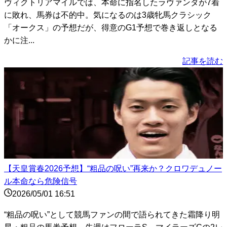
ヴィクトリアマイルでは、本命に指名したラヴァンダが7着
に敗れ、馬券は不的中。気になるのは3歳牝馬クラシック
「オークス」の予想だが、得意のG1予想で巻き返しとなる
かに注...
記事を読む
【天皇賞春2026予想】“粗品の呪い”再来か？クロワデュノー
ル本命なら危険信号
2026/05/01 16:51
“粗品の呪い”として競馬ファンの間で語られてきた霜降り明