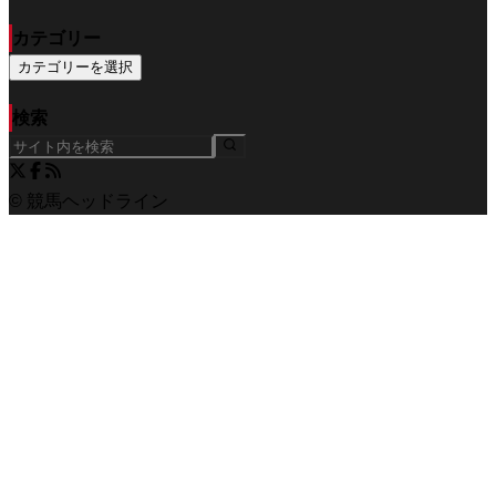
カテゴリー
カテゴリーを選択
検索
© 競馬ヘッドライン