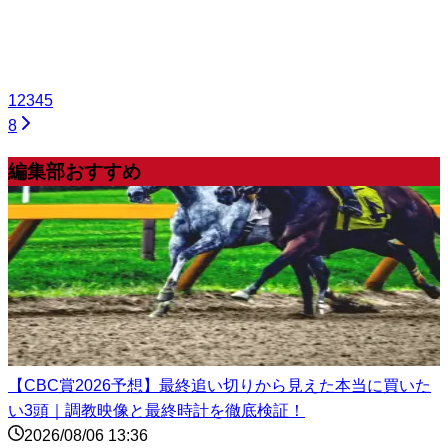
1
2
3
4
5
8
編集部おすすめ
【CBC賞2026予想】最終追い切りから見えた本当に買いた
い3頭｜調教映像と最終時計を徹底検証！
2026/08/06 13:36