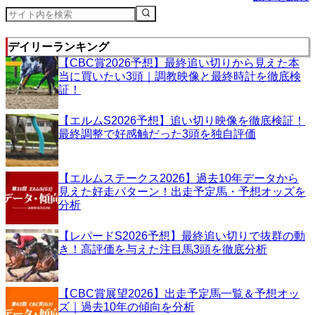
（...
デイリーランキング
【CBC賞2026予想】最終追い切りから見えた本
当に買いたい3頭｜調教映像と最終時計を徹底検
証！
【エルムS2026予想】追い切り映像を徹底検証！
最終調整で好感触だった3頭を独自評価
【エルムステークス2026】過去10年データから
見えた好走パターン！出走予定馬・予想オッズを
分析
【レパードS2026予想】最終追い切りで抜群の動
き！高評価を与えた注目馬3頭を徹底分析
【CBC賞展望2026】出走予定馬一覧＆予想オッ
ズ｜過去10年の傾向を分析