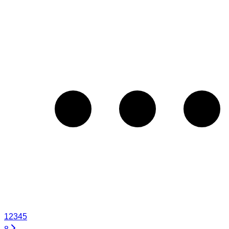
1
2
3
4
5