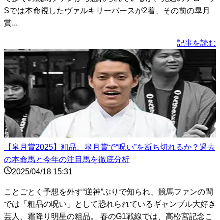
Sでは本命視したヴァルキリーバースが2着、その前の皐月
賞...
記事を読む
【皐月賞2025】粗品、皐月賞で“呪い”を断ち切れるか？過去
の本命馬と今年の注目馬を徹底分析
2025/04/18 15:31
ことごとく予想を外す“逆神”ぶりで知られ、競馬ファンの間
では「粗品の呪い」として恐れられているギャンブル大好き
芸人、霜降り明星の粗品。 春のG1戦線では、高松宮記念こ