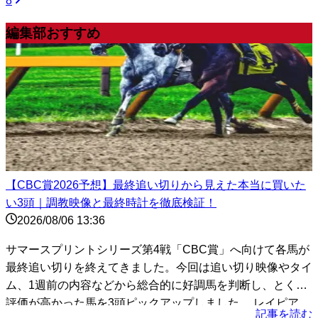
8
編集部おすすめ
【CBC賞2026予想】最終追い切りから見えた本当に買いた
い3頭｜調教映像と最終時計を徹底検証！
2026/08/06 13:36
サマースプリントシリーズ第4戦「CBC賞」へ向けて各馬が
最終追い切りを終えてきました。今回は追い切り映像やタイ
ム、1週前の内容などから総合的に好調馬を判断し、とくに
評価が高かった馬を3頭ピックアップしました。 レイピア
記事を読む