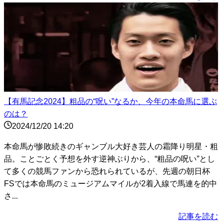
【有馬記念2024】粗品の“呪い”なるか、今年の本命馬に選ぶ
のは？
2024/12/20 14:20
本命馬が惨敗続きのギャンブル大好き芸人の霜降り明星・粗
品。ことごとく予想を外す逆神ぶりから、“粗品の呪い”とし
て多くの競馬ファンから恐れられているが、先週の朝日杯
FSでは本命馬のミュージアムマイルが2着入線で馬連を的中
さ...
記事を読む