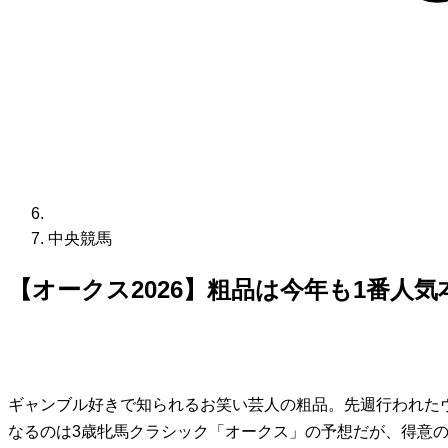
中央競馬
【オークス2026】粗品は今年も1番人
ギャンブル好きで知られるお笑い芸人の粗品。先週行われた
なるのは3歳牝馬クラシック「オークス」の予想だが、得意の