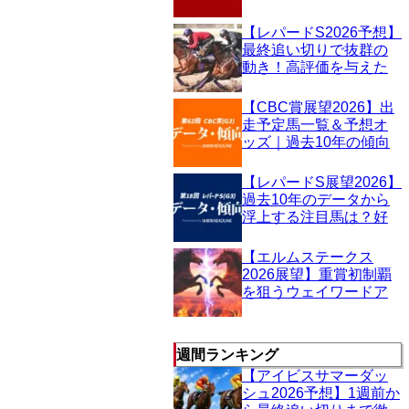
ン！出走予定馬・予想
オッズを分析
【レパードS2026予想】
最終追い切りで抜群の
動き！高評価を与えた
注目馬3頭を徹底分析
【CBC賞展望2026】出
走予定馬一覧＆予想オ
ッズ｜過去10年の傾向
を分析
【レパードS展望2026】
過去10年のデータから
浮上する注目馬は？好
走データを徹底検証！
【エルムステークス
2026展望】重賞初制覇
を狙うウェイワードア
クトか、それとも実績
馬の反撃か？ハイレベ
ルなダート決戦を占う
週間ランキング
【アイビスサマーダッ
シュ2026予想】1週前か