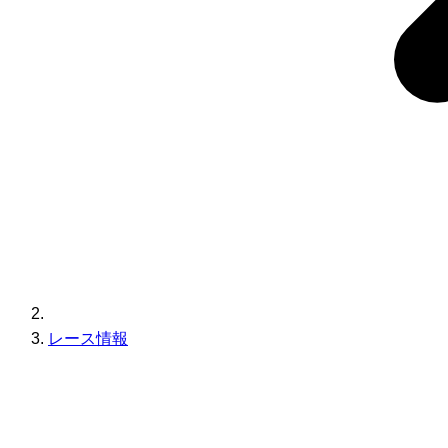
レース情報