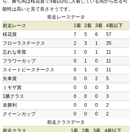
ら、勝ち馬は桜花賞で3着以内に入着している馬から出る可
能性は高いと見て良さそうです。
前走レースデータ
前走レース
1着
2着
3着
4着以下
桜花賞
7
5
6
57
フローラステークス
2
3
1
35
忘れな草賞
1
0
1
11
フラワーカップ
0
1
0
11
スイートピーステークス
0
1
0
11
矢車賞
0
0
2
5
ミモザ賞
0
0
0
3
1勝クラス
0
0
0
3
未勝利
0
0
0
2
クイーンカップ
0
0
0
2
前走クラスデータ
前走クラス
1着
2着
3着
4着以下