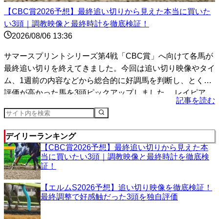
【CBC賞2026予想】最終追い切りから見えた本当に買いた
い3頭｜調教映像と最終時計を徹底検証！
2026/08/06 13:36
サマースプリントシリーズ第4戦「CBC賞」へ向けて各馬が
最終追い切りを終えてきました。今回は追い切り映像やタイ
ム、1週前の内容などから総合的に好調馬を判断し、とくに
評価が高かった馬を3頭ピックアップしました。 レイピア
記事を読む
（...
デイリーランキング
【CBC賞2026予想】最終追い切りから見えた本
当に買いたい3頭｜調教映像と最終時計を徹底検
証！
【エルムS2026予想】追い切り映像を徹底検証！
最終調整で好感触だった3頭を独自評価