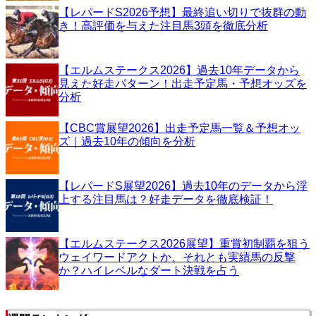
【レパードS2026予想】最終追い切りで抜群の動
き！高評価を与えた注目馬3頭を徹底分析
【エルムステークス2026】過去10年データから
見えた好走パターン！出走予定馬・予想オッズを
分析
【CBC賞展望2026】出走予定馬一覧＆予想オッ
ズ｜過去10年の傾向を分析
【レパードS展望2026】過去10年のデータから浮
上する注目馬は？好走データを徹底検証！
【エルムステークス2026展望】重賞初制覇を狙う
ウェイワードアクトか、それとも実績馬の反撃
か？ハイレベルなダート決戦を占う