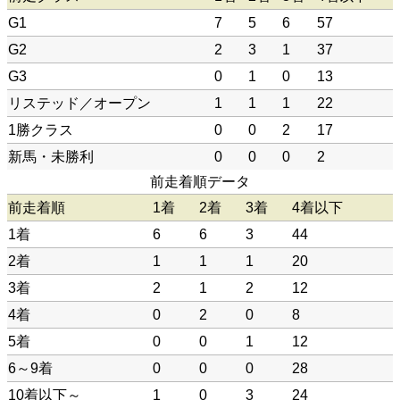
G1
7
5
6
57
G2
2
3
1
37
G3
0
1
0
13
リステッド／オープン
1
1
1
22
1勝クラス
0
0
2
17
新馬・未勝利
0
0
0
2
前走着順データ
前走着順
1着
2着
3着
4着以下
1着
6
6
3
44
2着
1
1
1
20
3着
2
1
2
12
4着
0
2
0
8
5着
0
0
1
12
6～9着
0
0
0
28
10着以下～
1
0
3
24