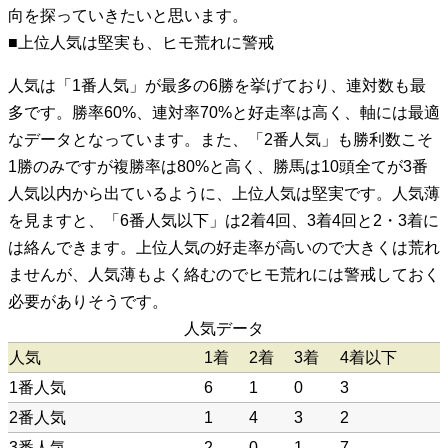
向を探っていきたいと思います。
■上位人気は堅実も、ヒモ荒れに警戒
人気は「1番人気」が最多の6勝を挙げており、連対数も最
多です。勝率60%、連対率70%と好走率は高く、軸には最適
なデータとなっています。また、「2番人気」も勝利数こそ
1勝のみですが複勝率は80%と高く、勝馬は10頭全てが3番
人気以内から出ているように、上位人気は堅実です。人気薄
を見ますと、「6番人気以下」は2着4回、3着4回と2・3着に
は絡んできます。上位人気の好走率が高いので大きくは荒れ
ませんが、人気薄もよく絡むのでヒモ荒れには警戒しておく
必要がありそうです。
人気データ
人気
1着
2着
3着
4着以下
1番人気
6
1
0
3
2番人気
1
4
3
2
3番人気
2
0
1
7