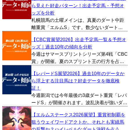
的に好調馬を判断し、とくに評価が高かった
ら見えた好走パターン！出走予定馬・予想オ
馬を3頭ピックアップしました。 メルカント
ッズを分析
ゥール（牡3、...
札幌競馬の土曜メインは、真夏のダート中距
離重賞「エルムS」です。数少ないダート
1700mという距離で行われる重賞ということ
【CBC賞展望2026】出走予定馬一覧＆予想オ
もあり、コース適性や、距離適性を絡めた予
ッズ｜過去10年の傾向を分析
想をする必要がありそうです。ということで
今週はサマースプリントシリーズ第4戦「CBC
今回は過去10年間...
賞」が開催。夏のスプリント王の行方を占う
上で、見逃せない一戦となります。今回は過
【レパードS展望2026】過去10年のデータか
去10年間のデータをもとにCBC賞の傾向を探
ら浮上する注目馬は？好走データを徹底検
っていきたいと思います。 ■上位人気が不
証！
振、穴馬の選...
今週新潟では今年最後の3歳ダート重賞「レパ
ードS」が開催されます。波乱決着が強いダー
ト重賞で、夏競馬らしい難易度の高い一戦で
【エルムステークス2026展望】重賞初制覇を
す。今回は過去10年間のデータをもとにレパ
狙うウェイワードアクトか、それとも実績馬
ードSの傾向を探っていきたいと思います。 ■
の反撃か？ハイレベルなダート決戦を占う