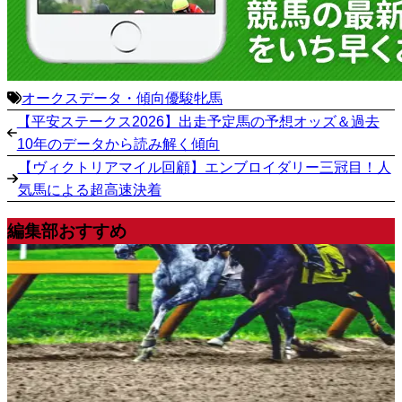
オークス
データ・傾向
優駿牝馬
【平安ステークス2026】出走予定馬の予想オッズ＆過去
10年のデータから読み解く傾向
【ヴィクトリアマイル回顧】エンブロイダリー三冠目！人
気馬による超高速決着
編集部おすすめ