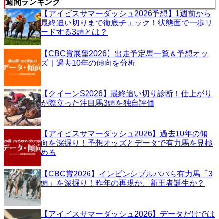
週間ランキング
【アイビスサマーダッシュ2026予想】1週前から
最終追い切りまで徹底チェック！状態面で一歩リ
ードする3頭とは？
【CBC賞展望2026】出走予定馬一覧＆予想オッ
ズ｜過去10年の傾向を分析
【クイーンS2026】最終追い切り診断！仕上がり
が際立った注目馬3頭を独自評価
【アイビスサマーダッシュ2026】過去10年の傾
向を深掘り！予想オッズとデータで有力馬を見極
める
【CBC賞2026】インビンシブルパパら有力馬「3
頭」を深掘り！昨年の再現か、新王者誕生か？
【アイビスサマーダッシュ2026】データだけでは