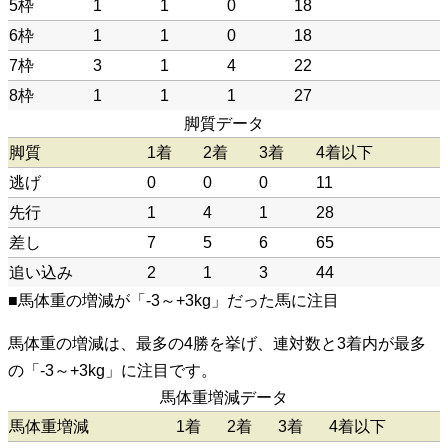
5枠
1
1
0
18
6枠
1
1
0
18
7枠
3
1
4
22
8枠
1
1
1
27
脚質データ
脚質
1着
2着
3着
4着以下
逃げ
0
0
0
11
先行
1
4
1
28
差し
7
5
6
65
追い込み
2
1
3
44
■馬体重の増減が「-3～+3kg」だった馬に注目
馬体重の増減は、最多の4勝を挙げ、連対数と3着内が最多
の「-3～+3kg」に注目です。
馬体重増減データ
馬体重増減
1着
2着
3着
4着以下