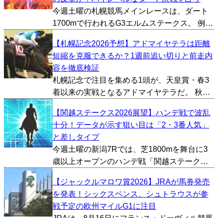
上位人気の...
今週土曜の札幌競馬メインレースは、ダート
1700mで行われるG3エルムステークス。 例年
も秋のダート重賞戦線を占う重要な一戦だ
【札幌記念2026予想】アドマイヤテラは距離
が、今年は近年の中でも屈指といえるほどメ
短縮を克服できるか？1週前追い切りと前走内
ンバーが充実。勢い十分の上がり馬と実績馬
容を徹底検証
が真正面から激...
札幌記念で注目を集める1頭が、天皇賞・春3
着以来の実戦となるアドマイヤテラだ。 秋に
は凱旋門賞への挑戦を予定しており、今回の
【関越ステークス2026展望】ハンデ戦で波乱
札幌記念はその重要な前哨戦。3000m超の長
十分！データが示す狙い目は「2・3番人気」
距離GIで高い能力を示した一方、今回は若葉S
と差しタイプ
以来とな...
今週土曜の新潟7Rでは、芝1800mを舞台に3
歳以上オープンのハンデ戦「関越ステーク
ス」が行われる。 サマーシリーズ後半へ向け
【ジャックルマロワ賞2026】JRAが馬券発売
た実力馬が顔を揃えた一戦だが、ハンデ戦ら
を発表！シックスペンス、シュトラウスが参
しく実績だけでは勝ち切れないケースも少な
戦予定の欧州マイルG1に注目
くない。過去の...