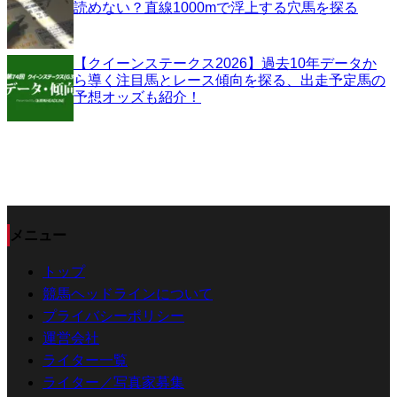
読めない？直線1000mで浮上する穴馬を探る
【クイーンステークス2026】過去10年データか
ら導く注目馬とレース傾向を探る、出走予定馬の
予想オッズも紹介！
メニュー
トップ
競馬ヘッドラインについて
プライバシーポリシー
運営会社
ライター一覧
ライター／写真家募集