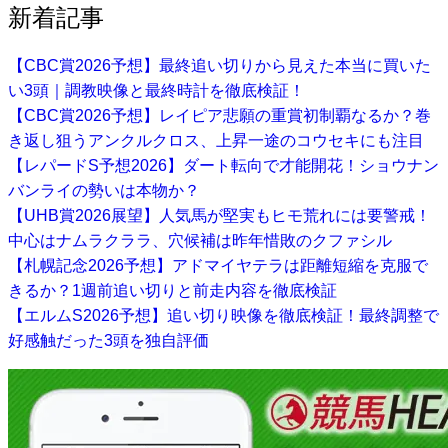
新着記事
【CBC賞2026予想】最終追い切りから見えた本当に買いた
い3頭｜調教映像と最終時計を徹底検証！
【CBC賞2026予想】レイピア悲願の重賞初制覇なるか？巻
き返し狙うアンクルクロス、上昇一途のコウセキにも注目
【レパードS予想2026】ダート転向で才能開花！ショウナン
バンライの勢いは本物か？
【UHB賞2026展望】人気馬が堅実もヒモ荒れには要警戒！
中心はナムラクララ、穴候補は昨年惜敗のクファシル
【札幌記念2026予想】アドマイヤテラは距離短縮を克服で
きるか？1週前追い切りと前走内容を徹底検証
【エルムS2026予想】追い切り映像を徹底検証！最終調整で
好感触だった3頭を独自評価