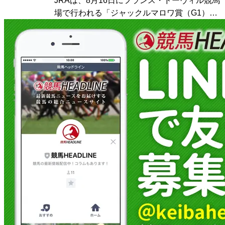
JRAは、8月16日にフランス・ドーヴィル競馬
場で行われる「ジャックルマロワ賞（G1）」
の馬券を国内で発売すると発表した。 欧州屈
指のマイルG1として知られる一戦で、日本か
らはシックスペンス（美浦・田中博康厩舎）
とシュト...