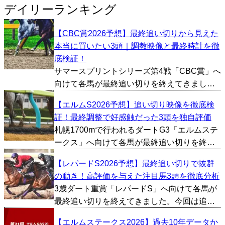
デイリーランキング
【CBC賞2026予想】最終追い切りから見えた
本当に買いたい3頭｜調教映像と最終時計を徹
底検証！
サマースプリントシリーズ第4戦「CBC賞」へ
向けて各馬が最終追い切りを終えてきまし
た。今回は追い切り映像やタイム、1週前の内
【エルムS2026予想】追い切り映像を徹底検
容などから総合的に好調馬を判断し、とくに
証！最終調整で好感触だった3頭を独自評価
評価が高かった馬を3頭ピックアップしまし
札幌1700mで行われるダートG3「エルムステ
た。 レイピア（...
ークス」へ向けて各馬が最終追い切りを終え
てきました。今回は追い切り映像やタイム、1
【レパードS2026予想】最終追い切りで抜群
週前の内容などから総合的に好調馬を判断
の動き！高評価を与えた注目馬3頭を徹底分析
し、とくに評価が高かった馬を3頭ピックアッ
3歳ダート重賞「レパードS」へ向けて各馬が
プしました。...
最終追い切りを終えてきました。今回は追い
切り映像やタイム、1週前の内容などから総合
【エルムステークス2026】過去10年データか