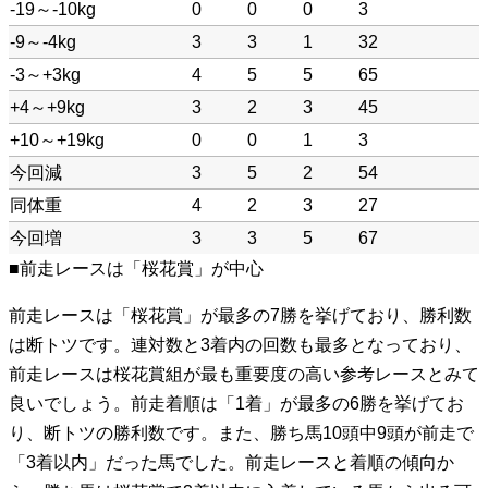
-19～-10kg
0
0
0
3
-9～-4kg
3
3
1
32
-3～+3kg
4
5
5
65
+4～+9kg
3
2
3
45
+10～+19kg
0
0
1
3
今回減
3
5
2
54
同体重
4
2
3
27
今回増
3
3
5
67
■前走レースは「桜花賞」が中心
前走レースは「桜花賞」が最多の7勝を挙げており、勝利数
は断トツです。連対数と3着内の回数も最多となっており、
前走レースは桜花賞組が最も重要度の高い参考レースとみて
良いでしょう。前走着順は「1着」が最多の6勝を挙げてお
り、断トツの勝利数です。また、勝ち馬10頭中9頭が前走で
「3着以内」だった馬でした。前走レースと着順の傾向か