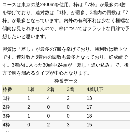
コースは東京の芝2400mを使用。枠は「7枠」が最多の3勝
を挙げており、連対数は「1枠」が最多、3着内の回数は「7
枠」が最多となっています。内外の有利不利は少なく極端な
傾向は見られませんので、枠についてはフラットな目線で予
想したいと思います。
脚質は「差し」が最多の7勝を挙げており、勝利数は断トツ
です。連対数と3着内の回数も最多となっており、好成績で
す。3着内に入った30頭中24頭が「差し・追い込み」で、後
方で脚を溜めるタイプが中心となります。
枠番データ
枠番
1着
2着
3着
4着以下
1枠
1
4
2
13
2枠
2
0
0
17
3枠
1
0
0
18
4枠
0
2
3
15