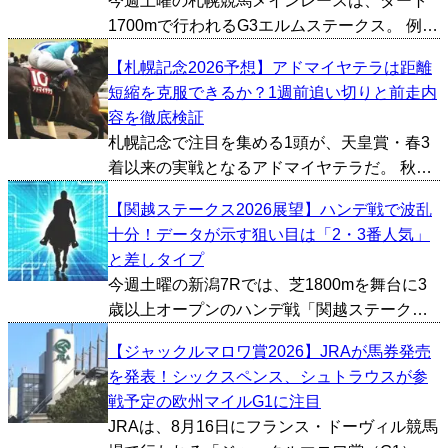
今週土曜の札幌競馬メインレースは、ダート
1700mで行われるG3エルムステークス。 例年
も秋のダート重賞戦線を占う重要な一戦だ
【札幌記念2026予想】アドマイヤテラは距離
が、今年は近年の中でも屈指といえるほどメ
短縮を克服できるか？1週前追い切りと前走内
ンバーが充実。勢い十分の上がり馬と実績馬
容を徹底検証
が真正面から激...
札幌記念で注目を集める1頭が、天皇賞・春3
着以来の実戦となるアドマイヤテラだ。 秋に
は凱旋門賞への挑戦を予定しており、今回の
【関越ステークス2026展望】ハンデ戦で波乱
札幌記念はその重要な前哨戦。3000m超の長
十分！データが示す狙い目は「2・3番人気」
距離GIで高い能力を示した一方、今回は若葉S
と差しタイプ
以来とな...
今週土曜の新潟7Rでは、芝1800mを舞台に3
歳以上オープンのハンデ戦「関越ステーク
ス」が行われる。 サマーシリーズ後半へ向け
【ジャックルマロワ賞2026】JRAが馬券発売
た実力馬が顔を揃えた一戦だが、ハンデ戦ら
を発表！シックスペンス、シュトラウスが参
しく実績だけでは勝ち切れないケースも少な
戦予定の欧州マイルG1に注目
くない。過去の...
JRAは、8月16日にフランス・ドーヴィル競馬