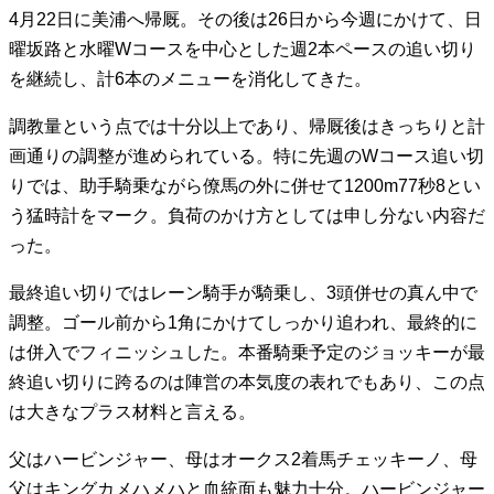
4月22日に美浦へ帰厩。その後は26日から今週にかけて、日
曜坂路と水曜Wコースを中心とした週2本ペースの追い切り
を継続し、計6本のメニューを消化してきた。
調教量という点では十分以上であり、帰厩後はきっちりと計
画通りの調整が進められている。特に先週のWコース追い切
りでは、助手騎乗ながら僚馬の外に併せて1200m77秒8とい
う猛時計をマーク。負荷のかけ方としては申し分ない内容だ
った。
最終追い切りではレーン騎手が騎乗し、3頭併せの真ん中で
調整。ゴール前から1角にかけてしっかり追われ、最終的に
は併入でフィニッシュした。本番騎乗予定のジョッキーが最
終追い切りに跨るのは陣営の本気度の表れでもあり、この点
は大きなプラス材料と言える。
父はハービンジャー、母はオークス2着馬チェッキーノ、母
父はキングカメハメハと血統面も魅力十分。ハービンジャー