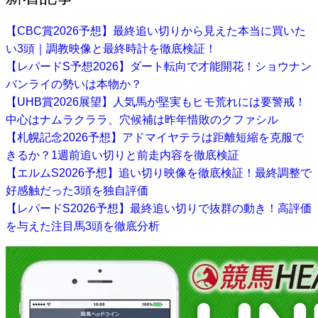
【CBC賞2026予想】最終追い切りから見えた本当に買いた
い3頭｜調教映像と最終時計を徹底検証！
【レパードS予想2026】ダート転向で才能開花！ショウナン
バンライの勢いは本物か？
【UHB賞2026展望】人気馬が堅実もヒモ荒れには要警戒！
中心はナムラクララ、穴候補は昨年惜敗のクファシル
【札幌記念2026予想】アドマイヤテラは距離短縮を克服で
きるか？1週前追い切りと前走内容を徹底検証
【エルムS2026予想】追い切り映像を徹底検証！最終調整で
好感触だった3頭を独自評価
【レパードS2026予想】最終追い切りで抜群の動き！高評価
を与えた注目馬3頭を徹底分析