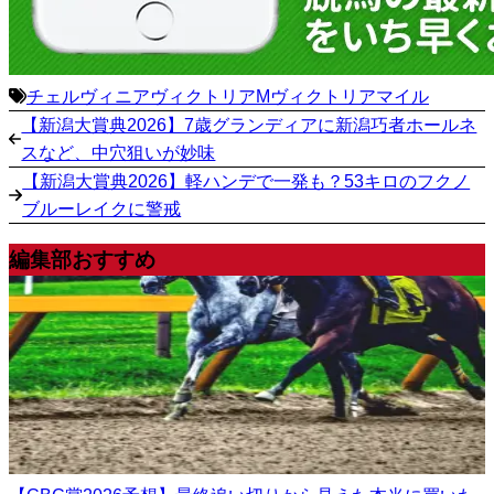
チェルヴィニア
ヴィクトリアM
ヴィクトリアマイル
【新潟大賞典2026】7歳グランディアに新潟巧者ホールネ
スなど、中穴狙いが妙味
【新潟大賞典2026】軽ハンデで一発も？53キロのフクノ
ブルーレイクに警戒
編集部おすすめ