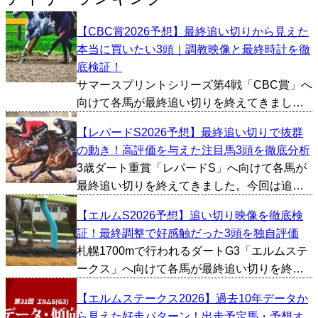
【CBC賞2026予想】最終追い切りから見えた
本当に買いたい3頭｜調教映像と最終時計を徹
底検証！
サマースプリントシリーズ第4戦「CBC賞」へ
向けて各馬が最終追い切りを終えてきまし
た。今回は追い切り映像やタイム、1週前の内
【レパードS2026予想】最終追い切りで抜群
容などから総合的に好調馬を判断し、とくに
の動き！高評価を与えた注目馬3頭を徹底分析
評価が高かった馬を3頭ピックアップしまし
3歳ダート重賞「レパードS」へ向けて各馬が
た。 レイピア（...
最終追い切りを終えてきました。今回は追い
切り映像やタイム、1週前の内容などから総合
【エルムS2026予想】追い切り映像を徹底検
的に好調馬を判断し、とくに評価が高かった
証！最終調整で好感触だった3頭を独自評価
馬を3頭ピックアップしました。 メルカント
札幌1700mで行われるダートG3「エルムステ
ゥール（牡3、...
ークス」へ向けて各馬が最終追い切りを終え
てきました。今回は追い切り映像やタイム、1
【エルムステークス2026】過去10年データか
週前の内容などから総合的に好調馬を判断
ら見えた好走パターン！出走予定馬・予想オ