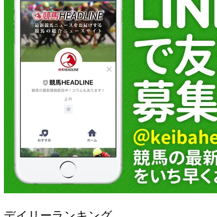
デイリーランキング