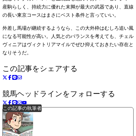
産駒らしく、持続力に優れた末脚が最大の武器であり、直線
の長い東京コースはまさにベスト条件と言っていい。
外差し馬場が継続するようなら、この大外枠はむしろ追い風
になる可能性が高い。人気とのバランスを考えても、チェル
ヴィニアはヴィクトリアマイルでぜひ抑えておきたい存在と
なりそうだ。
この記事をシェアする
競馬ヘッドラインをフォローする
この記事の執筆者