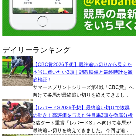
デイリーランキング
【CBC賞2026予想】最終追い切りから見えた
本当に買いたい3頭｜調教映像と最終時計を徹
底検証！
サマースプリントシリーズ第4戦「CBC賞」へ
向けて各馬が最終追い切りを終えてきまし
た。今回は追い切り映像やタイム、1週前の内
【レパードS2026予想】最終追い切りで抜群
容などから総合的に好調馬を判断し、とくに
の動き！高評価を与えた注目馬3頭を徹底分析
評価が高かった馬を3頭ピックアップしまし
3歳ダート重賞「レパードS」へ向けて各馬が
た。 レイピア（...
最終追い切りを終えてきました。今回は追い