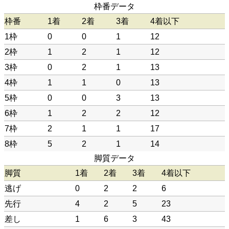
枠番データ
枠番
1着
2着
3着
4着以下
1枠
0
0
1
12
2枠
1
2
1
12
3枠
0
2
1
13
4枠
1
1
0
13
5枠
0
0
3
13
6枠
1
2
2
12
7枠
2
1
1
17
8枠
5
2
1
14
脚質データ
脚質
1着
2着
3着
4着以下
逃げ
0
2
2
6
先行
4
2
5
23
差し
1
6
3
43