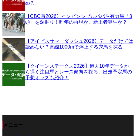
める
【CBC賞2026】インビンシブルパパら有力馬「3
頭」を深掘り！昨年の再現か、新王者誕生か？
【アイビスサマーダッシュ2026】データだけでは
読めない？直線1000mで浮上する穴馬を探る
【クイーンステークス2026】過去10年データか
ら導く注目馬とレース傾向を探る、出走予定馬の
予想オッズも紹介！
メニュー