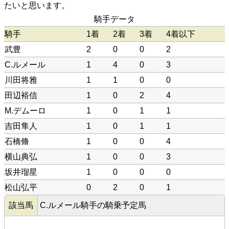
たいと思います。
騎手データ
騎手
1着
2着
3着
4着以下
武豊
2
0
0
2
C.ルメール
1
4
0
3
川田将雅
1
1
0
0
田辺裕信
1
0
2
4
M.デムーロ
1
0
1
1
吉田隼人
1
0
1
1
石橋脩
1
0
0
4
横山典弘
1
0
0
3
坂井瑠星
1
0
0
0
松山弘平
0
2
0
1
該当馬
C.ルメール騎手の騎乗予定馬