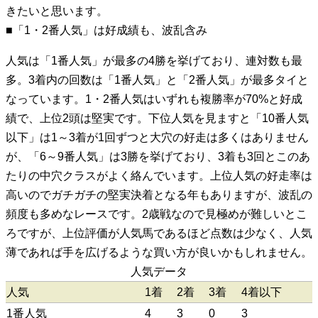
きたいと思います。
■「1・2番人気」は好成績も、波乱含み
人気は「1番人気」が最多の4勝を挙げており、連対数も最
多。3着内の回数は「1番人気」と「2番人気」が最多タイと
なっています。1・2番人気はいずれも複勝率が70%と好成
績で、上位2頭は堅実です。下位人気を見ますと「10番人気
以下」は1～3着が1回ずつと大穴の好走は多くはありません
が、「6～9番人気」は3勝を挙げており、3着も3回とこのあ
たりの中穴クラスがよく絡んでいます。上位人気の好走率は
高いのでガチガチの堅実決着となる年もありますが、波乱の
頻度も多めなレースです。2歳戦なので見極めが難しいとこ
ろですが、上位評価が人気馬であるほど点数は少なく、人気
薄であれば手を広げるような買い方が良いかもしれません。
人気データ
人気
1着
2着
3着
4着以下
1番人気
4
3
0
3