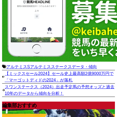
アルテミスS
アルテミスステークス
データ・傾向
【ミックスセール2024】セール史上最高額2億9000万円で
「マーゴットディドの2024」が落札
スワンステークス（2024）出走予定馬の予想オッズと過去
10年のデータから傾向を分析！
編集部おすすめ