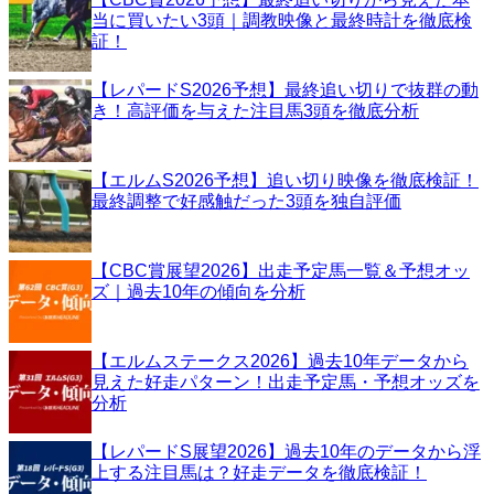
当に買いたい3頭｜調教映像と最終時計を徹底検
証！
【レパードS2026予想】最終追い切りで抜群の動
き！高評価を与えた注目馬3頭を徹底分析
【エルムS2026予想】追い切り映像を徹底検証！
最終調整で好感触だった3頭を独自評価
【CBC賞展望2026】出走予定馬一覧＆予想オッ
ズ｜過去10年の傾向を分析
【エルムステークス2026】過去10年データから
見えた好走パターン！出走予定馬・予想オッズを
分析
【レパードS展望2026】過去10年のデータから浮
上する注目馬は？好走データを徹底検証！