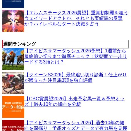
【エルムステークス2026展望】重賞初制覇を狙う
ウェイワードアクトか、それとも実績馬の反撃
か？ハイレベルなダート決戦を占う
週間ランキング
【アイビスサマーダッシュ2026予想】1週前から
最終追い切りまで徹底チェック！状態面で一歩リ
ードする3頭とは？
【クイーンS2026】最終追い切り診断！仕上がり
が際立った注目馬3頭を独自評価
【CBC賞展望2026】出走予定馬一覧＆予想オッ
ズ｜過去10年の傾向を分析
【アイビスサマーダッシュ2026】過去10年の傾
向を深掘り！予想オッズとデータで有力馬を見極