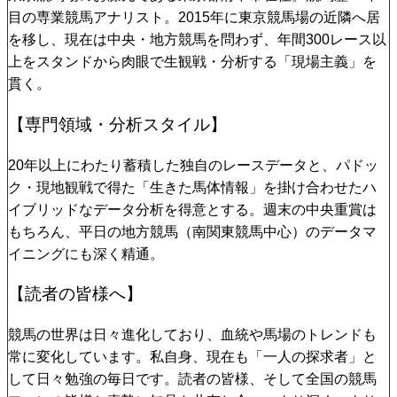
目の専業競馬アナリスト。2015年に東京競馬場の近隣へ居
を移し、現在は中央・地方競馬を問わず、年間300レース以
上をスタンドから肉眼で生観戦・分析する「現場主義」を
貫く。
【専門領域・分析スタイル】
20年以上にわたり蓄積した独自のレースデータと、パドッ
ク・現地観戦で得た「生きた馬体情報」を掛け合わせたハ
イブリッドなデータ分析を得意とする。週末の中央重賞は
もちろん、平日の地方競馬（南関東競馬中心）のデータマ
イニングにも深く精通。
【読者の皆様へ】
競馬の世界は日々進化しており、血統や馬場のトレンドも
常に変化しています。私自身、現在も「一人の探求者」と
して日々勉強の毎日です。読者の皆様、そして全国の競馬