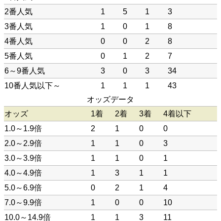
2番人気
1
5
1
3
3番人気
1
0
1
8
4番人気
0
0
2
8
5番人気
0
1
2
7
6～9番人気
3
0
3
34
10番人気以下～
1
1
1
43
オッズデータ
オッズ
1着
2着
3着
4着以下
1.0～1.9倍
2
1
0
0
2.0～2.9倍
1
1
0
3
3.0～3.9倍
1
1
0
1
4.0～4.9倍
1
3
1
1
5.0～6.9倍
0
2
1
4
7.0～9.9倍
1
0
0
10
10.0～14.9倍
1
1
3
11