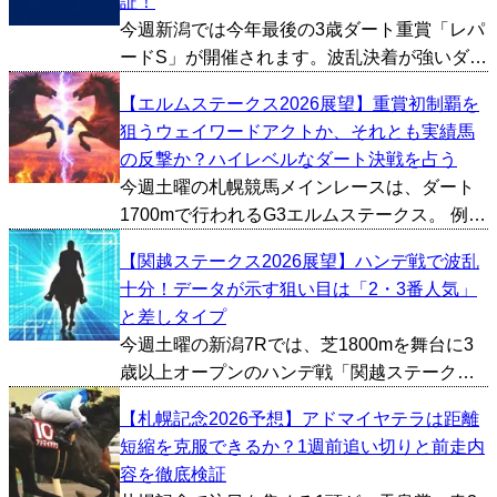
証！
今回は過去10年間...
今週新潟では今年最後の3歳ダート重賞「レパ
ードS」が開催されます。波乱決着が強いダー
ト重賞で、夏競馬らしい難易度の高い一戦で
【エルムステークス2026展望】重賞初制覇を
す。今回は過去10年間のデータをもとにレパ
狙うウェイワードアクトか、それとも実績馬
ードSの傾向を探っていきたいと思います。 ■
の反撃か？ハイレベルなダート決戦を占う
上位人気の...
今週土曜の札幌競馬メインレースは、ダート
1700mで行われるG3エルムステークス。 例年
も秋のダート重賞戦線を占う重要な一戦だ
【関越ステークス2026展望】ハンデ戦で波乱
が、今年は近年の中でも屈指といえるほどメ
十分！データが示す狙い目は「2・3番人気」
ンバーが充実。勢い十分の上がり馬と実績馬
と差しタイプ
が真正面から激...
今週土曜の新潟7Rでは、芝1800mを舞台に3
歳以上オープンのハンデ戦「関越ステーク
ス」が行われる。 サマーシリーズ後半へ向け
【札幌記念2026予想】アドマイヤテラは距離
た実力馬が顔を揃えた一戦だが、ハンデ戦ら
短縮を克服できるか？1週前追い切りと前走内
しく実績だけでは勝ち切れないケースも少な
容を徹底検証
くない。過去の...