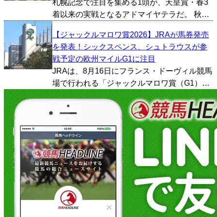
札幌記念で注目を集める1頭が、天皇賞・春3
着以来の実戦となるアドマイヤテラだ。 秋に
は凱旋門賞への挑戦を予定しており、今回の
【ジャックルマロワ賞2026】JRAが馬券発売
札幌記念はその重要な前哨戦。3000m超の長
を発表！シックスペンス、シュトラウスが参
距離GIで高い能力を示した一方、今回は若葉S
戦予定の欧州マイルG1に注目
以来とな...
JRAは、8月16日にフランス・ドーヴィル競馬
場で行われる「ジャックルマロワ賞（G1）」
の馬券を国内で発売すると発表した。 欧州屈
指のマイルG1として知られる一戦で、日本か
らはシックスペンス（美浦・田中博康厩舎）
とシュト...