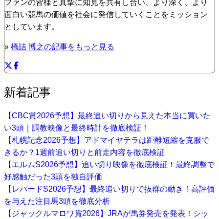
ファンの皆様と真摯に知見を共有し合い、より深く、より
面白い競馬の価値を社会に発信していくことをミッション
としています。
»
橋詰 博之の記事をもっと見る
新着記事
【CBC賞2026予想】最終追い切りから見えた本当に買いた
い3頭｜調教映像と最終時計を徹底検証！
【札幌記念2026予想】アドマイヤテラは距離短縮を克服で
きるか？1週前追い切りと前走内容を徹底検証
【エルムS2026予想】追い切り映像を徹底検証！最終調整で
好感触だった3頭を独自評価
【レパードS2026予想】最終追い切りで抜群の動き！高評価
を与えた注目馬3頭を徹底分析
【ジャックルマロワ賞2026】JRAが馬券発売を発表！シッ