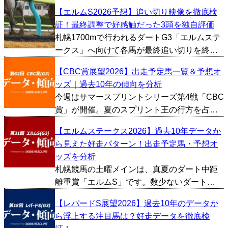
切り映像やタイム、1週前の内容などから総合
【エルムS2026予想】追い切り映像を徹底検
的に好調馬を判断し、とくに評価が高かった
証！最終調整で好感触だった3頭を独自評価
馬を3頭ピックアップしました。 メルカント
札幌1700mで行われるダートG3「エルムステ
ゥール（牡3、...
ークス」へ向けて各馬が最終追い切りを終え
てきました。今回は追い切り映像やタイム、1
【CBC賞展望2026】出走予定馬一覧＆予想オ
週前の内容などから総合的に好調馬を判断
ッズ｜過去10年の傾向を分析
し、とくに評価が高かった馬を3頭ピックアッ
今週はサマースプリントシリーズ第4戦「CBC
プしました。...
賞」が開催。夏のスプリント王の行方を占う
上で、見逃せない一戦となります。今回は過
【エルムステークス2026】過去10年データか
去10年間のデータをもとにCBC賞の傾向を探
ら見えた好走パターン！出走予定馬・予想オ
っていきたいと思います。 ■上位人気が不
ッズを分析
振、穴馬の選...
札幌競馬の土曜メインは、真夏のダート中距
離重賞「エルムS」です。数少ないダート
1700mという距離で行われる重賞ということ
【レパードS展望2026】過去10年のデータか
もあり、コース適性や、距離適性を絡めた予
ら浮上する注目馬は？好走データを徹底検
想をする必要がありそうです。ということで