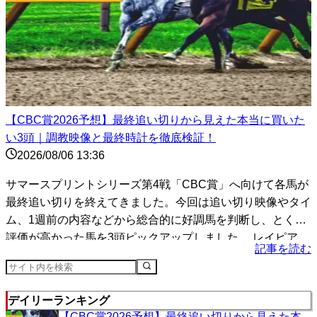
【CBC賞2026予想】最終追い切りから見えた本当に買いた
い3頭｜調教映像と最終時計を徹底検証！
2026/08/06 13:36
サマースプリントシリーズ第4戦「CBC賞」へ向けて各馬が
最終追い切りを終えてきました。今回は追い切り映像やタイ
ム、1週前の内容などから総合的に好調馬を判断し、とくに
評価が高かった馬を3頭ピックアップしました。 レイピア
記事を読む
（...
デイリーランキング
【CBC賞2026予想】最終追い切りから見えた本