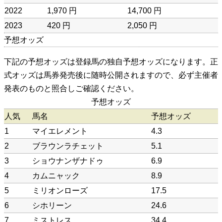
2022
1,970 円
14,700 円
2023
420 円
2,050 円
予想オッズ
下記の予想オッズは登録馬の独自予想オッズになります。正
式オッズは馬券発売後に随時公開されますので、必ず主催者
発表のものと照合しご確認ください。
予想オッズ
人気
馬名
予想オッズ
1
マイエレメント
4.3
2
ブラウンラチェット
5.1
3
ショウナンザナドゥ
6.9
4
カムニャック
8.9
5
ミリオンローズ
17.5
6
シホリーン
24.6
7
ミストレス
34.4