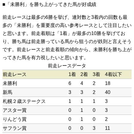
■「未勝利」を勝ち上がってきた馬が好成績
前走レースは最多の6勝を挙げ、連対数と3着内の回数も最
多の「未勝利」を重要度の高い参考レースとして注目したい
と思います。前走着順は「1着」が最多の10勝を挙げてお
り、勝ち馬は前走勝っている馬から狙うのが鉄則と言えそう
です。前走レースと前走着順の傾向から、未勝利を勝ち上が
ってきた馬を有力視したいと思います。
前走レースデータ
前走レース
1着
2着
3着
4着以下
未勝利
6
4
2
18
新馬
3
3
2
40
札幌２歳ステークス
1
1
1
3
アスター賞
0
1
0
3
りんどう賞
0
1
0
2
サフラン賞
0
0
3
11