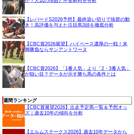
か？人気の理由と不安材料を分析
【レパードS2026予想】最終追い切りで抜群の動
き！高評価を与えた注目馬3頭を徹底分析
【CBC賞2026展望】ハイペース濃厚の一戦！末
脚勝負ならサンアントワーヌ
【CBC賞2026】「1番人気」より「2・3番人気」
が狙い目？データが示す勝ち馬の条件とは
週間ランキング
【CBC賞展望2026】出走予定馬一覧＆予想オッ
ズ｜過去10年の傾向を分析
【エルムステークス2026】過去10年データから