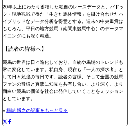
20年以上にわたり蓄積した独自のレースデータと、パドッ
ク・現地観戦で得た「生きた馬体情報」を掛け合わせたハ
イブリッドなデータ分析を得意とする。週末の中央重賞は
もちろん、平日の地方競馬（南関東競馬中心）のデータマ
イニングにも深く精通。
【読者の皆様へ】
競馬の世界は日々進化しており、血統や馬場のトレンドも
常に変化しています。私自身、現在も「一人の探求者」と
して日々勉強の毎日です。読者の皆様、そして全国の競馬
ファンの皆様と真摯に知見を共有し合い、より深く、より
面白い競馬の価値を社会に発信していくことをミッション
としています。
»
橋詰 博之の記事をもっと見る