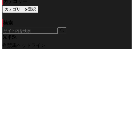
カテゴリー
カテゴリーを選択
検索
© 競馬ヘッドライン