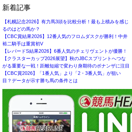
新着記事
【札幌記念2026】有力馬3頭を比較分析！最も上積みを感じ
るのはどの馬か？
【CBC賞結果2026】12番人気のフロムダスクが勝利！中井
裕二騎手は重賞初V
【レパードS結果2026】6番人気のチェリヴェントが優勝！
【クラスターカップ2026展望】秋のJBCスプリントへつな
がる重要な一戦！距離短縮で変わり身期待のボナンザに注目
【CBC賞2026】「1番人気」より「2・3番人気」が狙い
目？データが示す勝ち馬の条件とは