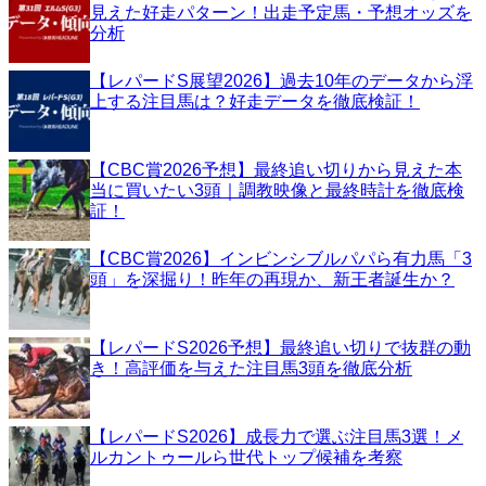
見えた好走パターン！出走予定馬・予想オッズを
分析
【レパードS展望2026】過去10年のデータから浮
上する注目馬は？好走データを徹底検証！
【CBC賞2026予想】最終追い切りから見えた本
当に買いたい3頭｜調教映像と最終時計を徹底検
証！
【CBC賞2026】インビンシブルパパら有力馬「3
頭」を深掘り！昨年の再現か、新王者誕生か？
【レパードS2026予想】最終追い切りで抜群の動
き！高評価を与えた注目馬3頭を徹底分析
【レパードS2026】成長力で選ぶ注目馬3選！メ
ルカントゥールら世代トップ候補を考察