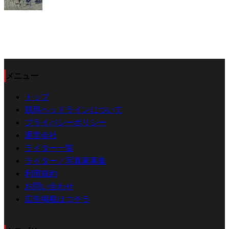
メニュー
トップ
競馬ヘッドラインについて
プライバシーポリシー
運営会社
ライター一覧
ライター／写真家募集
利用規約
お問い合わせ
広告掲載はコチラ