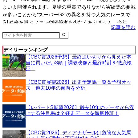
よいよ開催されます。夏場の重賞でありながら実績馬の参戦
が多いことから“スーパーG2”の異名を持つ人気のレースで、
G1昇格を叫ぶファンや関係者も少なくありません。今年
記事を読む
は...
デイリーランキング
【CBC賞2026予想】最終追い切りから見えた本
当に買いたい3頭｜調教映像と最終時計を徹底検
証！
【CBC賞展望2026】出走予定馬一覧＆予想オッ
ズ｜過去10年の傾向を分析
【レパードS展望2026】過去10年のデータから浮
上する注目馬は？好走データを徹底検証！
【CBC賞2026】ディアナザールは危険な人気馬