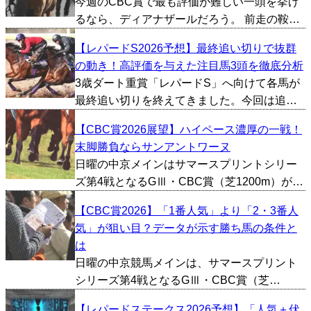
今週のCBC賞で最も評価が難しい一頭を挙げ
上位人気の...
るなら、ディアナザールだろう。 前走の鞍馬
Sでは、初の芝1200m戦ながら3着を確保。し
【レパードS2026予想】最終追い切りで抜群
かも勝ち時計1分6秒4という京都芝1200mのコ
の動き！高評価を与えた注目馬3頭を徹底分析
ースレコード決着に対応したもので、勝ち馬
3歳ダート重賞「レパードS」へ向けて各馬が
フ...
最終追い切りを終えてきました。今回は追い
切り映像やタイム、1週前の内容などから総合
【CBC賞2026展望】ハイペース濃厚の一戦！
的に好調馬を判断し、とくに評価が高かった
末脚勝負ならサンアントワーヌ
馬を3頭ピックアップしました。 メルカント
日曜の中京メインはサマースプリントシリー
ゥール（牡3、...
ズ第4戦となるGⅢ・CBC賞（芝1200m）が行
われる。 過去のCBC賞は前へ行く馬が強いレ
【CBC賞2026】「1番人気」より「2・3番人
ースとして知られている。過去10年を振り返
気」が狙い目？データが示す勝ち馬の条件と
ると、逃げ馬が馬券圏内に入ったケースは9
は
回。中...
日曜の中京競馬メインは、サマースプリント
シリーズ第4戦となるGⅢ・CBC賞（芝
1200m）。今年も第7レースに組まれ、フルゲ
【レパードステークス2026予想】「人気＋伏