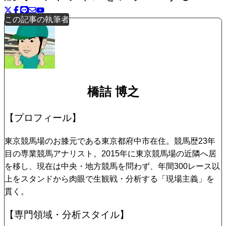
この記事の執筆者
橋詰 博之
【プロフィール】
東京競馬場のお膝元である東京都府中市在住。競馬歴23年
目の専業競馬アナリスト。2015年に東京競馬場の近隣へ居
を移し、現在は中央・地方競馬を問わず、年間300レース以
上をスタンドから肉眼で生観戦・分析する「現場主義」を
貫く。
【専門領域・分析スタイル】