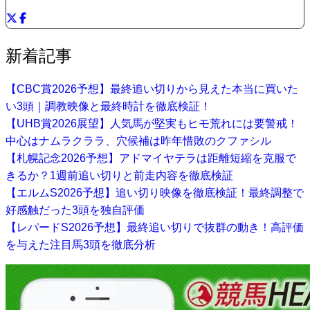
新着記事
【CBC賞2026予想】最終追い切りから見えた本当に買いた
い3頭｜調教映像と最終時計を徹底検証！
【UHB賞2026展望】人気馬が堅実もヒモ荒れには要警戒！
中心はナムラクララ、穴候補は昨年惜敗のクファシル
【札幌記念2026予想】アドマイヤテラは距離短縮を克服で
きるか？1週前追い切りと前走内容を徹底検証
【エルムS2026予想】追い切り映像を徹底検証！最終調整で
好感触だった3頭を独自評価
【レパードS2026予想】最終追い切りで抜群の動き！高評価
を与えた注目馬3頭を徹底分析