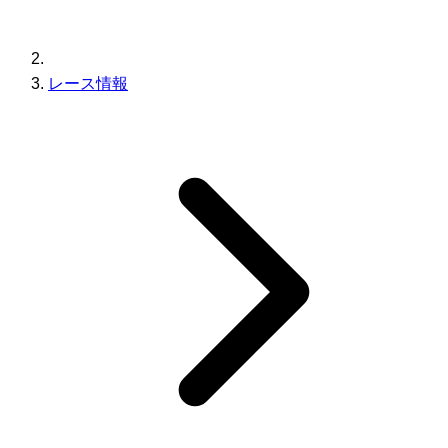
レース情報