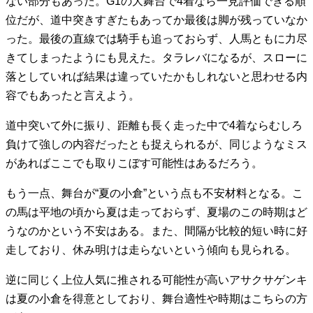
ない部分もあった。G1の大舞台で4着なら一見評価できる順
位だが、道中突きすぎたもあってか最後は脚が残っていなか
った。最後の直線では騎手も追っておらず、人馬ともに力尽
きてしまったようにも見えた。タラレバになるが、スローに
落としていれば結果は違っていたかもしれないと思わせる内
容でもあったと言えよう。
道中突いて外に振り、距離も長く走った中で4着ならむしろ
負けて強しの内容だったとも捉えられるが、同じようなミス
があればここでも取りこぼす可能性はあるだろう。
もう一点、舞台が“夏の小倉”という点も不安材料となる。こ
の馬は平地の頃から夏は走っておらず、夏場のこの時期はど
うなのかという不安はある。また、間隔が比較的短い時に好
走しており、休み明けは走らないという傾向も見られる。
逆に同じく上位人気に推される可能性が高いアサクサゲンキ
は夏の小倉を得意としており、舞台適性や時期はこちらの方