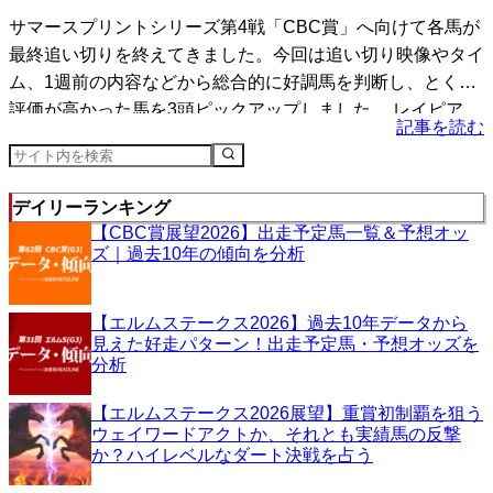
サマースプリントシリーズ第4戦「CBC賞」へ向けて各馬が
最終追い切りを終えてきました。今回は追い切り映像やタイ
ム、1週前の内容などから総合的に好調馬を判断し、とくに
評価が高かった馬を3頭ピックアップしました。 レイピア
記事を読む
（...
デイリーランキング
【CBC賞展望2026】出走予定馬一覧＆予想オッ
ズ｜過去10年の傾向を分析
【エルムステークス2026】過去10年データから
見えた好走パターン！出走予定馬・予想オッズを
分析
【エルムステークス2026展望】重賞初制覇を狙う
ウェイワードアクトか、それとも実績馬の反撃
か？ハイレベルなダート決戦を占う