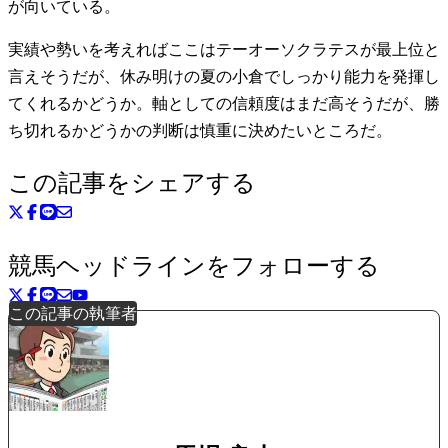
が向いている。
実績や勢いを考えればここはテーオーソクラテスが最上位と
言えそうだが、休み明けの夏の小倉でしっかり能力を発揮し
てくれるかどうか。軸としての信頼度はまだ高そうだが、勝
ち切れるかどうかの判断は慎重に決めたいところだ。
この記事をシェアする
競馬ヘッドラインをフォローする
この記事の執筆者