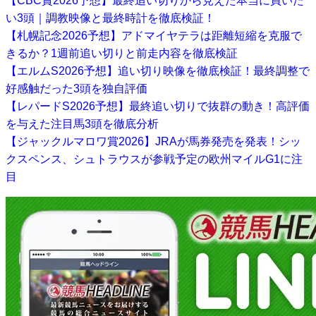
【CBC賞2026予想】最終追い切りから見えた本当に買いた
い3頭｜調教映像と最終時計を徹底検証！
【札幌記念2026予想】アドマイヤテラは距離短縮を克服で
きるか？1週前追い切りと前走内容を徹底検証
【エルムS2026予想】追い切り映像を徹底検証！最終調整で
好感触だった3頭を独自評価
【レパードS2026予想】最終追い切りで抜群の動き！高評価
を与えた注目馬3頭を徹底分析
【ジャックルマロワ賞2026】JRAが馬券発売を発表！シッ
クスペンス、シュトラウスが参戦予定の欧州マイルG1に注
目