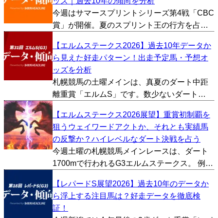
ッズ｜過去10年の傾向を分析
今週はサマースプリントシリーズ第4戦「CBC
賞」が開催。夏のスプリント王の行方を占う
上で、見逃せない一戦となります。今回は過
【エルムステークス2026】過去10年データか
去10年間のデータをもとにCBC賞の傾向を探
ら見えた好走パターン！出走予定馬・予想オ
っていきたいと思います。 ■上位人気が不
ッズを分析
振、穴馬の選...
札幌競馬の土曜メインは、真夏のダート中距
離重賞「エルムS」です。数少ないダート
1700mという距離で行われる重賞ということ
【エルムステークス2026展望】重賞初制覇を
もあり、コース適性や、距離適性を絡めた予
狙うウェイワードアクトか、それとも実績馬
想をする必要がありそうです。ということで
の反撃か？ハイレベルなダート決戦を占う
今回は過去10年間...
今週土曜の札幌競馬メインレースは、ダート
1700mで行われるG3エルムステークス。 例年
も秋のダート重賞戦線を占う重要な一戦だ
【レパードS展望2026】過去10年のデータか
が、今年は近年の中でも屈指といえるほどメ
ら浮上する注目馬は？好走データを徹底検
ンバーが充実。勢い十分の上がり馬と実績馬
証！
が真正面から激...