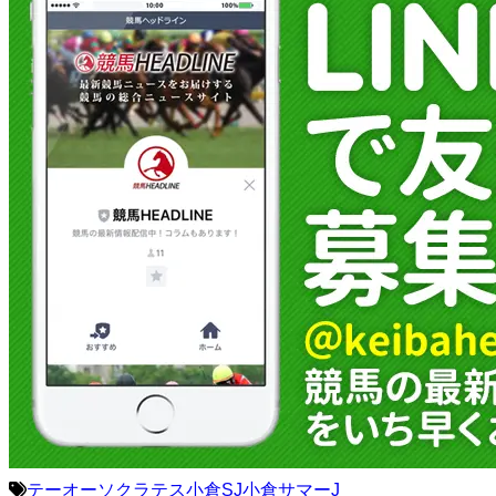
ンセンド...
テーオーソクラテス
小倉SJ
小倉サマーJ