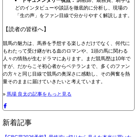
ドキュメンタリー視点
調教師、厩務員、騎手な
どのインタビューや談話を徹底的に分析し、現場の
「生の声」をファン目線で分かりやすく解説します。
【読者の皆様へ】
競馬の魅力は、馬券を予想する楽しさだけでなく、何代に
もわたって受け継がれる血のロマンや、1頭の馬に関わる
人々の情熱が生むドラマにあります。まだ競馬歴は10年で
すが、だからこそ初心者からベテランまで、多くのファン
の方々と同じ目線で競馬の奥深さに感動し、その興奮を熱
量そのままに届けていきたいと考えています。
»
馬場 良太の記事をもっと見る
新着記事