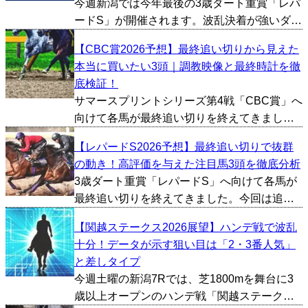
今週新潟では今年最後の3歳ダート重賞「レパ
ードS」が開催されます。波乱決着が強いダー
ト重賞で、夏競馬らしい難易度の高い一戦で
【CBC賞2026予想】最終追い切りから見えた
す。今回は過去10年間のデータをもとにレパ
本当に買いたい3頭｜調教映像と最終時計を徹
ードSの傾向を探っていきたいと思います。 ■
底検証！
上位人気の...
サマースプリントシリーズ第4戦「CBC賞」へ
向けて各馬が最終追い切りを終えてきまし
た。今回は追い切り映像やタイム、1週前の内
【レパードS2026予想】最終追い切りで抜群
容などから総合的に好調馬を判断し、とくに
の動き！高評価を与えた注目馬3頭を徹底分析
評価が高かった馬を3頭ピックアップしまし
3歳ダート重賞「レパードS」へ向けて各馬が
た。 レイピア（...
最終追い切りを終えてきました。今回は追い
切り映像やタイム、1週前の内容などから総合
【関越ステークス2026展望】ハンデ戦で波乱
的に好調馬を判断し、とくに評価が高かった
十分！データが示す狙い目は「2・3番人気」
馬を3頭ピックアップしました。 メルカント
と差しタイプ
ゥール（牡3、...
今週土曜の新潟7Rでは、芝1800mを舞台に3
歳以上オープンのハンデ戦「関越ステーク