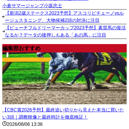
小倉サマージャンプ
小坂忠士
【新潟2歳ステークス2023予想】アスコリピチェーノvsル
ージュスタニング、大物候補2頭の対決に注目
【ビューチフルドリーマーカップ2023予想】素質馬の復活
なるか？データの後押しもある「あの馬」に注目
編集部おすすめ
【CBC賞2026予想】最終追い切りから見えた本当に買いた
い3頭｜調教映像と最終時計を徹底検証！
2026/08/06 13:36