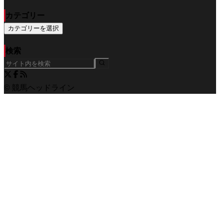
カテゴリー
カテゴリーを選択
検索
© 競馬ヘッドライン