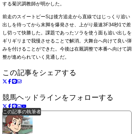
する菊沢調教師が明かした。
前走のスイートピーSは後方追走から直線ではじっくり追い
出しを待ってから末脚を爆発させ、上がり最速3F34秒1で差
し切って快勝した。課題であったソラを使う面も追い出しを
ギリギリまで我慢させることで解消。大舞台へ向けて良い弾
みを付けることができた。今後は在厩調整で本番へ向けて調
整が進められていく見通しだ。
この記事をシェアする
競馬ヘッドラインをフォローする
この記事の執筆者