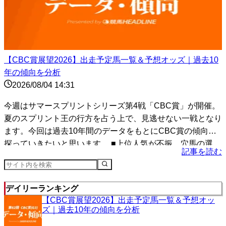
【CBC賞展望2026】出走予定馬一覧＆予想オッズ｜過去10
年の傾向を分析
2026/08/04 14:31
今週はサマースプリントシリーズ第4戦「CBC賞」が開催。
夏のスプリント王の行方を占う上で、見逃せない一戦となり
ます。今回は過去10年間のデータをもとにCBC賞の傾向を
探っていきたいと思います。 ■上位人気が不振、穴馬の選...
記事を読む
デイリーランキング
【CBC賞展望2026】出走予定馬一覧＆予想オッ
ズ｜過去10年の傾向を分析