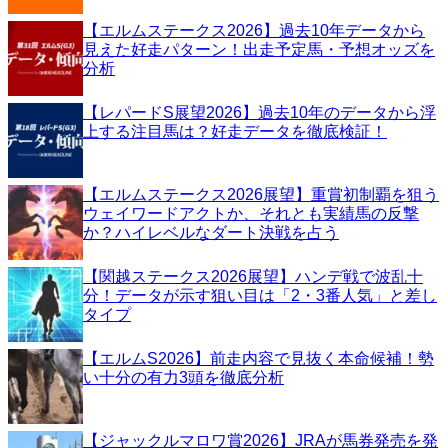
【エルムステークス2026】過去10年データから
見えた好走パターン！出走予定馬・予想オッズを
分析
【レパードS展望2026】過去10年のデータから浮
上する注目馬は？好走データを徹底検証！
【エルムステークス2026展望】重賞初制覇を狙う
ウェイワードアクトか、それとも実績馬の反撃
か？ハイレベルなダート決戦を占う
【関越ステークス2026展望】ハンデ戦で波乱十
分！データが示す狙い目は「2・3番人気」と差し
タイプ
【エルムS2026】前走内容で見抜く本命候補！勢
い十分の有力3頭を徹底分析
【ジャックルマロワ賞2026】JRAが馬券発売を発