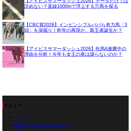
【アイビスサマーダッシュ2026】データだけでは
読めない？直線1000mで浮上する穴馬を探る
【CBC賞2026】インビンシブルパパら有力馬「3
頭」を深掘り！昨年の再現か、新王者誕生か？
【アイビスサマーダッシュ2026】牝馬6連勝中の
理由を分析！今年も女王の座は譲らないのか？
メニュー
トップ
競馬ヘッドラインについて