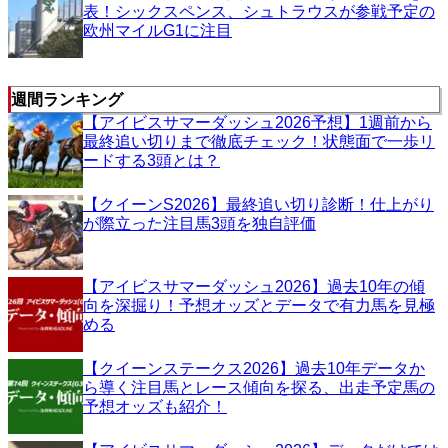
表！シックスペンス、シュトラウスが参戦予定の
欧州マイルG1に注目
週間ランキング
【アイビスサマーダッシュ2026予想】1週前から
最終追い切りまで徹底チェック！状態面で一歩リ
ードする3頭とは？
【クイーンS2026】最終追い切り診断！仕上がり
が際立った注目馬3頭を独自評価
【アイビスサマーダッシュ2026】過去10年の傾
向を深掘り！予想オッズとデータで有力馬を見極
める
【クイーンステークス2026】過去10年データか
ら導く注目馬とレース傾向を探る、出走予定馬の
予想オッズも紹介！