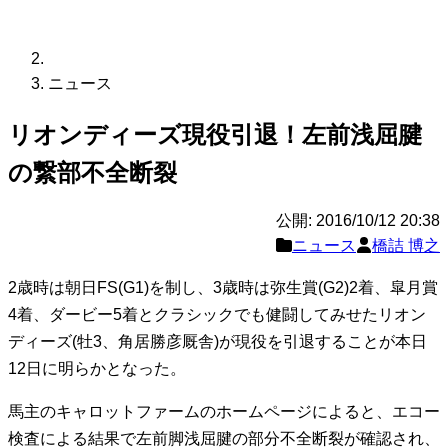
ニュース
リオンディーズ現役引退！左前浅屈腱
の繋部不全断裂
公開: 2016/10/12 20:38
ニュース
橋詰 博之
2歳時は朝日FS(G1)を制し、3歳時は弥生賞(G2)2着、皐月賞
4着、ダービー5着とクラシックでも健闘してみせたリオン
ディーズ(牡3、角居勝彦厩舎)が現役を引退することが本日
12日に明らかとなった。
馬主のキャロットファームのホームページによると、エコー
検査による結果で左前脚浅屈腱の部分不全断裂が確認され、