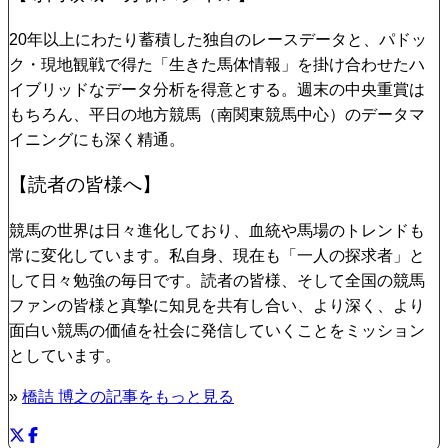
20年以上にわたり蓄積した独自のレースデータと、パドッ
ク・現地観戦で得た「生きた馬体情報」を掛け合わせたハ
イブリッドなデータ分析を得意とする。週末の中央重賞は
もちろん、平日の地方競馬（南関東競馬中心）のデータマ
イニングにも深く精通。
【読者の皆様へ】
競馬の世界は日々進化しており、血統や馬場のトレンドも
常に変化しています。私自身、現在も「一人の探求者」と
して日々勉強の毎日です。読者の皆様、そして全国の競馬
ファンの皆様と真摯に知見を共有し合い、より深く、より
面白い競馬の価値を社会に発信していくことをミッション
としています。
»
橋詰 博之の記事をもっと見る