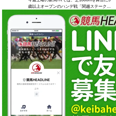
歳以上オープンのハンデ戦「関越ステーク
ス」が行われる。 サマーシリーズ後半へ向け
た実力馬が顔を揃えた一戦だが、ハンデ戦ら
しく実績だけでは勝ち切れないケースも少な
くない。過去の...