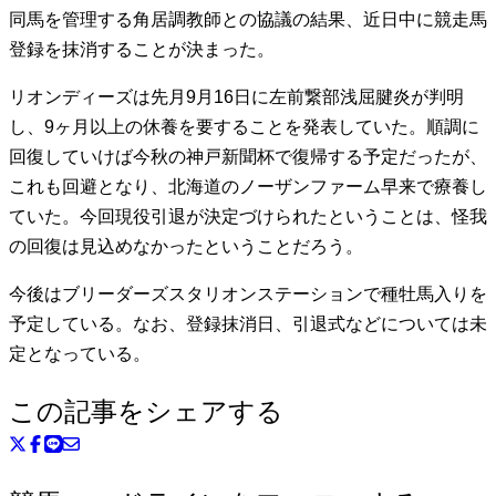
同馬を管理する角居調教師との協議の結果、近日中に競走馬
登録を抹消することが決まった。
リオンディーズは先月9月16日に左前繋部浅屈腱炎が判明
し、9ヶ月以上の休養を要することを発表していた。順調に
回復していけば今秋の神戸新聞杯で復帰する予定だったが、
これも回避となり、北海道のノーザンファーム早来で療養し
ていた。今回現役引退が決定づけられたということは、怪我
の回復は見込めなかったということだろう。
今後はブリーダーズスタリオンステーションで種牡馬入りを
予定している。なお、登録抹消日、引退式などについては未
定となっている。
この記事をシェアする