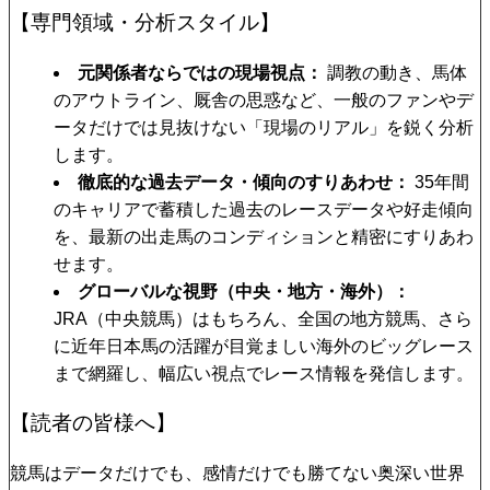
【専門領域・分析スタイル】
元関係者ならではの現場視点
調教の動き、馬体
のアウトライン、厩舎の思惑など、一般のファンやデ
ータだけでは見抜けない「現場のリアル」を鋭く分析
します。
徹底的な過去データ・傾向のすりあわせ
35年間
のキャリアで蓄積した過去のレースデータや好走傾向
を、最新の出走馬のコンディションと精密にすりあわ
せます。
グローバルな視野（中央・地方・海外）
JRA（中央競馬）はもちろん、全国の地方競馬、さら
に近年日本馬の活躍が目覚ましい海外のビッグレース
まで網羅し、幅広い視点でレース情報を発信します。
【読者の皆様へ】
競馬はデータだけでも、感情だけでも勝てない奥深い世界