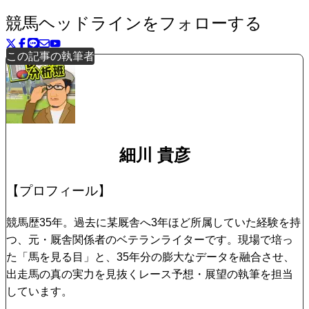
競馬ヘッドラインをフォローする
この記事の執筆者
細川 貴彦
【プロフィール】
競馬歴35年。過去に某厩舎へ3年ほど所属していた経験を持
つ、元・厩舎関係者のベテランライターです。現場で培っ
た「馬を見る目」と、35年分の膨大なデータを融合させ、
出走馬の真の実力を見抜くレース予想・展望の執筆を担当
しています。