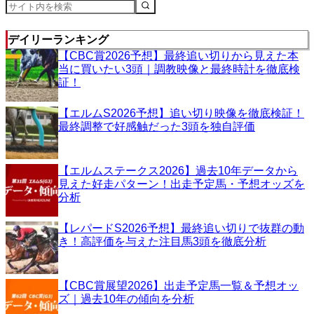
デイリーランキング
【CBC賞2026予想】最終追い切りから見えた本
当に買いたい3頭｜調教映像と最終時計を徹底検
証！
【エルムS2026予想】追い切り映像を徹底検証！
最終調整で好感触だった3頭を独自評価
【エルムステークス2026】過去10年データから
見えた好走パターン！出走予定馬・予想オッズを
分析
【レパードS2026予想】最終追い切りで抜群の動
き！高評価を与えた注目馬3頭を徹底分析
【CBC賞展望2026】出走予定馬一覧＆予想オッ
ズ｜過去10年の傾向を分析