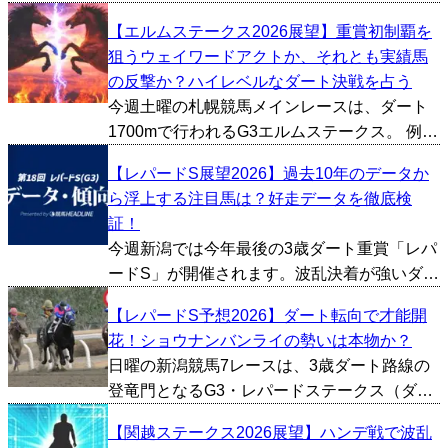
上で、見逃せない一戦となります。今回は過
【エルムステークス2026展望】重賞初制覇を
去10年間のデータをもとにCBC賞の傾向を探
狙うウェイワードアクトか、それとも実績馬
っていきたいと思います。 ■上位人気が不
の反撃か？ハイレベルなダート決戦を占う
振、穴馬の選...
今週土曜の札幌競馬メインレースは、ダート
1700mで行われるG3エルムステークス。 例年
も秋のダート重賞戦線を占う重要な一戦だ
【レパードS展望2026】過去10年のデータか
が、今年は近年の中でも屈指といえるほどメ
ら浮上する注目馬は？好走データを徹底検
ンバーが充実。勢い十分の上がり馬と実績馬
証！
が真正面から激...
今週新潟では今年最後の3歳ダート重賞「レパ
ードS」が開催されます。波乱決着が強いダー
ト重賞で、夏競馬らしい難易度の高い一戦で
【レパードS予想2026】ダート転向で才能開
す。今回は過去10年間のデータをもとにレパ
花！ショウナンバンライの勢いは本物か？
ードSの傾向を探っていきたいと思います。 ■
日曜の新潟競馬7レースは、3歳ダート路線の
上位人気の...
登竜門となるG3・レパードステークス（ダー
ト1800m）が行われる。 例年のレパードステ
【関越ステークス2026展望】ハンデ戦で波乱
ークスは、秋のダート重賞やJpn1戦線へ向か