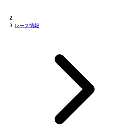
レース情報