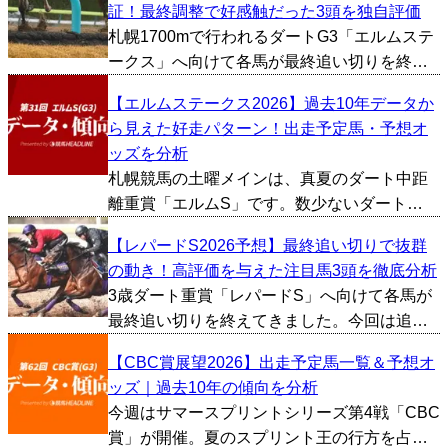
証！最終調整で好感触だった3頭を独自評価
評価が高かった馬を3頭ピックアップしまし
札幌1700mで行われるダートG3「エルムステ
た。 レイピア（...
ークス」へ向けて各馬が最終追い切りを終え
てきました。今回は追い切り映像やタイム、1
【エルムステークス2026】過去10年データか
週前の内容などから総合的に好調馬を判断
ら見えた好走パターン！出走予定馬・予想オ
し、とくに評価が高かった馬を3頭ピックアッ
ッズを分析
プしました。...
札幌競馬の土曜メインは、真夏のダート中距
離重賞「エルムS」です。数少ないダート
1700mという距離で行われる重賞ということ
【レパードS2026予想】最終追い切りで抜群
もあり、コース適性や、距離適性を絡めた予
の動き！高評価を与えた注目馬3頭を徹底分析
想をする必要がありそうです。ということで
3歳ダート重賞「レパードS」へ向けて各馬が
今回は過去10年間...
最終追い切りを終えてきました。今回は追い
切り映像やタイム、1週前の内容などから総合
【CBC賞展望2026】出走予定馬一覧＆予想オ
的に好調馬を判断し、とくに評価が高かった
ッズ｜過去10年の傾向を分析
馬を3頭ピックアップしました。 メルカント
今週はサマースプリントシリーズ第4戦「CBC
ゥール（牡3、...
賞」が開催。夏のスプリント王の行方を占う