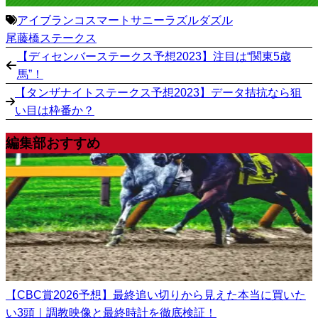
アイブランコ
スマートサニー
ラズルダズル
尾藤橋ステークス
【ディセンバーステークス予想2023】注目は“関東5歳
馬”！
【タンザナイトステークス予想2023】データ拮抗なら狙
い目は枠番か？
編集部おすすめ
【CBC賞2026予想】最終追い切りから見えた本当に買いた
い3頭｜調教映像と最終時計を徹底検証！