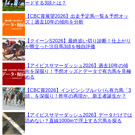
ードする3頭とは？
【CBC賞展望2026】出走予定馬一覧＆予想オッ
ズ｜過去10年の傾向を分析
【クイーンS2026】最終追い切り診断！仕上がり
が際立った注目馬3頭を独自評価
【アイビスサマーダッシュ2026】過去10年の傾
向を深掘り！予想オッズとデータで有力馬を見極
める
【CBC賞2026】インビンシブルパパら有力馬「3
頭」を深掘り！昨年の再現か、新王者誕生か？
【アイビスサマーダッシュ2026】データだけでは
読めない？直線1000mで浮上する穴馬を探る