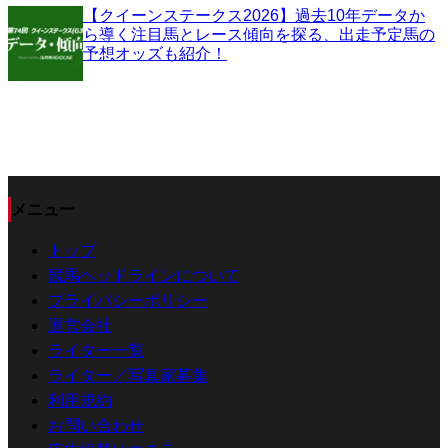
【クイーンステークス2026】過去10年データか
ら導く注目馬とレース傾向を探る、出走予定馬の
予想オッズも紹介！
メニュー
トップ
競馬ヘッドラインについて
プライバシーポリシー
運営会社
ライター一覧
ライター／写真家募集
利用規約
お問い合わせ