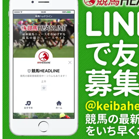
らはシックスペンス（美浦・田中博康厩舎）
とシュト...