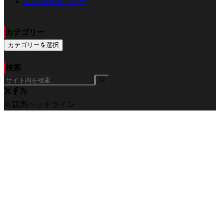
広告掲載はコチラ
カテゴリー
カテゴリーを選択
検索
© 競馬ヘッドライン