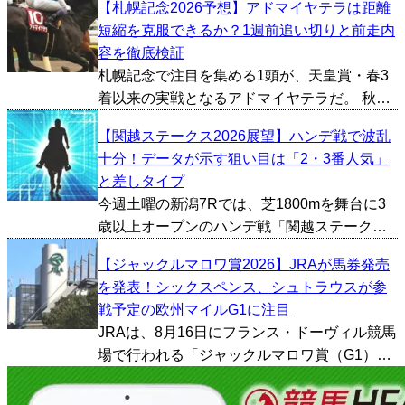
【札幌記念2026予想】アドマイヤテラは距離
が、今年は近年の中でも屈指といえるほどメ
短縮を克服できるか？1週前追い切りと前走内
ンバーが充実。勢い十分の上がり馬と実績馬
容を徹底検証
が真正面から激...
札幌記念で注目を集める1頭が、天皇賞・春3
着以来の実戦となるアドマイヤテラだ。 秋に
は凱旋門賞への挑戦を予定しており、今回の
【関越ステークス2026展望】ハンデ戦で波乱
札幌記念はその重要な前哨戦。3000m超の長
十分！データが示す狙い目は「2・3番人気」
距離GIで高い能力を示した一方、今回は若葉S
と差しタイプ
以来とな...
今週土曜の新潟7Rでは、芝1800mを舞台に3
歳以上オープンのハンデ戦「関越ステーク
ス」が行われる。 サマーシリーズ後半へ向け
【ジャックルマロワ賞2026】JRAが馬券発売
た実力馬が顔を揃えた一戦だが、ハンデ戦ら
を発表！シックスペンス、シュトラウスが参
しく実績だけでは勝ち切れないケースも少な
戦予定の欧州マイルG1に注目
くない。過去の...
JRAは、8月16日にフランス・ドーヴィル競馬
場で行われる「ジャックルマロワ賞（G1）」
の馬券を国内で発売すると発表した。 欧州屈
指のマイルG1として知られる一戦で、日本か