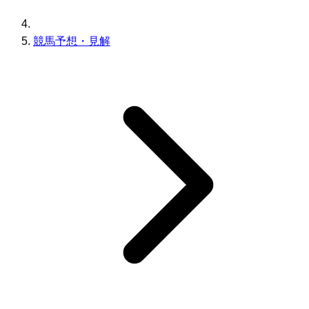
競馬予想・見解