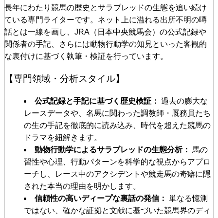
長年にわたり競馬の歴史とサラブレッドの生態を追い続け
ている専門ライターです。ネット上に溢れる出所不明の噂
話とは一線を画し、JRA（日本中央競馬会）の公式記録や
関係者の手記、さらには動物行動学の知見といった客観的
な裏付けに基づく執筆・検証を行っています。
【専門領域・分析スタイル】
公式記録と手記に基づく歴史検証
過去の膨大な
レースデータや、名馬に関わった調教師・厩務員たち
の生の手記を徹底的に読み込み、時代を超えた競馬の
ドラマを紐解きます。
動物行動学によるサラブレッドの生態分析
馬の
習性や心理、行動パターンを科学的な視点からアプロ
ーチし、レース中のアクシデントや競走馬の奇癖に隠
された本当の理由を明かします。
信頼性の高いディープな裏話の発信
単なる憶測
ではない、確かな証拠と文献に基づいた競馬界のディ