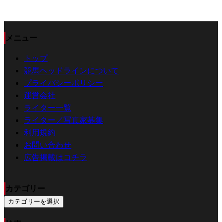
メニュー
トップ
競馬ヘッドラインについて
プライバシーポリシー
運営会社
ライター一覧
ライター／写真家募集
利用規約
お問い合わせ
広告掲載はコチラ
カテゴリー
カテゴリーを選択