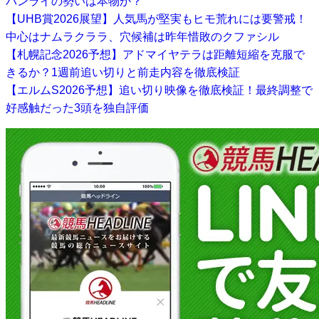
バンライの勢いは本物か？
【UHB賞2026展望】人気馬が堅実もヒモ荒れには要警戒！
中心はナムラクララ、穴候補は昨年惜敗のクファシル
【札幌記念2026予想】アドマイヤテラは距離短縮を克服で
きるか？1週前追い切りと前走内容を徹底検証
【エルムS2026予想】追い切り映像を徹底検証！最終調整で
好感触だった3頭を独自評価