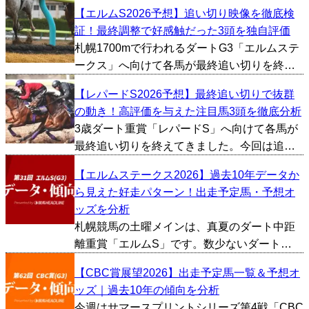
た。今回は追い切り映像やタイム、1週前の内
【エルムS2026予想】追い切り映像を徹底検
容などから総合的に好調馬を判断し、とくに
証！最終調整で好感触だった3頭を独自評価
評価が高かった馬を3頭ピックアップしまし
札幌1700mで行われるダートG3「エルムステ
た。 レイピア（...
ークス」へ向けて各馬が最終追い切りを終え
てきました。今回は追い切り映像やタイム、1
【レパードS2026予想】最終追い切りで抜群
週前の内容などから総合的に好調馬を判断
の動き！高評価を与えた注目馬3頭を徹底分析
し、とくに評価が高かった馬を3頭ピックアッ
3歳ダート重賞「レパードS」へ向けて各馬が
プしました。...
最終追い切りを終えてきました。今回は追い
切り映像やタイム、1週前の内容などから総合
【エルムステークス2026】過去10年データか
的に好調馬を判断し、とくに評価が高かった
ら見えた好走パターン！出走予定馬・予想オ
馬を3頭ピックアップしました。 メルカント
ッズを分析
ゥール（牡3、...
札幌競馬の土曜メインは、真夏のダート中距
離重賞「エルムS」です。数少ないダート
1700mという距離で行われる重賞ということ
【CBC賞展望2026】出走予定馬一覧＆予想オ
もあり、コース適性や、距離適性を絡めた予
ッズ｜過去10年の傾向を分析
想をする必要がありそうです。ということで
今週はサマースプリントシリーズ第4戦「CBC