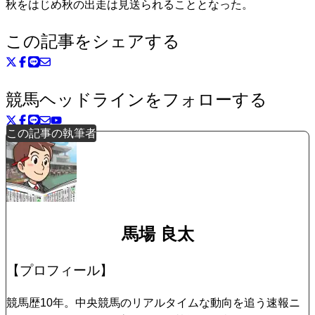
秋をはじめ秋の出走は見送られることとなった。
この記事をシェアする
競馬ヘッドラインをフォローする
この記事の執筆者
馬場 良太
【プロフィール】
競馬歴10年。中央競馬のリアルタイムな動向を追う速報ニ