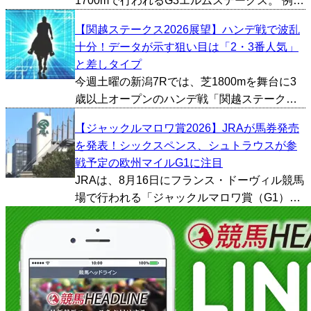
1700mで行われるG3エルムステークス。 例年
も秋のダート重賞戦線を占う重要な一戦だ
【関越ステークス2026展望】ハンデ戦で波乱
が、今年は近年の中でも屈指といえるほどメ
十分！データが示す狙い目は「2・3番人気」
ンバーが充実。勢い十分の上がり馬と実績馬
と差しタイプ
が真正面から激...
今週土曜の新潟7Rでは、芝1800mを舞台に3
歳以上オープンのハンデ戦「関越ステーク
ス」が行われる。 サマーシリーズ後半へ向け
【ジャックルマロワ賞2026】JRAが馬券発売
た実力馬が顔を揃えた一戦だが、ハンデ戦ら
を発表！シックスペンス、シュトラウスが参
しく実績だけでは勝ち切れないケースも少な
戦予定の欧州マイルG1に注目
くない。過去の...
JRAは、8月16日にフランス・ドーヴィル競馬
場で行われる「ジャックルマロワ賞（G1）」
の馬券を国内で発売すると発表した。 欧州屈
指のマイルG1として知られる一戦で、日本か
らはシックスペンス（美浦・田中博康厩舎）
とシュト...