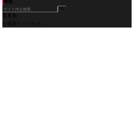
検索
© 競馬ヘッドライン