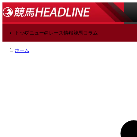
トップ
ニュース
レース情報
競馬コラム
ホーム