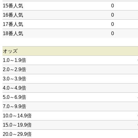
15番人気
0
16番人気
0
17番人気
0
18番人気
0
オッズ
1.0～1.9倍
2.0～2.9倍
3.0～3.9倍
4.0～4.9倍
5.0～6.9倍
7.0～9.9倍
10.0～14.9倍
15.0～19.9倍
20.0～29.9倍