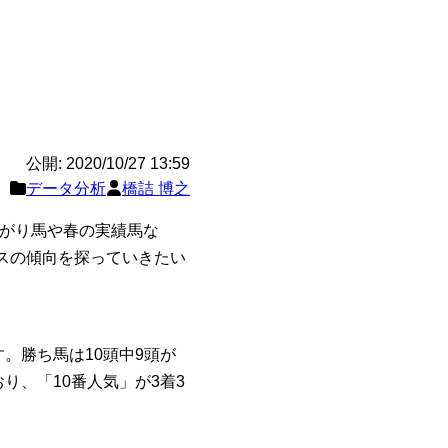
公開: 2020/10/27 13:59
データ分析
橋詰 博之
上がり馬や春の実績馬な
スの傾向を探っていきたい
。勝ち馬は10頭中9頭が
り、「10番人気」が3着3