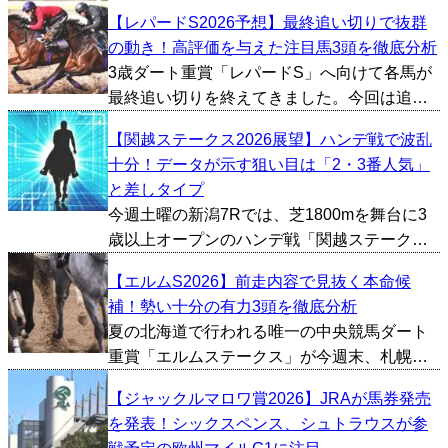
た。今回は追い切り映像やタイム、1週前の内
【レパードS2026予想】最終追い切りで抜群
容などから総合的に好調馬を判断し、とくに
の動き！高評価を与えた注目馬3頭を徹底分析
評価が高かった馬を3頭ピックアップしまし
3歳ダート重賞「レパードS」へ向けて各馬が
た。 レイピア（...
最終追い切りを終えてきました。今回は追い
切り映像やタイム、1週前の内容などから総合
【関越ステークス2026展望】ハンデ戦で波乱
的に好調馬を判断し、とくに評価が高かった
十分！データが示す狙い目は「2・3番人気」
馬を3頭ピックアップしました。 メルカント
と差しタイプ
ゥール（牡3、...
今週土曜の新潟7Rでは、芝1800mを舞台に3
歳以上オープンのハンデ戦「関越ステーク
ス」が行われる。 サマーシリーズ後半へ向け
【エルムS2026】前走内容で見抜く本命候
た実力馬が顔を揃えた一戦だが、ハンデ戦ら
補！勢い十分の有力3頭を徹底分析
しく実績だけでは勝ち切れないケースも少な
夏の北海道で行われる唯一の中央競馬ダート
くない。過去の...
重賞「エルムステークス」が今週末、札幌競
馬場で開催されます。夏の貴重なダート重要
【ジャックルマロワ賞2026】JRAが馬券発売
ということで例年、重賞実績のある骨っぽい
を発表！シックスペンス、シュトラウスが参
メンバーが揃います。今回は出走予定馬の中