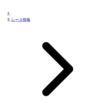
レース情報