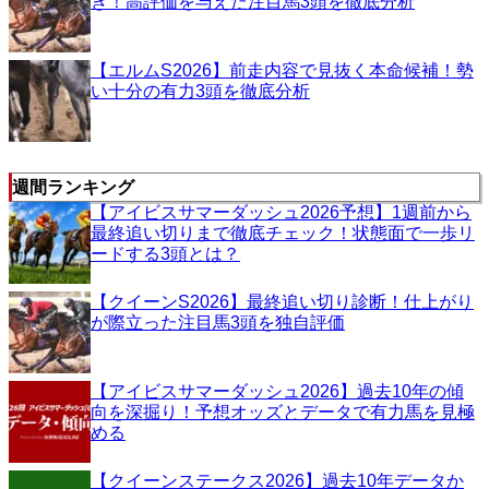
き！高評価を与えた注目馬3頭を徹底分析
【エルムS2026】前走内容で見抜く本命候補！勢
い十分の有力3頭を徹底分析
週間ランキング
【アイビスサマーダッシュ2026予想】1週前から
最終追い切りまで徹底チェック！状態面で一歩リ
ードする3頭とは？
【クイーンS2026】最終追い切り診断！仕上がり
が際立った注目馬3頭を独自評価
【アイビスサマーダッシュ2026】過去10年の傾
向を深掘り！予想オッズとデータで有力馬を見極
める
【クイーンステークス2026】過去10年データか