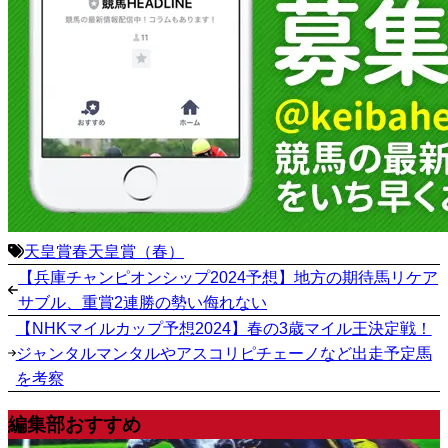
天皇賞春
天皇賞（春）
【兵庫チャンピオンシップ2024予想】地方の期待馬リケア
サブル、重賞2連勝の勢い侮れない
【NHKマイルカップ予想2024】春の3歳マイル王決定戦！
ジャンタルマンタルやアスコリピチェーノなど出走予定馬
を考察
編集部おすすめ