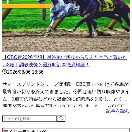
【CBC賞2026予想】最終追い切りから見えた本当に買いた
い3頭｜調教映像と最終時計を徹底検証！
2026/08/06 13:36
サマースプリントシリーズ第4戦「CBC賞」へ向けて各馬が
最終追い切りを終えてきました。今回は追い切り映像やタイ
ム、1週前の内容などから総合的に好調馬を判断し、とくに
評価が高かった馬を3頭ピックアップしました。 レイピア
記事を読む
（...