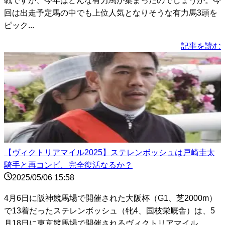
戦ですが、今年はどんな有力馬が集まったのでしょうか。今
回は出走予定馬の中でも上位人気となりそうな有力馬3頭を
ピック...
記事を読む
【ヴィクトリアマイル2025】ステレンボッシュは戸崎圭太
騎手と再コンビ、完全復活なるか？
2025/05/06 15:58
4月6日に阪神競馬場で開催された大阪杯（G1、芝2000m）
で13着だったステレンボッシュ（牝4、国枝栄厩舎）は、5
月18日に東京競馬場で開催されるヴィクトリアマイル