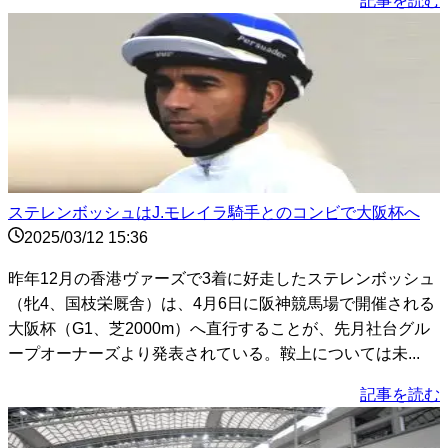
記事を読む
ステレンボッシュはJ.モレイラ騎手とのコンビで大阪杯へ
2025/03/12 15:36
昨年12月の香港ヴァーズで3着に好走したステレンボッシュ
（牝4、国枝栄厩舎）は、4月6日に阪神競馬場で開催される
大阪杯（G1、芝2000m）へ直行することが、先月社台グル
ープオーナーズより発表されている。鞍上については未...
記事を読む