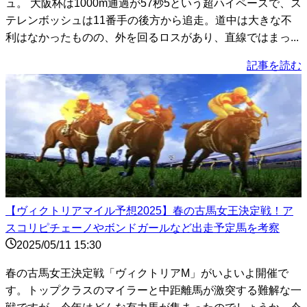
ュ。 大阪杯は1000m通過が57秒5という超ハイペースで、ス
テレンボッシュは11番手の後方から追走。道中は大きな不
利はなかったものの、外を回るロスがあり、直線ではまっ...
記事を読む
【ヴィクトリアマイル予想2025】春の古馬女王決定戦！ア
スコリピチェーノやボンドガールなど出走予定馬を考察
2025/05/11 15:30
春の古馬女王決定戦「ヴィクトリアM」がいよいよ開催で
す。トップクラスのマイラーと中距離馬が激突する難解な一