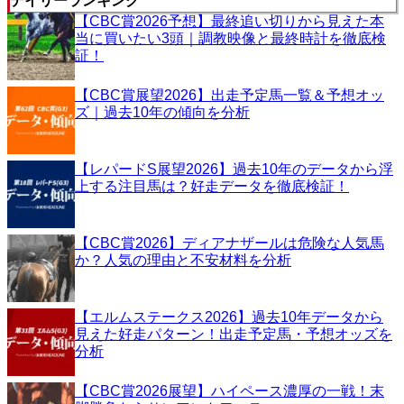
デイリーランキング
【CBC賞2026予想】最終追い切りから見えた本
当に買いたい3頭｜調教映像と最終時計を徹底検
証！
【CBC賞展望2026】出走予定馬一覧＆予想オッ
ズ｜過去10年の傾向を分析
【レパードS展望2026】過去10年のデータから浮
上する注目馬は？好走データを徹底検証！
【CBC賞2026】ディアナザールは危険な人気馬
か？人気の理由と不安材料を分析
【エルムステークス2026】過去10年データから
見えた好走パターン！出走予定馬・予想オッズを
分析
【CBC賞2026展望】ハイペース濃厚の一戦！末