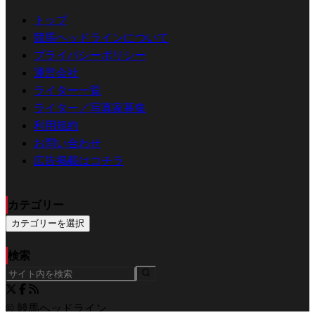
トップ
競馬ヘッドラインについて
プライバシーポリシー
運営会社
ライター一覧
ライター／写真家募集
利用規約
お問い合わせ
広告掲載はコチラ
カテゴリー
カテゴリーを選択
検索
© 競馬ヘッドライン