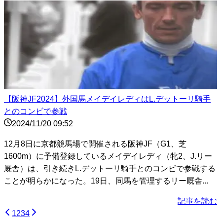
【阪神JF2024】外国馬メイデイレディはL.デットーリ騎手
とのコンビで参戦
2024/11/20 09:52
12月8日に京都競馬場で開催される阪神JF（G1、芝
1600m）に予備登録しているメイデイレディ（牝2、J.リー
厩舎）は、引き続きL.デットーリ騎手とのコンビで参戦する
ことが明らかになった。19日、同馬を管理するリー厩舎...
記事を読む
1
2
3
4