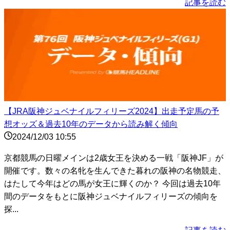
記事を読む
【JRA阪神ジュベナイルフィリーズ2024】出走予定馬の予
想オッズ＆過去10年のデータから読み解く傾向
2024/12/03 10:55
京都競馬の日曜メインは2歳女王を決める一戦「阪神JF」が
開催です。数々の名牝を生んできた暮れの阪神の名物競走、
はたして今年はどの馬が女王に輝くのか？ 今回は過去10年
間のデータをもとに阪神ジュベナイルフィリーズの傾向を
探...