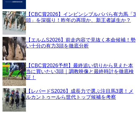
【CBC賞2026】インビンシブルパパら有力馬「3
頭」を深掘り！昨年の再現か、新王者誕生か？
【エルムS2026】前走内容で見抜く本命候補！勢
い十分の有力3頭を徹底分析
【CBC賞2026予想】最終追い切りから見えた本
当に買いたい3頭｜調教映像と最終時計を徹底検
証！
【レパードS2026】成長力で選ぶ注目馬3選！メ
ルカントゥールら世代トップ候補を考察