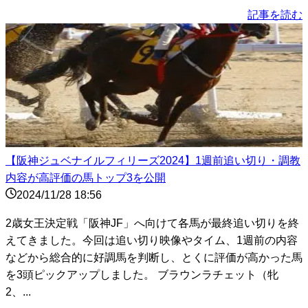
記事を読む
【阪神ジュベナイルフィリーズ2024】1週前追い切り・調教
内容が高評価の馬トップ3を公開
2024/11/28 18:56
2歳女王決定戦「阪神JF」へ向けて各馬が最終追い切りを終
えてきました。今回は追い切り映像やタイム、1週前の内容
などから総合的に好調馬を判断し、とくに評価が高かった馬
を3頭ピックアップしました。 ブラウンラチェット（牝
2、...