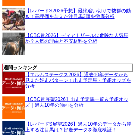
【レパードS2026予想】最終追い切りで抜群の動
き！高評価を与えた注目馬3頭を徹底分析
【CBC賞2026】ディアナザールは危険な人気馬
か？人気の理由と不安材料を分析
週間ランキング
【エルムステークス2026】過去10年データから
見えた好走パターン！出走予定馬・予想オッズを
分析
【CBC賞展望2026】出走予定馬一覧＆予想オッ
ズ｜過去10年の傾向を分析
【レパードS展望2026】過去10年のデータから浮
上する注目馬は？好走データを徹底検証！