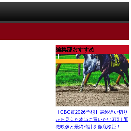
編集部おすすめ
【CBC賞2026予想】最終追い切り
から見えた本当に買いたい3頭｜調
教映像と最終時計を徹底検証！