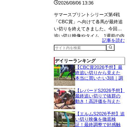
2026/08/06 13:36
サマースプリントシリーズ第4戦
「CBC賞」へ向けて各馬が最終追
い切りを終えてきました。今回は
追い切り映像やタイム、1週前の内
記事を読む
容などから総合的に好調馬を判断
し、とくに評価が高かった馬を3頭
ピックアップしました。 レイピア
デイリーランキング
（...
【CBC賞2026予想】最
終追い切りから見えた
本当に買いたい3頭｜調
教映像と最終時計を徹
底検証！
【レパードS2026予想】
最終追い切りで抜群の
動き！高評価を与えた
注目馬3頭を徹底分析
【エルムS2026予想】追
い切り映像を徹底検
証！最終調整で好感触