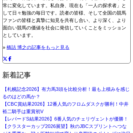
常に変化しています。私自身、現在も「一人の探求者」と
して日々勉強の毎日です。読者の皆様、そして全国の競馬
ファンの皆様と真摯に知見を共有し合い、より深く、より
面白い競馬の価値を社会に発信していくことをミッション
としています。
»
橋詰 博之の記事をもっと見る
新着記事
【札幌記念2026】有力馬3頭を比較分析！最も上積みを感じ
るのはどの馬か？
【CBC賞結果2026】12番人気のフロムダスクが勝利！中井
裕二騎手は重賞初V
【レパードS結果2026】6番人気のチェリヴェントが優勝！
【クラスターカップ2026展望】秋のJBCスプリントへつな