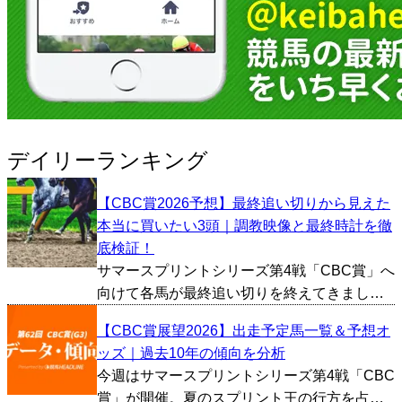
デイリーランキング
【CBC賞2026予想】最終追い切りから見えた
本当に買いたい3頭｜調教映像と最終時計を徹
底検証！
サマースプリントシリーズ第4戦「CBC賞」へ
向けて各馬が最終追い切りを終えてきまし
た。今回は追い切り映像やタイム、1週前の内
【CBC賞展望2026】出走予定馬一覧＆予想オ
容などから総合的に好調馬を判断し、とくに
ッズ｜過去10年の傾向を分析
評価が高かった馬を3頭ピックアップしまし
今週はサマースプリントシリーズ第4戦「CBC
た。 レイピア（...
賞」が開催。夏のスプリント王の行方を占う