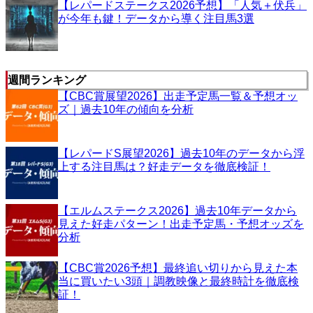
【レパードステークス2026予想】「人気＋伏兵」
が今年も鍵！データから導く注目馬3選
週間ランキング
【CBC賞展望2026】出走予定馬一覧＆予想オッ
ズ｜過去10年の傾向を分析
【レパードS展望2026】過去10年のデータから浮
上する注目馬は？好走データを徹底検証！
【エルムステークス2026】過去10年データから
見えた好走パターン！出走予定馬・予想オッズを
分析
【CBC賞2026予想】最終追い切りから見えた本
当に買いたい3頭｜調教映像と最終時計を徹底検
証！