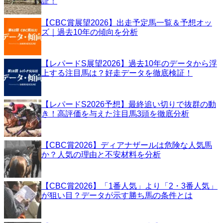
証！
【CBC賞展望2026】出走予定馬一覧＆予想オッ
ズ｜過去10年の傾向を分析
【レパードS展望2026】過去10年のデータから浮
上する注目馬は？好走データを徹底検証！
【レパードS2026予想】最終追い切りで抜群の動
き！高評価を与えた注目馬3頭を徹底分析
【CBC賞2026】ディアナザールは危険な人気馬
か？人気の理由と不安材料を分析
【CBC賞2026】「1番人気」より「2・3番人気」
が狙い目？データが示す勝ち馬の条件とは