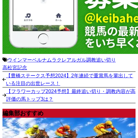
ウインマーベル
ナムラクレア
ルガル
調教
追い切り
高松宮記念
【豊橋ステークス予想2024】2年連続で重賞馬を輩出して
いる注目の出世レース！
【フラワーカップ2024予想】最終追い切り・調教内容が高
評価の馬トップ3は？
編集部おすすめ