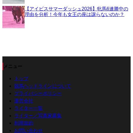
【アイビスサマーダッシュ2026】牝馬6連勝中の
理由を分析！今年も女王の座は譲らないのか？
メニュー
トップ
競馬ヘッドラインについて
プライバシーポリシー
運営会社
ライター一覧
ライター／写真家募集
利用規約
お問い合わせ