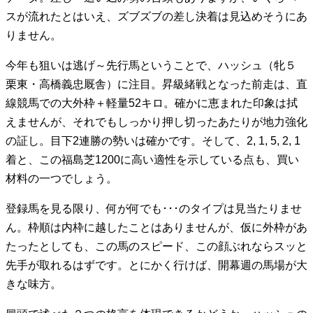
スが流れたとはいえ、ズブズブの差し決着は見込めそうにあ
りません。
今年も狙いは逃げ～先行馬ということで、ハッシュ（牝５
栗東・高橋義忠厩舎）に注目。昇級緒戦となった前走は、直
線競馬での大外枠＋軽量52キロ。確かに恵まれた印象は拭
えませんが、それでもしっかり押し切ったあたりが地力強化
の証し。目下2連勝の勢いは確かです。そして、2, 1, 5, 2, 1
着と、この福島芝1200に高い適性を示している点も、買い
材料の一つでしょう。
登録馬を見る限り、何が何でも･･･のタイプは見当たりませ
ん。枠順は内枠に越したことはありませんが、仮に外枠があ
たったとしても、この馬のスピード、この顔ぶれならスッと
先手が取れるはずです。とにかく行けば、開幕週の馬場が大
きな味方。