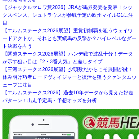
【ジャックルマロワ賞2026】JRAが馬券発売を発表！シッ
クスペンス、シュトラウスが参戦予定の欧州マイルG1に注
目
【エルムステークス2026展望】重賞初制覇を狙うウェイワ
ードアクトか、それとも実績馬の反撃か？ハイレベルなダー
ト決戦を占う
【関越ステークス2026展望】ハンデ戦で波乱十分！データ
が示す狙い目は「2・3番人気」と差しタイプ
【三河ステークス2026展望】少頭数だからこそ展開が鍵！
休み明け巧者ロードヴォイジャーと復活を狙うクァンタムウ
ェーブに注目
【エルムステークス2026】過去10年データから見えた好走
パターン！出走予定馬・予想オッズを分析