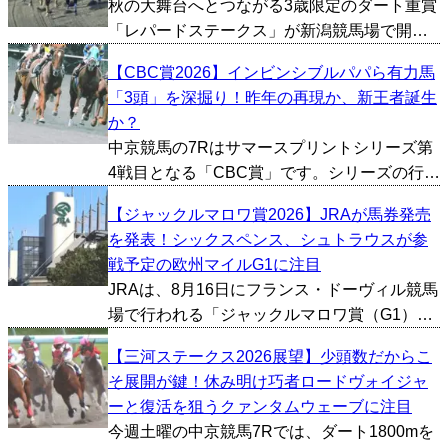
秋の大舞台へとつながる3歳限定のダート重賞
くない。過去の...
「レパードステークス」が新潟競馬場で開催
されます。2024年覇者ミッキーファイトは、
【CBC賞2026】インビンシブルパパら有力馬
その後も同年の名古屋大賞典、2025年のアン
「3頭」を深掘り！昨年の再現か、新王者誕生
タレスSと帝王賞を制しており、過去にはトラ
か？
ンセンド...
中京競馬の7Rはサマースプリントシリーズ第
4戦目となる「CBC賞」です。シリーズの行方
や今後のスプリント重賞戦線を占う上で重要
【ジャックルマロワ賞2026】JRAが馬券発売
な役割を担う一戦となります。今回は出走予
を発表！シックスペンス、シュトラウスが参
定馬の中でも上位人気となりそうな有力馬3頭
戦予定の欧州マイルG1に注目
をピックアッ...
JRAは、8月16日にフランス・ドーヴィル競馬
場で行われる「ジャックルマロワ賞（G1）」
の馬券を国内で発売すると発表した。 欧州屈
【三河ステークス2026展望】少頭数だからこ
指のマイルG1として知られる一戦で、日本か
そ展開が鍵！休み明け巧者ロードヴォイジャ
らはシックスペンス（美浦・田中博康厩舎）
ーと復活を狙うクァンタムウェーブに注目
とシュト...
今週土曜の中京競馬7Rでは、ダート1800mを