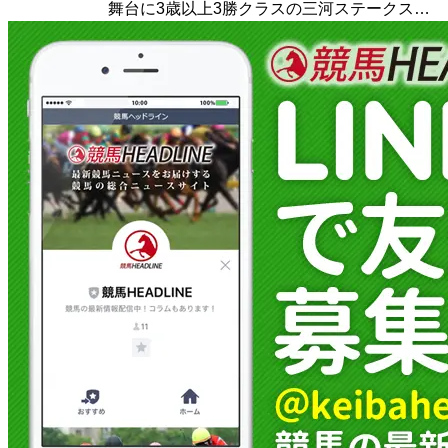
舞台に3歳以上3勝クラスの三河ステークスが
行われる。今年は登録8頭と少頭数での開催が
予定されており、多頭数戦とは異なる展開や
位置取りが勝敗を大きく左右する一戦となり
そうだ。 ...