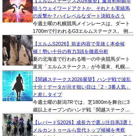
【エルムステークス2026展望】重賞初制覇を
す。今回は過去10年間のデータをもとにレパ
狙うウェイワードアクトか、それとも実績馬
ードSの傾向を探っていきたいと思います。 ■
の反撃か？ハイレベルなダート決戦を占う
上位人気の...
今週土曜の札幌競馬メインレースは、ダート
1700mで行われるG3エルムステークス。 例年
も秋のダート重賞戦線を占う重要な一戦だ
【エルムS2026】前走内容で見抜く本命候
が、今年は近年の中でも屈指といえるほどメ
補！勢い十分の有力3頭を徹底分析
ンバーが充実。勢い十分の上がり馬と実績馬
夏の北海道で行われる唯一の中央競馬ダート
が真正面から激...
重賞「エルムステークス」が今週末、札幌競
馬場で開催されます。夏の貴重なダート重要
【関越ステークス2026展望】ハンデ戦で波乱
ということで例年、重賞実績のある骨っぽい
十分！データが示す狙い目は「2・3番人気」
メンバーが揃います。今回は出走予定馬の中
と差しタイプ
でも上位人気となりそ...
今週土曜の新潟7Rでは、芝1800mを舞台に3
歳以上オープンのハンデ戦「関越ステーク
ス」が行われる。 サマーシリーズ後半へ向け
【レパードS2026】成長力で選ぶ注目馬3選！
た実力馬が顔を揃えた一戦だが、ハンデ戦ら
メルカントゥールら世代トップ候補を考察
しく実績だけでは勝ち切れないケースも少な