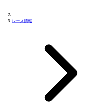
レース情報