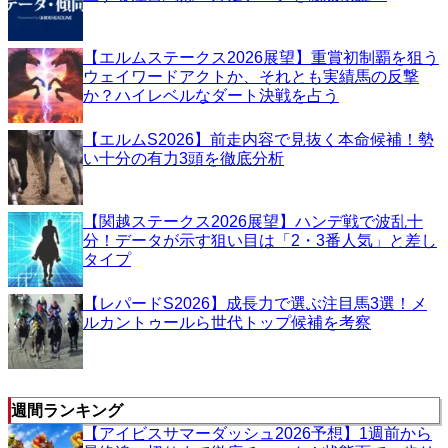
【エルムステークス2026展望】重賞初制覇を狙う
ウェイワードアクトか、それとも実績馬の反撃
か？ハイレベルなダート決戦を占う
【エルムS2026】前走内容で見抜く本命候補！勢
い十分の有力3頭を徹底分析
【関越ステークス2026展望】ハンデ戦で波乱十
分！データが示す狙い目は「2・3番人気」と差し
タイプ
【レパードS2026】成長力で選ぶ注目馬3選！メ
ルカントゥールら世代トップ候補を考察
週間ランキング
【アイビスサマーダッシュ2026予想】1週前から