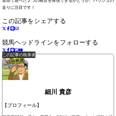
冒頭で述べた２つの格言を体現できるかどうか。ハッシュの
走りに注目です！
この記事をシェアする
競馬ヘッドラインをフォローする
この記事の執筆者
細川 貴彦
【プロフィール】