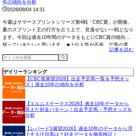
年の傾向を分析
2026/08/04 14:31
今週はサマースプリントシリーズ第4戦「CBC賞」が開催。
夏のスプリント王の行方を占う上で、見逃せない一戦となり
ます。今回は過去10年間のデータをもとにCBC賞の傾向を
探っていきたいと思います。 ■上位人気が不振、穴馬の選...
記事を読む
デイリーランキング
【CBC賞展望2026】出走予定馬一覧＆予想オッ
ズ｜過去10年の傾向を分析
【エルムステークス2026】過去10年データから
見えた好走パターン！出走予定馬・予想オッズを
分析
【レパードS展望2026】過去10年のデータから浮
上する注目馬は？好走データを徹底検証！