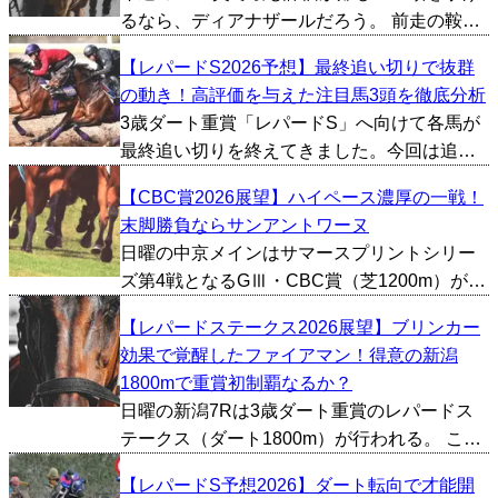
上位人気の...
るなら、ディアナザールだろう。 前走の鞍馬
Sでは、初の芝1200m戦ながら3着を確保。し
【レパードS2026予想】最終追い切りで抜群
かも勝ち時計1分6秒4という京都芝1200mのコ
の動き！高評価を与えた注目馬3頭を徹底分析
ースレコード決着に対応したもので、勝ち馬
3歳ダート重賞「レパードS」へ向けて各馬が
フ...
最終追い切りを終えてきました。今回は追い
切り映像やタイム、1週前の内容などから総合
【CBC賞2026展望】ハイペース濃厚の一戦！
的に好調馬を判断し、とくに評価が高かった
末脚勝負ならサンアントワーヌ
馬を3頭ピックアップしました。 メルカント
日曜の中京メインはサマースプリントシリー
ゥール（牡3、...
ズ第4戦となるGⅢ・CBC賞（芝1200m）が行
われる。 過去のCBC賞は前へ行く馬が強いレ
【レパードステークス2026展望】ブリンカー
ースとして知られている。過去10年を振り返
効果で覚醒したファイアマン！得意の新潟
ると、逃げ馬が馬券圏内に入ったケースは9
1800mで重賞初制覇なるか？
回。中...
日曜の新潟7Rは3歳ダート重賞のレパードス
テークス（ダート1800m）が行われる。 この
レースはダート界の登竜門として知られてお
【レパードS予想2026】ダート転向で才能開
り、2年前には後にダート戦線の主役へと成長