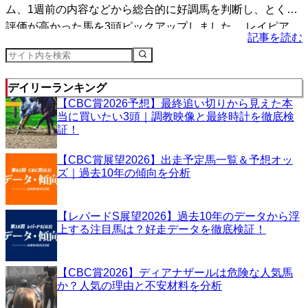
ム、1週前の内容などから総合的に好調馬を判断し、とくに
評価が高かった馬を3頭ピックアップしました。 レイピア
記事を読む
（...
デイリーランキング
【CBC賞2026予想】最終追い切りから見えた本
当に買いたい3頭｜調教映像と最終時計を徹底検
証！
【CBC賞展望2026】出走予定馬一覧＆予想オッ
ズ｜過去10年の傾向を分析
【レパードS展望2026】過去10年のデータから浮
上する注目馬は？好走データを徹底検証！
【CBC賞2026】ディアナザールは危険な人気馬
か？人気の理由と不安材料を分析