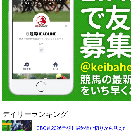
デイリーランキング
【CBC賞2026予想】最終追い切りから見えた