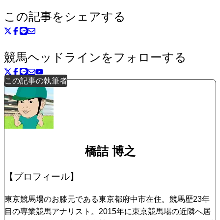
この記事をシェアする
競馬ヘッドラインをフォローする
この記事の執筆者
橋詰 博之
【プロフィール】
東京競馬場のお膝元である東京都府中市在住。競馬歴23年
目の専業競馬アナリスト。2015年に東京競馬場の近隣へ居