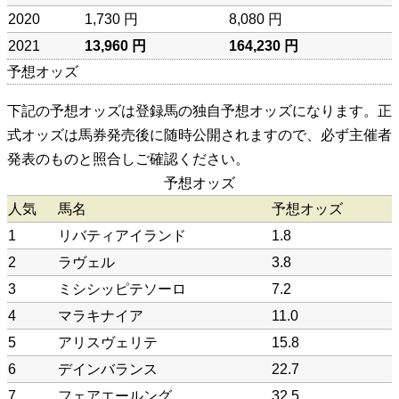
2020
1,730 円
8,080 円
2021
13,960 円
164,230 円
予想オッズ
下記の予想オッズは登録馬の独自予想オッズになります。正
式オッズは馬券発売後に随時公開されますので、必ず主催者
発表のものと照合しご確認ください。
予想オッズ
人気
馬名
予想オッズ
1
リバティアイランド
1.8
2
ラヴェル
3.8
3
ミシシッピテソーロ
7.2
4
マラキナイア
11.0
5
アリスヴェリテ
15.8
6
デインバランス
22.7
7
フェアエールング
32.5