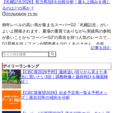
【札幌記念2026】有力馬3頭を比較分析！最も上積みを感じ
るのはどの馬か？
2026/08/09 15:30
例年レベルの高い馬が集まるスーパーG2「札幌記念」がい
よいよ開催されます。夏場の重賞でありながら実績馬の参戦
が多いことから“スーパーG2”の異名を持つ人気のレースで、
G1昇格を叫ぶファンや関係者も少なくありません。今年
記事を読む
は...
デイリーランキング
【CBC賞2026予想】最終追い切りから見えた本
当に買いたい3頭｜調教映像と最終時計を徹底検
証！
【CBC賞展望2026】出走予定馬一覧＆予想オッ
ズ｜過去10年の傾向を分析