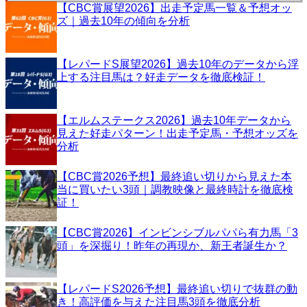
【CBC賞展望2026】出走予定馬一覧＆予想オッ
ズ｜過去10年の傾向を分析
【レパードS展望2026】過去10年のデータから浮
上する注目馬は？好走データを徹底検証！
【エルムステークス2026】過去10年データから
見えた好走パターン！出走予定馬・予想オッズを
分析
【CBC賞2026予想】最終追い切りから見えた本
当に買いたい3頭｜調教映像と最終時計を徹底検
証！
【CBC賞2026】インビンシブルパパら有力馬「3
頭」を深掘り！昨年の再現か、新王者誕生か？
【レパードS2026予想】最終追い切りで抜群の動
き！高評価を与えた注目馬3頭を徹底分析