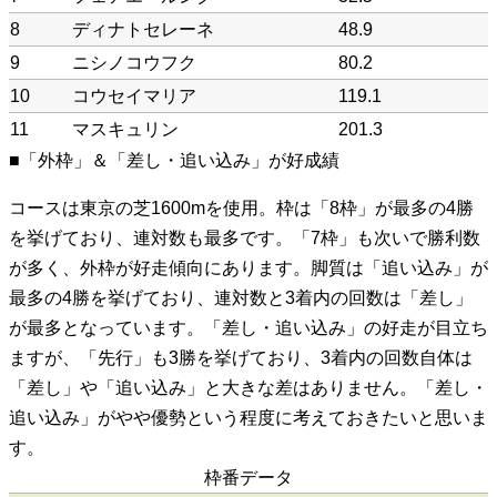
8
ディナトセレーネ
48.9
9
ニシノコウフク
80.2
10
コウセイマリア
119.1
11
マスキュリン
201.3
■「外枠」＆「差し・追い込み」が好成績
コースは東京の芝1600mを使用。枠は「8枠」が最多の4勝
を挙げており、連対数も最多です。「7枠」も次いで勝利数
が多く、外枠が好走傾向にあります。脚質は「追い込み」が
最多の4勝を挙げており、連対数と3着内の回数は「差し」
が最多となっています。「差し・追い込み」の好走が目立ち
ますが、「先行」も3勝を挙げており、3着内の回数自体は
「差し」や「追い込み」と大きな差はありません。「差し・
追い込み」がやや優勢という程度に考えておきたいと思いま
す。
枠番データ