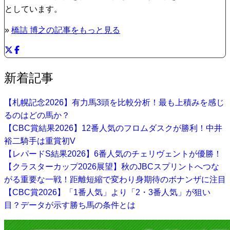
としています。
»
橋詰 博之の記事をもっと見る
新着記事
【札幌記念2026】有力馬3頭を比較分析！最も上積みを感じ
るのはどの馬か？
【CBC賞結果2026】12番人気のフロムダスクが勝利！中井
裕二騎手は重賞初V
【レパードS結果2026】6番人気のチェリヴェントが優勝！
【クラスターカップ2026展望】秋のJBCスプリントへつな
がる重要な一戦！距離短縮で変わり身期待のボナンザに注目
【CBC賞2026】「1番人気」より「2・3番人気」が狙い
目？データが示す勝ち馬の条件とは