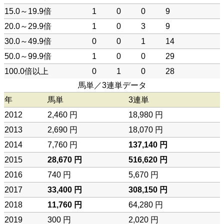
15.0～19.9倍
1
0
0
9
20.0～29.9倍
1
0
3
9
30.0～49.9倍
0
0
1
14
50.0～99.9倍
1
0
0
29
100.0倍以上
0
1
0
28
馬単／3連単データ
年
馬単
3連単
2012
2,460 円
18,980 円
2013
2,690 円
18,070 円
2014
7,760 円
137,140 円
2015
28,670 円
516,620 円
2016
740 円
5,670 円
2017
33,400 円
308,150 円
2018
11,760 円
64,280 円
2019
300 円
2,020 円