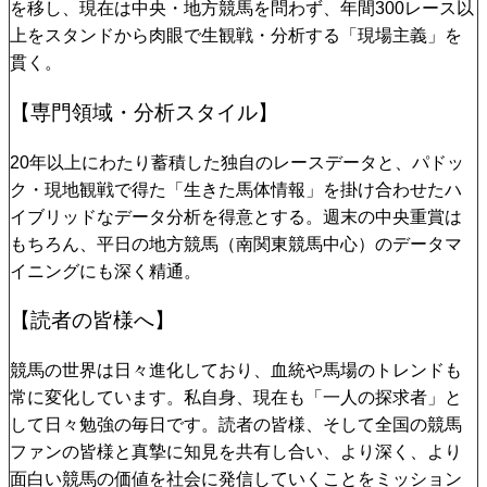
を移し、現在は中央・地方競馬を問わず、年間300レース以
上をスタンドから肉眼で生観戦・分析する「現場主義」を
貫く。
【専門領域・分析スタイル】
20年以上にわたり蓄積した独自のレースデータと、パドッ
ク・現地観戦で得た「生きた馬体情報」を掛け合わせたハ
イブリッドなデータ分析を得意とする。週末の中央重賞は
もちろん、平日の地方競馬（南関東競馬中心）のデータマ
イニングにも深く精通。
【読者の皆様へ】
競馬の世界は日々進化しており、血統や馬場のトレンドも
常に変化しています。私自身、現在も「一人の探求者」と
して日々勉強の毎日です。読者の皆様、そして全国の競馬
ファンの皆様と真摯に知見を共有し合い、より深く、より
面白い競馬の価値を社会に発信していくことをミッション