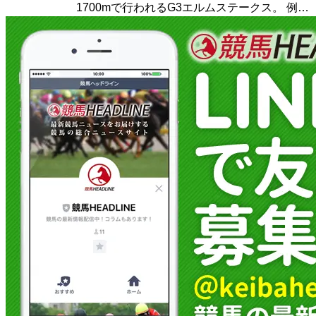
1700mで行われるG3エルムステークス。 例年
も秋のダート重賞戦線を占う重要な一戦だ
が、今年は近年の中でも屈指といえるほどメ
ンバーが充実。勢い十分の上がり馬と実績馬
が真正面から激...