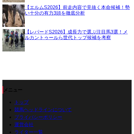
【エルムS2026】前走内容で見抜く本命候補！勢
い十分の有力3頭を徹底分析
【レパードS2026】成長力で選ぶ注目馬3選！メ
ルカントゥールら世代トップ候補を考察
メニュー
トップ
競馬ヘッドラインについて
プライバシーポリシー
運営会社
ライター一覧