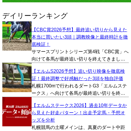
デイリーランキング
【CBC賞2026予想】最終追い切りから見えた
本当に買いたい3頭｜調教映像と最終時計を徹
底検証！
サマースプリントシリーズ第4戦「CBC賞」へ
向けて各馬が最終追い切りを終えてきまし
た。今回は追い切り映像やタイム、1週前の内
【エルムS2026予想】追い切り映像を徹底検
容などから総合的に好調馬を判断し、とくに
証！最終調整で好感触だった3頭を独自評価
評価が高かった馬を3頭ピックアップしまし
札幌1700mで行われるダートG3「エルムステ
た。 レイピア（...
ークス」へ向けて各馬が最終追い切りを終え
てきました。今回は追い切り映像やタイム、1
【エルムステークス2026】過去10年データか
週前の内容などから総合的に好調馬を判断
ら見えた好走パターン！出走予定馬・予想オ
し、とくに評価が高かった馬を3頭ピックアッ
ッズを分析
プしました。...
札幌競馬の土曜メインは、真夏のダート中距