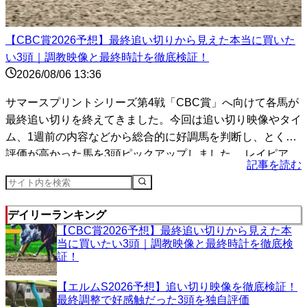
【CBC賞2026予想】最終追い切りから見えた本当に買いた
い3頭｜調教映像と最終時計を徹底検証！
2026/08/06 13:36
サマースプリントシリーズ第4戦「CBC賞」へ向けて各馬が
最終追い切りを終えてきました。今回は追い切り映像やタイ
ム、1週前の内容などから総合的に好調馬を判断し、とくに
評価が高かった馬を3頭ピックアップしました。 レイピア
記事を読む
（...
デイリーランキング
【CBC賞2026予想】最終追い切りから見えた本
当に買いたい3頭｜調教映像と最終時計を徹底検
証！
【エルムS2026予想】追い切り映像を徹底検証！
最終調整で好感触だった3頭を独自評価