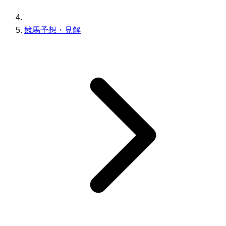
競馬予想・見解