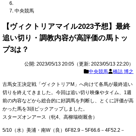
中央競馬
【ヴィクトリアマイル2023予想】最終
追い切り・調教内容が高評価の馬トッ
プ3は？
公開: 2023/05/13 20:05（更新: 2023/05/13 22:20）
中央競馬
橋詰 博之
古馬女王決定戦「ヴィクトリアM」へ向けて各馬が最終追い
切りを終えてきました。今回は追い切り映像やタイム、1週
前の内容などから総合的に好調馬を判断し、とくに評価が高
かった馬を3頭ピックアップしました。
スターズオンアース（牝4、高柳瑞樹厩舎）
5/10（水）美浦・南W（良）6F82.9－5F66.6－4F52.2－