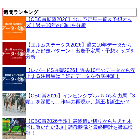
週間ランキング
【CBC賞展望2026】出走予定馬一覧＆予想オッ
ズ｜過去10年の傾向を分析
【エルムステークス2026】過去10年データから
見えた好走パターン！出走予定馬・予想オッズを
分析
【レパードS展望2026】過去10年のデータから浮
上する注目馬は？好走データを徹底検証！
【CBC賞2026】インビンシブルパパら有力馬「3
頭」を深掘り！昨年の再現か、新王者誕生か？
【CBC賞2026予想】最終追い切りから見えた本
当に買いたい3頭｜調教映像と最終時計を徹底検
証！